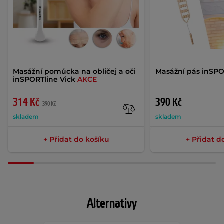
Masážní pomůcka na obličej a oči
Masážní pás inSPOR
inSPORTline Vick
AKCE
314 Kč
390 Kč
390 Kč
skladem
skladem
+ Přidat do košíku
+ Přidat d
Alternativy