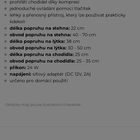
prohřátí chodidel díky kompresi
jednoduché ovládání pomocí tlačítek
lehký a přenosný přístroj, který lze používat prakticky
kdekoli
délka popruhu na stehna:
22 cm
obvod popruhu na stehna:
40 - 70 cm
délka popruhu na lýtka:
38 cm
obvod popruhu na lýtka:
30 -
50 cm
délka popruhu na chodidla:
25 cm
obvod popruhu na chodidla:
25 - 35 cm
příkon:
24 W
napájení:
síťový adaptér (DC 12V, 2A)
určeno pro domácí použití
Obrázky mají pouze ilustrativní charakter.