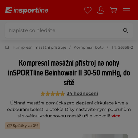
roje
Kompresní masážní přístroje
Kompresní boty
IN: 26358-2
Kompresní masážní přístroj na nohy
inSPORTline Beinhowair II 30-50 mmHg, do
sítě
34 hodnocení
Účinná masážní pomůcka pro zlepšení cirkulace krve a
odbourání bolesti a otoků! Díky nastavitelným popruhům
si skvělou vzduchovou masáž užije kdokoli!
více
Splátky za 0%