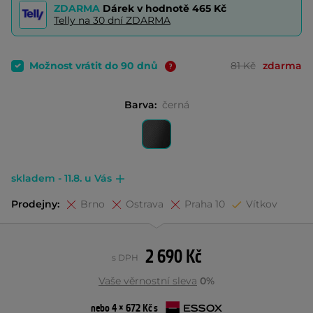
ZDARMA
Dárek v hodnotě
465 Kč
Telly na 30 dní ZDARMA
Možnost vrátit do 90 dnů
81 Kč
zdarma
Barva:
černá
skladem - 11.8. u Vás
Prodejny:
Brno
Ostrava
Praha 10
Vítkov
2 690 Kč
s DPH
Vaše věrnostní sleva
0%
nebo 4 × 672 Kč s