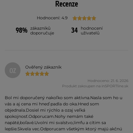
Recenze
Hodnocení: 4.9
zákazníků
hodnocení
98%
34
doporučuje
uživatelů
Ověřený zákazník
OZ
Hodnoceno: 21. 6. 2026
Produkt zakoupen na inSPORTline.sk
Bol mi doporučený nakoľko som aktívna.Nasla som ho u
vás a aj cena mi hneď padla do oka.Hned som
objednala.Dosiel mi rýchlo a ozaj veľká
spokojnosť.Odporucam.Nohy nemám také
napäté,boľavé.Uvolni mi svalstvo,limfu a cítim sa
lepšie.Skvela vec.Odporucam všetkým ktorý majú akčnú