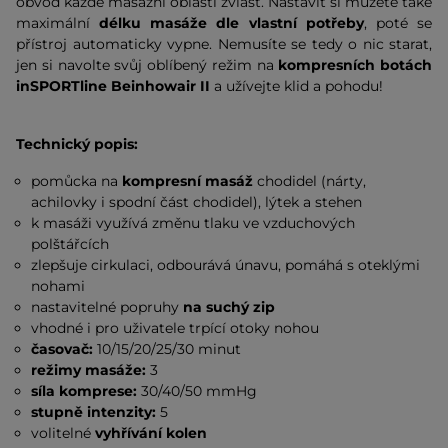
obvod každé masážní oblasti zvlášť. Nastavit si můžete také
maximální
délku masáže dle vlastní potřeby
, poté se
přístroj automaticky vypne. Nemusíte se tedy o nic starat,
jen si navolte svůj oblíbený režim na
kompresních botách
inSPORTline Beinhowair II
a užívejte klid a pohodu!
Technický popis:
pomůcka na
kompresní masáž
chodidel (nárty,
achilovky i spodní část chodidel), lýtek a stehen
k masáži využívá změnu tlaku ve vzduchových
polštářcích
zlepšuje cirkulaci, odbourává únavu, pomáhá s oteklými
nohami
nastavitelné popruhy
na suchý zip
vhodné i pro uživatele trpící otoky nohou
časovač:
10/15/20/25/30 minut
režimy masáže:
3
síla komprese:
30/40/50 mmHg
stupně intenzity:
5
volitelné
vyhřívání kolen