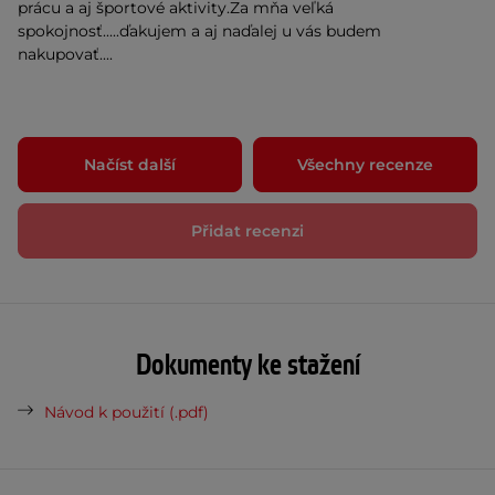
prácu a aj športové aktivity.Za mňa veľká
spokojnosť.....ďakujem a aj naďalej u vás budem
nakupovať....
Načíst další
Všechny recenze
Přidat recenzi
Dokumenty ke stažení
Návod k použití (.pdf)