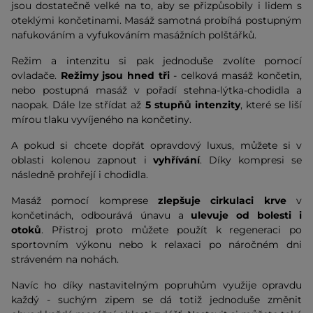
jsou dostatečně velké na to, aby se přizpůsobily i lidem s
oteklými končetinami. Masáž samotná probíhá postupným
nafukováním a vyfukováním masážních polštářků.
Režim a intenzitu
si pak jednoduše zvolíte pomocí
ovladače.
Režimy jsou hned tři
- celková masáž končetin,
nebo postupná masáž v pořadí stehna-lýtka-chodidla a
naopak. Dále lze střídat až
5 stupňů intenzity
, které se liší
mírou tlaku vyvíjeného na končetiny.
A pokud si chcete dopřát opravdový luxus, můžete si v
oblasti kolenou zapnout i
vyhřívání
. Díky kompresi se
následně prohřejí i chodidla.
Masáž pomocí komprese
zlepšuje cirkulaci krve
v
končetinách, odbourává únavu a
ulevuje od bolesti i
otoků
. Přistroj proto můžete použít k regeneraci po
sportovním výkonu nebo k relaxaci po náročném dni
stráveném na nohách.
Navíc ho díky nastavitelným popruhům využije opravdu
každý - suchým zipem se dá totiž jednoduše změnit