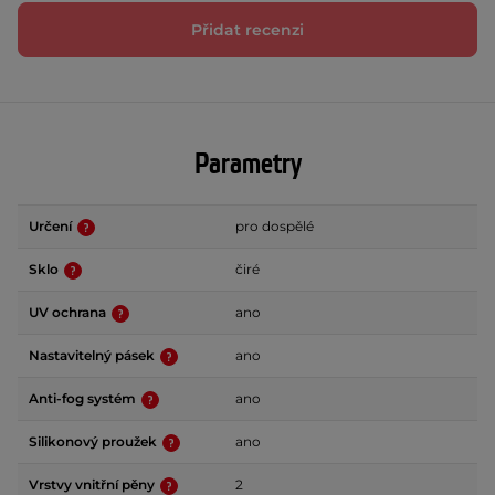
Přidat recenzi
Parametry
Určení
pro dospělé
Sklo
čiré
UV ochrana
ano
Nastavitelný pásek
ano
Anti-fog systém
ano
Silikonový proužek
ano
Vrstvy vnitřní pěny
2