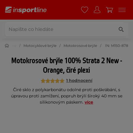
Moto
Motocyklové brýle
Motokrosové brýle
IN: M150-878
Motokrosové brýle 100% Strata 2 New -
Orange, čiré plexi
1 hodnocení
Čiré sklo z polykarbonátu odolné proti poškrábání, s
úpravou proti zamlžení, popruh brýlí široký 40 mm se
silikonovým páskem.
více