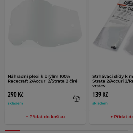
Náhradní plexi k brýlím 100%
Strhávací slídy k 
Racecraft 2/Accuri 2/Strata 2 čiré
Strata 2/Accuri 2/Ra
vrstev
290 Kč
139 Kč
skladem
skladem
+ Přidat do košíku
+ Přidat d