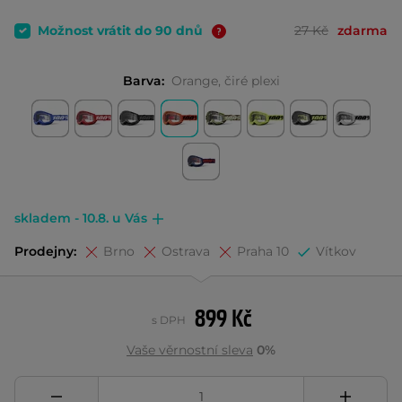
Možnost vrátit do 90 dnů
27 Kč
zdarma
Barva:
Orange, čiré plexi
skladem - 10.8. u Vás
Prodejny:
Brno
Ostrava
Praha 10
Vítkov
899 Kč
s DPH
Vaše věrnostní sleva
0%