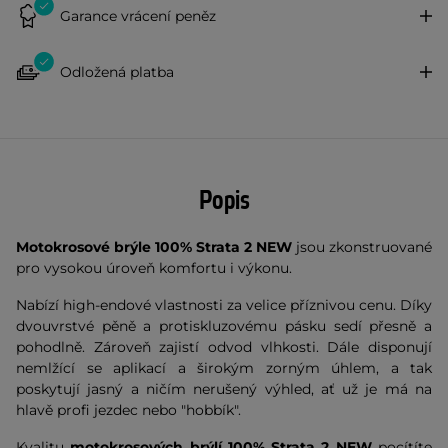
Garance vrácení peněz
Odložená platba
Popis
Motokrosové brýle 100% Strata 2
NEW
jsou zkonstruované
pro vysokou úroveň komfortu i výkonu.
Nabízí high-endové vlastnosti za velice příznivou cenu. Díky
dvouvrstvé pěně a protiskluzovému pásku sedí přesně a
pohodlně. Zároveň zajistí odvod vlhkosti. Dále disponují
nemlžící se aplikací a širokým zorným úhlem, a tak
poskytují jasný a ničím nerušený výhled, ať už je má na
hlavě profi jezdec nebo "hobbík".
Kvalitu
motokrosových brýlí 100% Strata 2 NEW
pocítíte