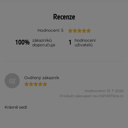
Recenze
Hodnocení: 5
zákazníků
hodnocení
100%
1
doporučuje
uživatelů
Ověřený zákazník
OZ
Hodnoceno: 13. 7. 2026
Produkt zakoupen na inSPORTline.cz
Krásně sedí