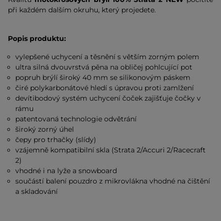
při každém dalším okruhu, který projedete.
Popis produktu:
vylepšené uchycení a těsnění s větším zorným polem
ultra silná dvouvrstvá pěna na obličej pohlcující pot
popruh brýlí široký 40 mm se silikonovým páskem
čiré polykarbonátové hledí s úpravou proti zamlžení
devítibodový systém uchycení čoček zajišťuje čočky v
rámu
patentovaná technologie odvětrání
široký zorný úhel
čepy pro trhačky (slídy)
vzájemně kompatibilní skla (Strata 2/Accuri 2/Racecraft
2)
vhodné i na lyže a snowboard
součástí balení pouzdro z mikrovlákna vhodné na čištění
a skladování