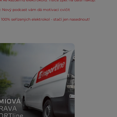
 ke každému elektrokolu. Tisíce zpět na další nákup.
: Nový podcast vám dá motivaci cvičit
100% seřízených elektrokol - stačí jen nasednout!