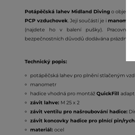
Potápěčská lahev Midland Diving
o objem
PCP vzduchovek
. Její součástí je i
manometr
(najdete ho v balení pušky). Pracovní 
bezpečnostních důvodů dodávána prázdná a 
Technický popis:
potápěčská lahev pro plnění stlačeným v
manometr
hadice vhodná pro montáž
QuickFill
adapt
závit lahve:
M 25 x 2
závit ventilu pro našroubování hadice:
Di
závit koncovky hadice pro plnící pin/ryc
materiál:
ocel