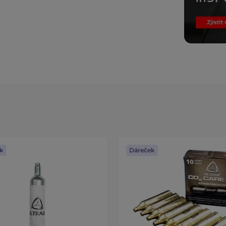
k
Dáreček