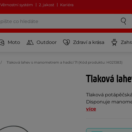
Věrnostní systém
2. jakost
Kariéra
Moto
Outdoor
Zdraví a krása
Zahr
Tlaková lahev s manometrem a hadicí 7l (Kód produktu: H021383)
Tlaková lahe
Tlaková potápěčská
Disponuje manometre
více