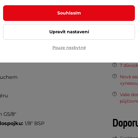
u
7 l
je praktickým nástrojem pro plnění
Souhlasím
Typ zbraně
a
hadice
vhodná pro QuickFill adaptér
Počet kusů 
tlak lahve je
300 bar.
Lahev je z
Upravit nastavení
celkem váží
9,8 kg.
Potřeb
Pouze nezbytné
7 důvodů
Nová sez
zduchem
vynesou 
Vaše do
éru
půjčovn
n G5/8"
Dopor
hlospojku:
1/8" BSP