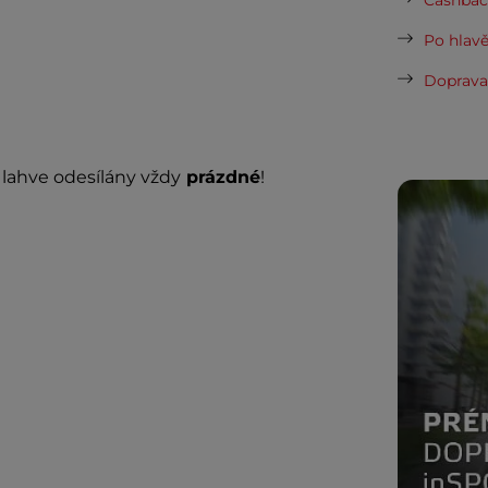
Cashback
Po hlavě
Doprava 
lahve odesílány vždy
prázdné
!