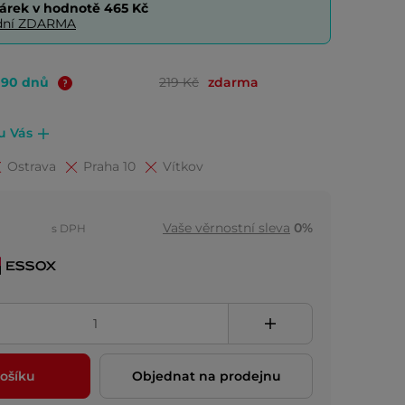
árek v hodnotě
465 Kč
0 dní ZDARMA
o 90 dnů
219 Kč
zdarma
 u Vás
Ostrava
Praha 10
Vítkov
Vaše věrnostní sleva
0%
s DPH
ošíku
Objednat na prodejnu