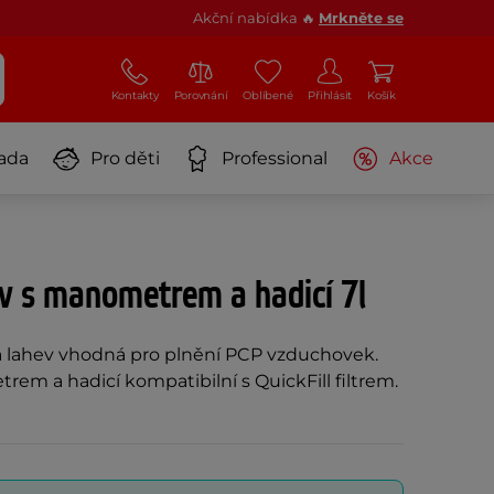
Akční nabídka 🔥
Mrkněte se
Kontakty
Porovnání
Oblíbené
Přihlásit
Košík
ada
Pro děti
Professional
Akce
v s manometrem a hadicí 7l
 lahev vhodná pro plnění PCP vzduchovek.
m a hadicí kompatibilní s QuickFill filtrem.