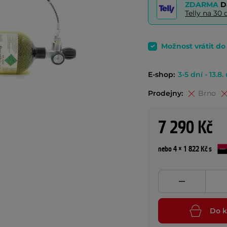
ZDARMA
D
Telly na 3
Možnost vrátit d
E-shop:
3-5 dní - 13.8.
Prodejny:
Brno
7 290 Kč
nebo 4 × 1 822 Kč s
Do k