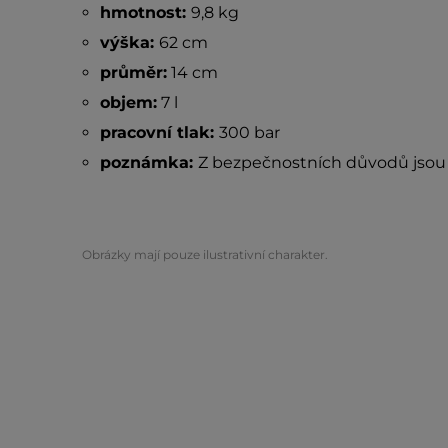
hmotnost:
9,8 kg
výška:
62 cm
průměr:
14 cm
objem:
7 l
pracovní tlak:
300 bar
poznámka:
Z bezpečnostních důvodů jsou 
Obrázky mají pouze ilustrativní charakter.