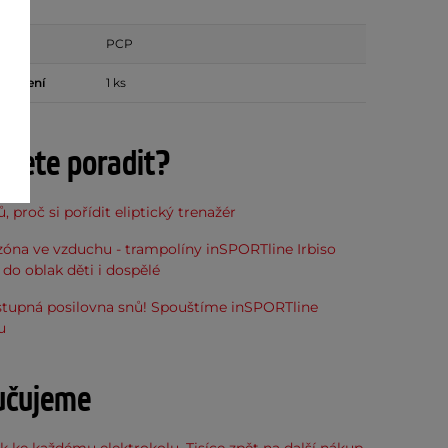
PCP
v balení
1 ks
ujete poradit?
, proč si pořídit eliptický trenažér
óna ve vzduchu - trampolíny inSPORTline Irbiso
do oblak děti i dospělé
stupná posilovna snů! Spouštíme inSPORTline
u
učujeme