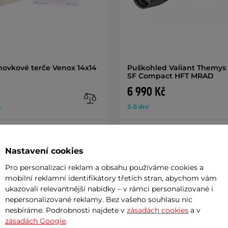
ovkové terče Venox 14x14
Puškohled Valiant Themys I
SF Compact HFT MRAD
6 990 Kč
m
3-5 dní
+ Přidat do košíku
+ Přidat do košíku
Nastavení cookies
Pro personalizaci reklam a obsahu používáme cookies a
mobilní reklamní identifikátory třetích stran, abychom vám
ukazovali relevantnější nabídky – v rámci personalizované i
nepersonalizované reklamy. Bez vašeho souhlasu nic
Param
nesbíráme. Podrobnosti najdete v
zásadách cookies
a v
zásadách Google
.