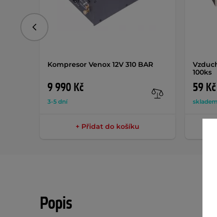
Předchozí
Kompresor Venox 12V 310 BAR
Vzduch
100ks
9 990 Kč
59 Kč
3-5 dní
sklade
+ Přidat do košíku
Popis