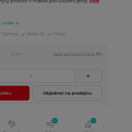
rytý prostor v madle pro uložení jehly.
více
. u Vás
Ostrava
Praha 10
Vítkov
Vaše věrnostní sleva
0%
s DPH
ošíku
Objednat na prodejnu