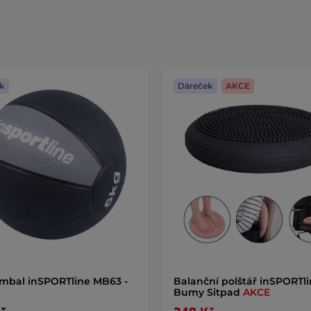
k
Dáreček
AKCE
mbal inSPORTline MB63 -
Balanční polštář inSPORTl
Bumy Sitpad
AKCE