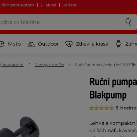
Věrnostní systém
2. jakost
Kariéra
Moto
Outdoor
Zdraví a krása
Zahr
ovým sportům
Pumpy na míče
Ruční pumpa s jehlou inSPORTlin
Ruční pumpa 
Blakpump
5 hodno
Lehká a kompaktní
dalších nafukovací