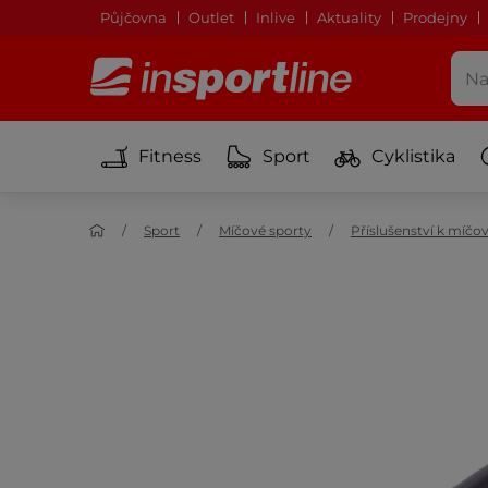
Půjčovna
Outlet
Inlive
Aktuality
Prodejny
Fitness
Sport
Cyklistika
Sport
Míčové sporty
Příslušenství k míč