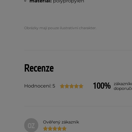
materiál:
polypropylen
Obrázky mají pouze ilustrativní charakter.
Recenze
100%
zákazník
Hodnocení: 5
doporuč
Ověřený zákazník
OZ