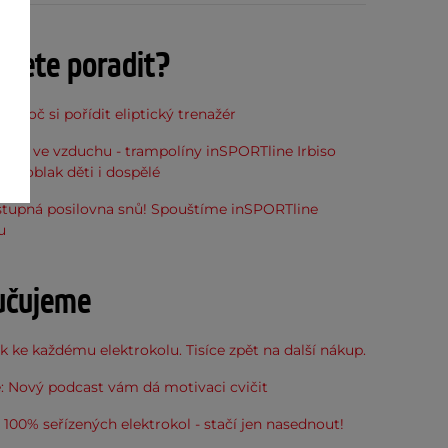
ujete poradit?
, proč si pořídit eliptický trenažér
óna ve vzduchu - trampolíny inSPORTline Irbiso
do oblak děti i dospělé
stupná posilovna snů! Spouštíme inSPORTline
u
učujeme
 ke každému elektrokolu. Tisíce zpět na další nákup.
: Nový podcast vám dá motivaci cvičit
100% seřízených elektrokol - stačí jen nasednout!