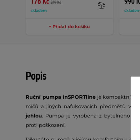
178 Kč
990 K
249 Kč
skladem
sklade
+ Přidat do košíku
Popis
Ruční pumpa inSPORTline
je kompaktní pum
míčů a jiných nafukovacích předmětů vyžad
jehlou
. Pumpa je vyrobena z bytelného tvr
proti poškození.
Díky této pumpě a jejímu komfortnímu, er