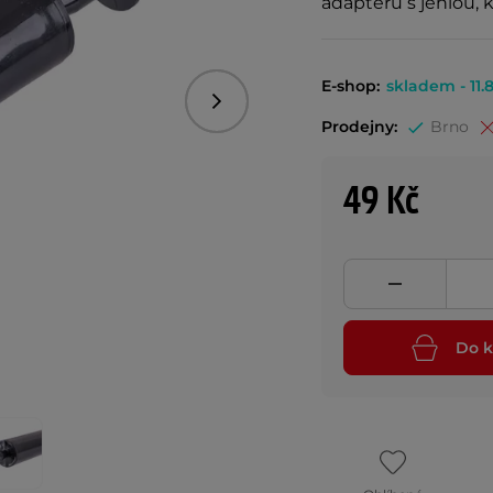
adaptéru s jehlou, k
E-shop:
skladem - 11.8
Následující
Prodejny:
Brno
49 Kč
Do k