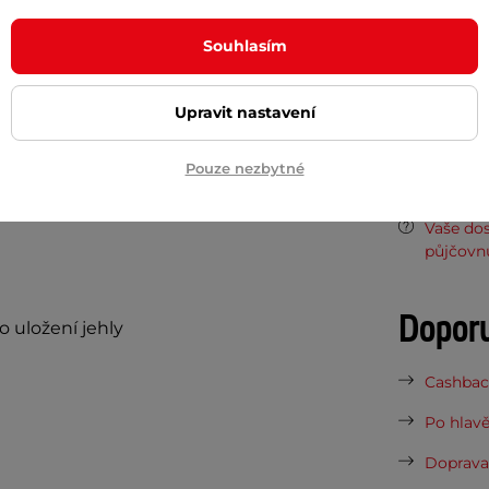
vaný nafukovací předmět. Navíc její
Souhlasím
Potřeb
e, takže při nepoužívání nebude jehla
Upravit nastavení
7 důvodů
Nová sez
Pouze nezbytné
vynesou 
Vaše do
půjčovn
Dopor
 uložení jehly
Cashback
Po hlavě
Doprava 