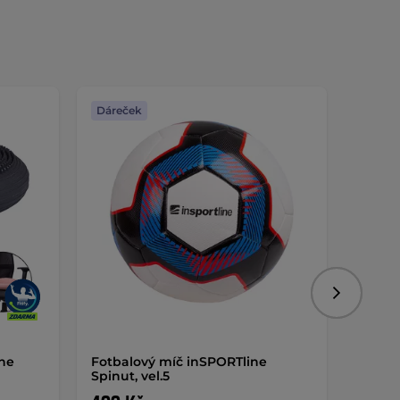
Dáreček
Dáreč
Následujíc
ine
Fotbalový míč inSPORTline
Fotba
Spinut, vel.5
Torsid