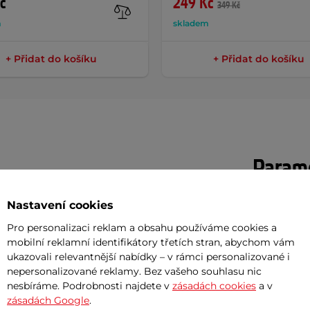
č
249 Kč
349 Kč
m
skladem
+ Přidat do košíku
+ Přidat do košíku
Param
Nastavení cookies
pička určená pro nafukování herních
Průměr
Pro personalizaci reklam a obsahu používáme cookies a
ujících tlakování pomocí adaptéru s
mobilní reklamní identifikátory třetích stran, abychom vám
Délka
zeného plastu se zvýšenou odolností
ukazovali relevantnější nabídky – v rámci personalizované i
nepersonalizované reklamy. Bez vašeho souhlasu nic
Hmotnost
nesbíráme. Podrobnosti najdete v
zásadách cookies
a v
Délka madl
zásadách Google
.
gonomicky tvarovanému madlu budete