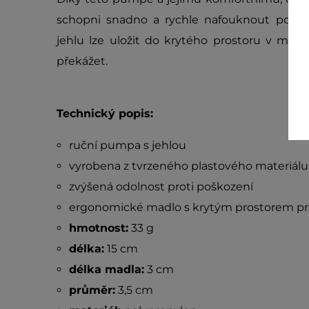
schopni snadno a rychle nafouknout požado
jehlu lze uložit do krytého prostoru v madl
překážet.
Technický popis:
ruční pumpa s jehlou
vyrobena z tvrzeného plastového materiálu
zvýšená odolnost proti poškození
ergonomické madlo s krytým prostorem pro
hmotnost:
33 g
délka:
15 cm
délka madla:
3 cm
průměr:
3,5 cm