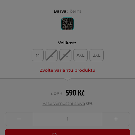
Barva:
černá
Velikost:
M
L
XL
XXL
3XL
Zvolte variantu produktu
590 Kč
s DPH
Vaše věrnostní sleva
0%