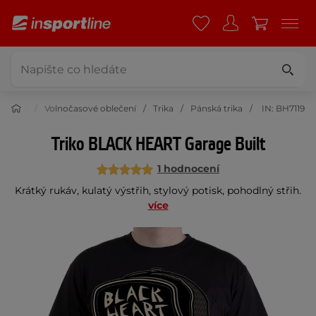
lečení
Volnočasové oblečení
Trika
Pánská trika
IN: BH7119
Triko BLACK HEART Garage Built
1 hodnocení
Krátký rukáv, kulatý výstřih, stylový potisk, pohodlný střih.
více