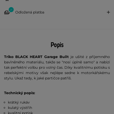
Odložená platba
Popis
Triko BLACK HEART Garage Built
je ušité z příjemného
bavlněného materiálu, takže se "nosí úplně samo" a nabízí
tak perfektní volbu pro volný čas. Díky kvalitnímu potisku s
rebelskými motivy však nejlépe sedne k motorkářskému
stylu. Ukaž tedy, k jaké partičce patříš.
Technický popis:
krátký rukáv
kulatý výstřih
kvalitní potisk