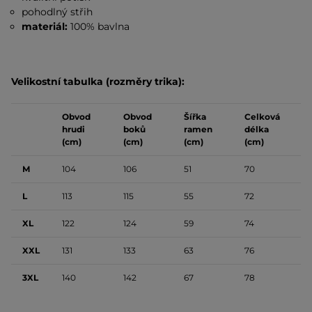
pohodlný střih
materiál:
100% bavlna
Velikostní tabulka (rozměry trika):
Obvod
Obvod
Šířka
Celková
hrudi
boků
ramen
délka
(cm)
(cm)
(cm)
(cm)
M
104
106
51
70
L
113
115
55
72
XL
122
124
59
74
XXL
131
133
63
76
3XL
140
142
67
78