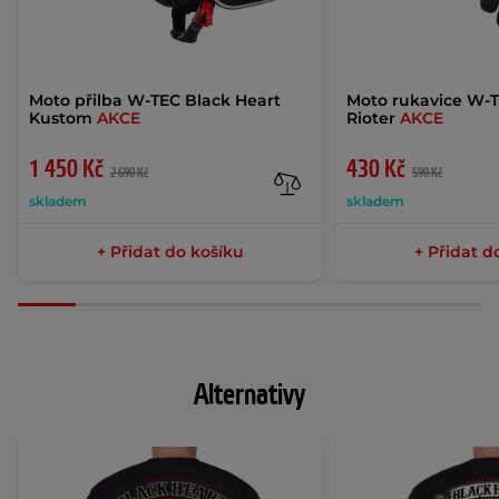
Moto přilba W-TEC Black Heart
Moto rukavice W-T
Kustom
AKCE
Rioter
AKCE
1 450 Kč
430 Kč
2 690 Kč
590 Kč
skladem
skladem
+ Přidat do košíku
+ Přidat d
Alternativy