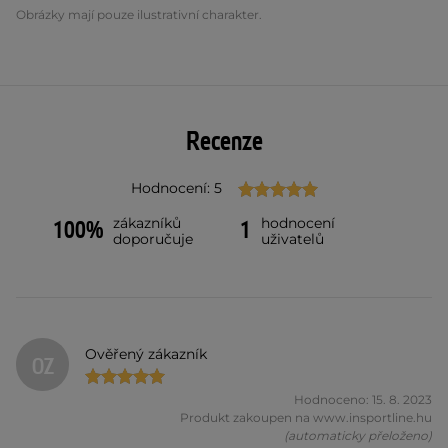
Obrázky mají pouze ilustrativní charakter.
Recenze
Hodnocení: 5
zákazníků
hodnocení
100%
1
doporučuje
uživatelů
Ověřený zákazník
OZ
Hodnoceno: 15. 8. 2023
Produkt zakoupen na www.insportline.hu
(automaticky přeloženo)