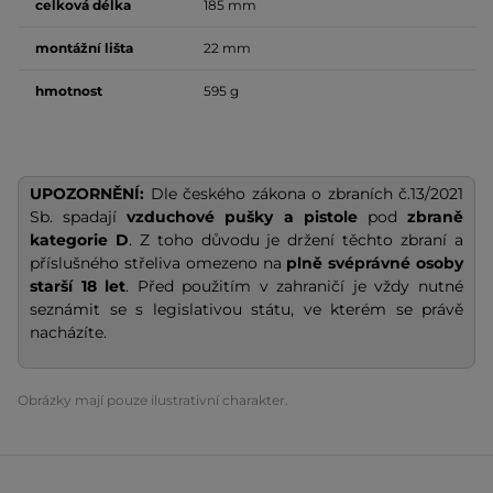
celková délka
185 mm
montážní lišta
22 mm
hmotnost
595 g
UPOZORNĚNÍ:
Dle českého zákona o zbraních č.13/2021
Sb. spadají
vzduchové pušky a pistole
pod
zbraně
kategorie D
. Z toho důvodu je držení těchto zbraní a
příslušného střeliva omezeno na
plně
svéprávné osoby
starší 18 let
. Před použitím v zahraničí je vždy nutné
seznámit se s legislativou státu, ve kterém se právě
nacházíte.
Obrázky mají pouze ilustrativní charakter.