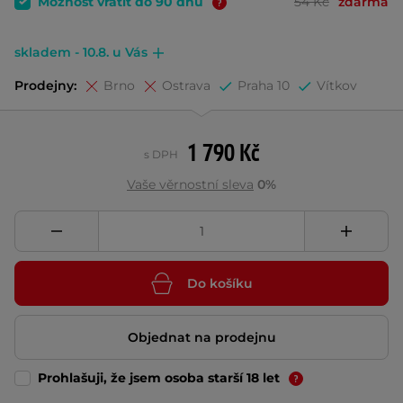
Možnost vrátit do 90 dnů
54 Kč
zdarma
skladem - 10.8. u Vás
Prodejny:
Brno
Ostrava
Praha 10
Vítkov
1 790 Kč
s DPH
Vaše věrnostní sleva
0%
Do košíku
Objednat na prodejnu
Prohlašuji, že jsem osoba starší 18 let