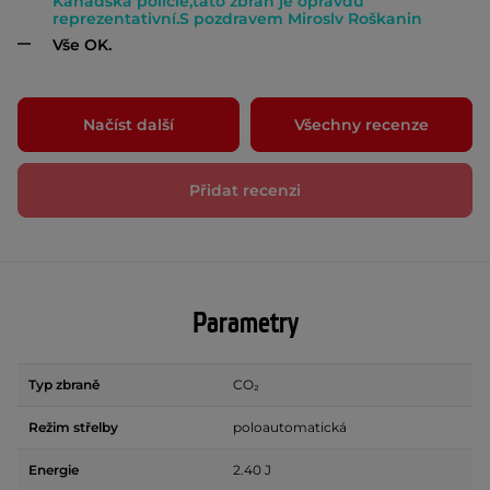
Kanadská policie,tato zbraň je opravdu
reprezentativní.S pozdravem Miroslv Roškanin
Vše OK.
Načíst další
Všechny recenze
Přidat recenzi
Parametry
Typ zbraně
CO₂
Režim střelby
poloautomatická
Energie
2.40 J