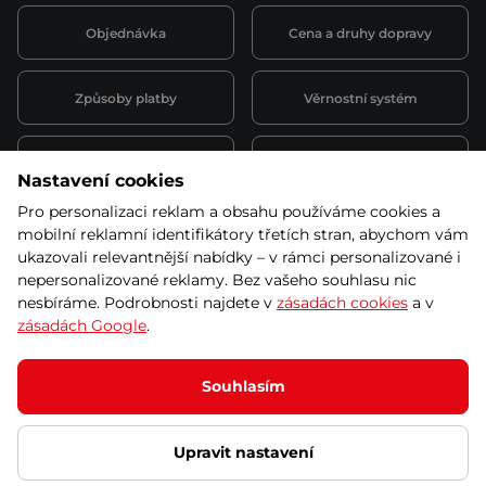
Objednávka
Cena a druhy dopravy
Způsoby platby
Věrnostní systém
Montáž a servis
Reklamace a záruka
Nastavení cookies
Pro personalizaci reklam a obsahu používáme cookies a
Půjčovna
Kariéra
mobilní reklamní identifikátory třetích stran, abychom vám
obchodní podmínky
ukazovali relevantnější nabídky – v rámci personalizované i
nepersonalizované reklamy. Bez vašeho souhlasu nic
nesbíráme. Podrobnosti najdete v
zásadách cookies
a v
zásadách Google
.
© 2026 SEVEN SPORT s.r.o Všechna práva vyhrazena
Podle zákona o evidenci tržeb je prodávající povinen vystavit
Souhlasím
kupujícímu účtenku.
Zároveň je povinen zaevidovat přijatou tržbu u správce daně online; v
případě technického výpadku pak nejpozději do 48 hodin.
Upravit nastavení
Ochrana osobních údajů
Nastavení cookies
Vnitřní oznamovací
systém
Prohlášení přístupnosti