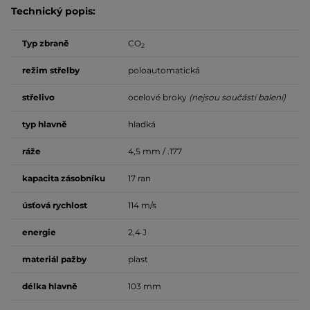
Technický popis:
Typ zbraně
CO
2
režim střelby
poloautomatická
střelivo
ocelové broky
(nejsou součástí balení)
typ hlavně
hladká
ráže
4,5 mm / .177
kapacita zásobníku
17 ran
úsťová rychlost
114 m/s
energie
2,4 J
materiál pažby
plast
délka hlavně
103 mm