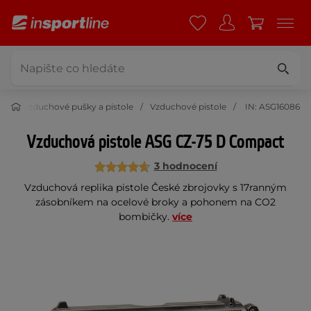
rt
Vzduchové pušky a pistole
Vzduchové pistole
IN: ASG16086
Vzduchová pistole ASG CZ-75 D Compact
3 hodnocení
Vzduchová replika pistole České zbrojovky s 17ranným
zásobníkem na ocelové broky a pohonem na CO2
bombičky.
více