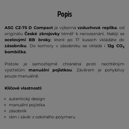
Popis
ASG CZ-75 D Compact
je výborná
vzduchová replika
, od
originálu
České zbrojovky
téměř k nerozeznání. Nabíjí se
ocelovými BB broky
, které po 17 kusech vkládáte do
zásobníku
. Do komory v zásobníku se vkládá i
12g CO
2
bombička
.
Pistole je samozřejmě chráněná proti nechtěným
výstřelům
manuální pojistkou
. Závěrem je pohyblivý
pouze manuálně.
Klíčové vlastnosti:
autentický design
manuální pojistka
zásobník
rám i závěr z odolného polymeru