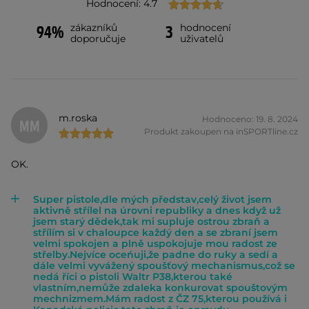
Hodnocení: 4.7
zákazníků
hodnocení
94%
3
doporučuje
uživatelů
m.roska
Hodnoceno: 19. 8. 2024
MM
Produkt zakoupen na inSPORTline.cz
OK.
Super pistole,dle mých představ,celý život jsem
aktivně střílel na úrovni republiky a dnes když už
jsem starý dědek,tak mi supluje ostrou zbraň a
střílím si v chaloupce každý den a se zbraní jsem
velmi spokojen a plně uspokojuje mou radost ze
střelby.Nejvíce oceńuji,že padne do ruky a sedí a
dále velmi vyvážený spoušťový mechanismus,což se
nedá říci o pistoli Waltr P38,kterou také
vlastním,nemůže zdaleka konkurovat spouštovým
mechnizmem.Mám radost z ČZ 75,kterou používá i