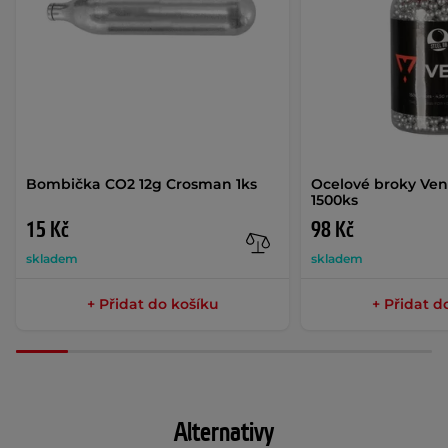
Bombička CO2 12g Crosman 1ks
Ocelové broky Ve
1500ks
15 Kč
98 Kč
skladem
skladem
+ Přidat do košíku
+ Přidat d
Alternativy