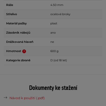
Ráže
4.50 mm
Střelivo
ocelové broky
Materiál pažby
plast
Zásobník nábojů
ano
Drážkovaná hlaveň
ne
Hmotnost
600 g
Kategorie zbraně
D (od 18 let)
Dokumenty ke stažení
Návod k použití (.pdf)