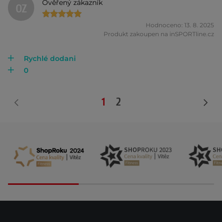
Ověřený zákazník
OZ
Hodnoceno: 13. 8. 2025
Produkt zakoupen na inSPORTline.cz
Rychlé dodani
0
1
2