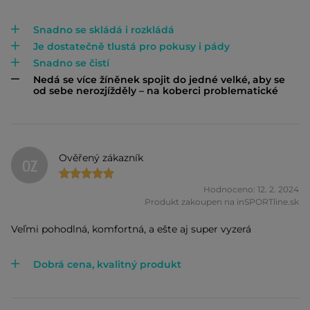
Snadno se skládá i rozkládá
Je dostatečně tlustá pro pokusy i pády
Snadno se čistí
Nedá se více žíněnek spojit do jedné velké, aby se
od sebe nerozjížděly – na koberci problematické
Ověřený zákazník
OZ
Hodnoceno: 12. 2. 2024
Produkt zakoupen na inSPORTline.sk
Veľmi pohodlná, komfortná, a ešte aj super vyzerá
Dobrá cena, kvalitný produkt