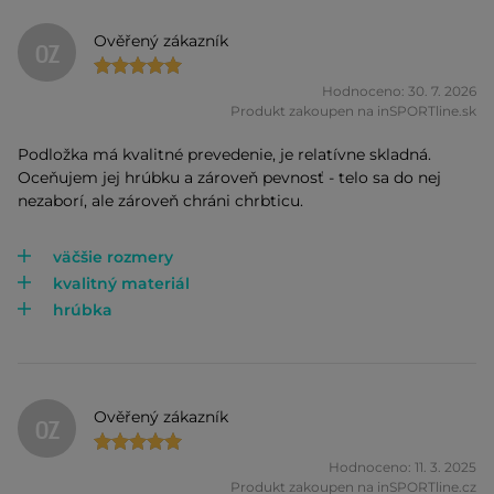
Ověřený zákazník
OZ
Hodnoceno: 30. 7. 2026
Produkt zakoupen na inSPORTline.sk
Podložka má kvalitné prevedenie, je relatívne skladná.
Oceňujem jej hrúbku a zároveň pevnosť - telo sa do nej
nezaborí, ale zároveň chráni chrbticu.
väčšie rozmery
kvalitný materiál
hrúbka
Ověřený zákazník
OZ
Hodnoceno: 11. 3. 2025
Produkt zakoupen na inSPORTline.cz