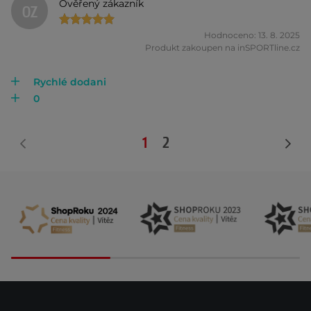
Ověřený zákazník
OZ
Hodnoceno: 13. 8. 2025
Produkt zakoupen na inSPORTline.cz
Rychlé dodani
0
1
2