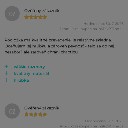
Ověřený zákazník
OZ
Hodnoceno: 30. 7. 2026
Produkt zakoupen na inSPORTline.sk
Podložka má kvalitné prevedenie, je relatívne skladná.
Oceňujem jej hrúbku a zároveň pevnosť - telo sa do nej
nezaborí, ale zároveň chráni chrbticu.
väčšie rozmery
kvalitný materiál
hrúbka
Ověřený zákazník
OZ
Hodnoceno: 11. 3. 2025
Produkt zakoupen na inSPORTline.cz