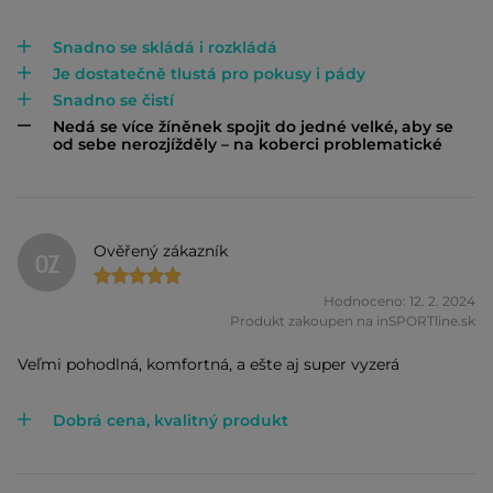
Snadno se skládá i rozkládá
Je dostatečně tlustá pro pokusy i pády
Snadno se čistí
Nedá se více žíněnek spojit do jedné velké, aby se
od sebe nerozjížděly – na koberci problematické
Ověřený zákazník
OZ
Hodnoceno: 12. 2. 2024
Produkt zakoupen na inSPORTline.sk
Veľmi pohodlná, komfortná, a ešte aj super vyzerá
Dobrá cena, kvalitný produkt