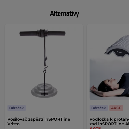
Alternativy
Dáreček
Dáreček
AKCE
Posilovač zápěstí inSPORTline
Podložka k protah
Vristo
zad inSPORTline A
AKCE