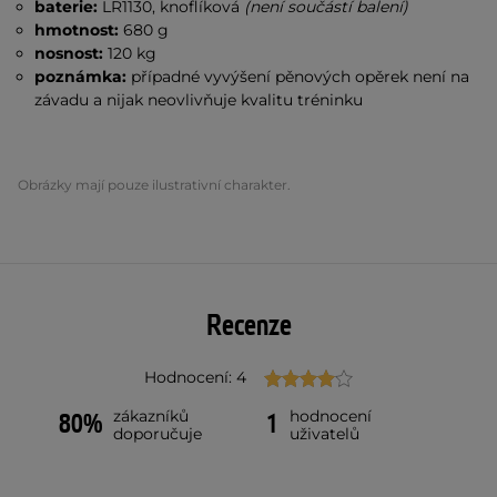
baterie:
LR1130, knoflíková
(není součástí balení)
hmotnost:
680 g
nosnost:
120 kg
poznámka:
případné vyvýšení pěnových opěrek není na
závadu a nijak neovlivňuje kvalitu tréninku
Obrázky mají pouze ilustrativní charakter.
Recenze
Hodnocení: 4
zákazníků
hodnocení
80%
1
doporučuje
uživatelů