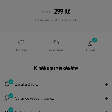
299 Kč
s DPH
Vaše věrnostní sleva
0%
Oblíbené
Porovnat
Hlídat
K nákupu získáváte
Záruka 2 roky
Garance vrácení peněz