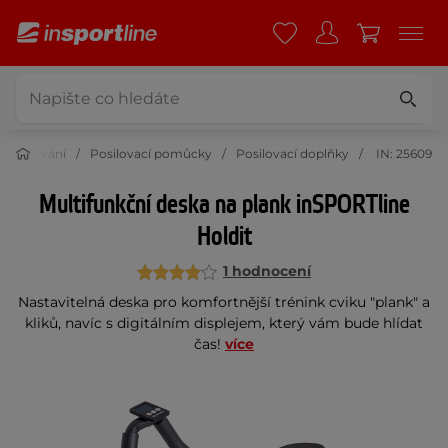
Posilování
Posilovací pomůcky
Posilovací doplňky
IN: 25609
Multifunkční deska na plank inSPORTline
Holdit
1 hodnocení
Nastavitelná deska pro komfortnější trénink cviku "plank" a
kliků, navíc s digitálním displejem, který vám bude hlídat
čas!
více