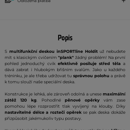
Odložená platba
Popis
S
multifunkční deskou inSPORTline Holdit
už nebudete
mít s klasickým cvičením
"plank"
žádný problém! Na první
pohled jednoduchý cvik
efektivně posiluje střed těla
a
dává zabrat i hlubokým břišním svalům. Jako u každého
tréninku, je ale třeba udržovat tu
správnou polohu
a právě
k tomu slouží naše speciální deska.
Konstrukce je lehká, ale zároveň odolná a unese
maximální
zátěž 120 kg
. Pohodlné
pěnové opěrky
vám zase
pomohou lépe rozprostřít tlak vyvíjený na klouby. Díky
nastavitelné délce a rozteči opěrek
se pak deska dokáže
přizpůsobit jakémukoliv typu postavy.