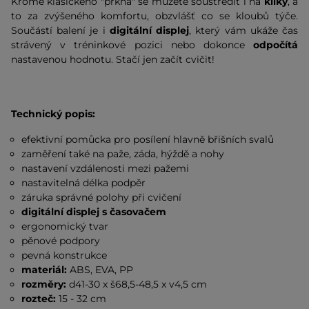
Kromě klasického "prkna" se můžete soustředit i na
kliky
, a
to za zvýšeného komfortu, obzvlášť co se kloubů týče.
Součástí balení je i
digitální displej
, který vám ukáže čas
strávený v tréninkové pozici nebo dokonce
odpočítá
nastavenou hodnotu. Stačí jen začít cvičit!
Technický popis:
efektivní pomůcka pro posílení hlavně břišních svalů
zaměření také na paže, záda, hýždě a nohy
nastavení vzdálenosti mezi pažemi
nastavitelná délka podpěr
záruka správné polohy při cvičení
digitální displej s časovačem
ergonomický tvar
pěnové podpory
pevná konstrukce
materiál:
ABS, EVA, PP
rozměry:
d41-30 x š68,5-48,5 x v4,5 cm
rozteč:
15 - 32 cm