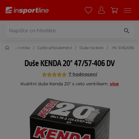
Cyklistika
Cyklo příslušenství
Duše na kolo
IN: SV62056
Duše KENDA 20" 47/57-406 DV
7 hodnocení
Kvalitní duše Kenda 20" s velo ventilkem.
více