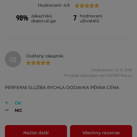
Hodnocení: 4.9
zákazníků
hodnocení
98%
7
doporučuje
uživatelů
Ověřený zákazník
OZ
Hodnoceno: 21. 9. 2015
Produkt zakoupen na inSPORTline.cz
PERFEKNI SLUŽBA RYCHLA DODAVKA PĚKNA CENA
OK
NIC
Načíst další
Všechny recenze