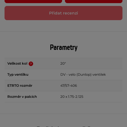
Přidat recenzi
Parametry
Velikost kol
20"
Typ ventilku
DV - velo (Dunlop) ventilek
ETRTO rozměr
47/57-406
Rozměr v palcích
20 x 1.75-2.125