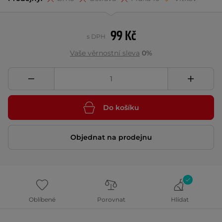
99 Kč
s DPH
Vaše věrnostní sleva
0%
Do košíku
Objednat na prodejnu
Oblíbené
Porovnat
Hlídat