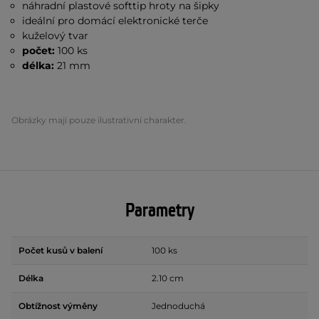
náhradní plastové softtip hroty na šipky
ideální pro domácí elektronické terče
kuželový tvar
počet:
100 ks
délka:
21 mm
Obrázky mají pouze ilustrativní charakter.
Parametry
Počet kusů v balení
100 ks
Délka
2.10 cm
Obtížnost výměny
Jednoduchá