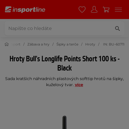
Sport
Zábava a hry
Šipky a terče
Hroty
IN: BU-60711
Hroty Bull's Longlife Points Short 100 ks -
Black
Sada kratších náhradních plastových softtip hrotů na šipky,
kuželový tvar.
více