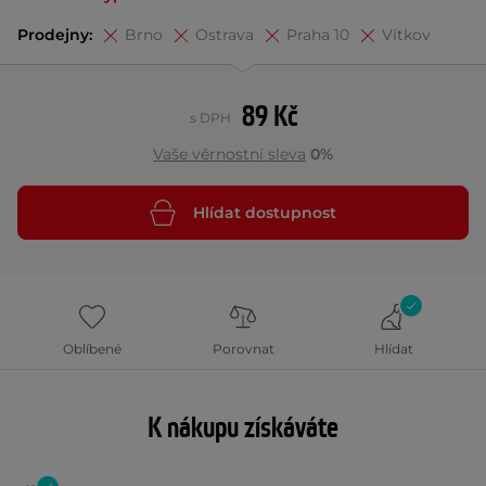
Prodejny:
Brno
Ostrava
Praha 10
Vítkov
89 Kč
s DPH
Vaše věrnostní sleva
0%
Hlídat dostupnost
Oblíbené
Porovnat
Hlídat
K nákupu získáváte