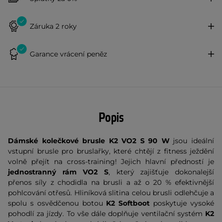
Záruka 2 roky
Garance vrácení peněz
Popis
Dámské kolečkové brusle K2 VO2 S 90 W
jsou ideální
vstupní brusle pro bruslařky, které chtějí z fitness ježdění
volně přejít na cross-training! Jejich hlavní předností je
jednostranný rám VO2 S
, který zajišťuje dokonalejší
přenos síly z chodidla na brusli a až o 20 % efektivnější
pohlcování otřesů. Hliníková slitina celou brusli odlehčuje a
spolu s osvědčenou botou
K2 Softboot
poskytuje vysoké
pohodlí za jízdy. To vše dále doplňuje ventilační systém
K2