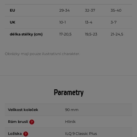
EU
29-34
32-37
35-40
UK
10-1
13-4
3-7
délka stélky (cm)
17-20,5
19,5-23
21-24,5
Obrázky mají pouze ilustrativní charakter.
Parametry
Velikost koleček
90 mm
Rám bruslí
Hliník
Ložiska
ILQ 9 Classic Plus