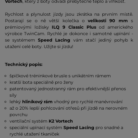
Vortech
, který z boty odvádí přebytečné teplo a vlhkost.
Rychlost a plynulost jízdy jsou zkrátka na prvním místě.
Postarají se o ně větší kolečka o
velikosti 90 mm
s
prémiovými ložisky
ILQ 9 Classic Plus
od amerického
výrobce TwinCam. Rychlé je dokonce i samotné upínání -
se systémem
Speed Lacing
vám stačí jediný pohyb k
utažení celé boty. Užijte si jízdu!
Technický popis:
špičkové tréninkové brusle s unikátním rámem
kratší bota speciálně pro ženy
patentovaný jednostranný rám pro efektivnější přenos
síly
lehký
hliníkový rám
vhodný
pro rychlé manévrování
až o 20% lepší pohlcování otřesů při jízdě na nerovném
povrchu
ventilační systém
K2 Vortech
speciální upínací systém
Speed Lacing
pro snadné a
rychlé utažení tkaniček