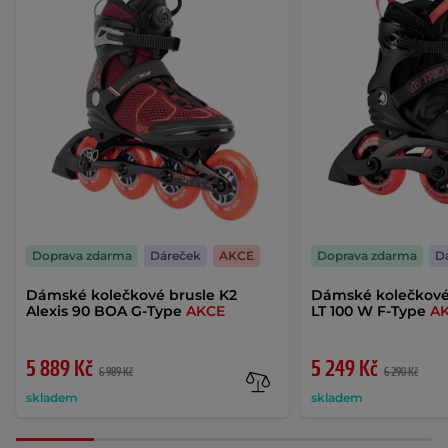
Doprava zdarma
Dáreček
AKCE
Doprava zdarma
D
Dámské kolečkové brusle K2
Dámské kolečkové 
Alexis 90 BOA G-Type
AKCE
LT 100 W F-Type
A
5 889 Kč
5 249 Kč
6 989 Kč
6 290 Kč
skladem
skladem