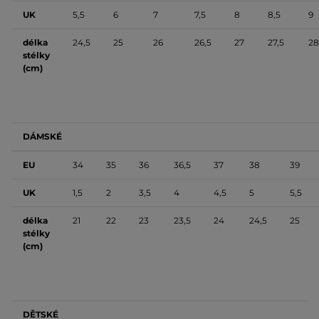
UK
5,5
6
7
7,5
8
8,5
9
délka
24,5
25
26
26,5
27
27,5
28
stélky
(cm)
DÁMSKÉ
EU
34
35
36
36,5
37
38
39
UK
1,5
2
3,5
4
4,5
5
5,5
délka
21
22
23
23,5
24
24,5
25
stélky
(cm)
DĚTSKÉ