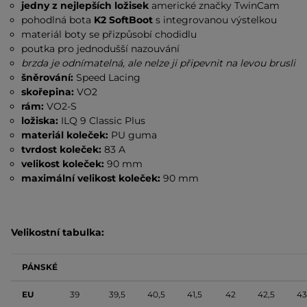
jedny z nejlepších ložisek
americké značky TwinCam
pohodlná bota
K2 SoftBoot
s integrovanou výstelkou
materiál boty se přizpůsobí chodidlu
poutka pro jednodušší nazouvání
brzda je odnímatelná, ale nelze ji připevnit na levou brusli
šněrování:
Speed Lacing
skořepina:
VO2
rám:
VO2-S
ložiska:
ILQ 9 Classic Plus
materiál koleček:
PU guma
tvrdost koleček:
83 A
velikost koleček:
90 mm
maximální velikost koleček:
90 mm
Velikostní tabulka:
PÁNSKÉ
EU
39
39,5
40,5
41,5
42
42,5
43