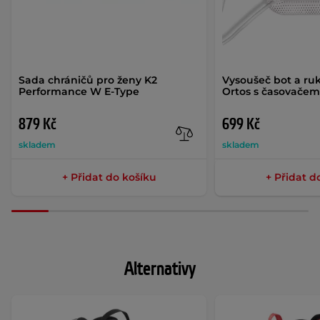
Sada chráničů pro ženy K2
Vysoušeč bot a ru
Performance W E-Type
Ortos s časovače
879 Kč
699 Kč
skladem
skladem
+ Přidat do košíku
+ Přidat d
Alternativy