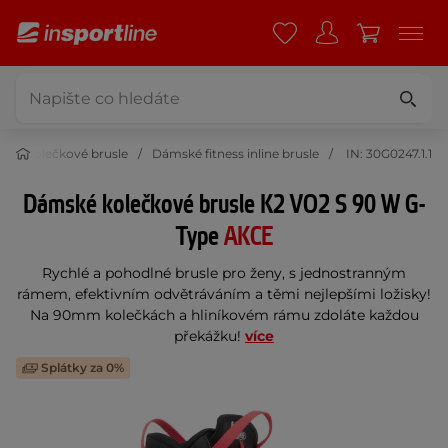
ness kolečkové brusle
Dámské fitness inline brusle
IN: 30G0247.1.1
Dámské kolečkové brusle K2 VO2 S 90 W G-
Type
AKCE
Rychlé a pohodlné brusle pro ženy, s jednostranným
rámem, efektivním odvětráváním a těmi nejlepšími ložisky!
Na 90mm kolečkách a hliníkovém rámu zdoláte každou
překážku!
více
Splátky za 0%