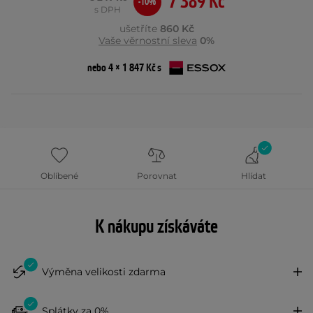
7 389 Kč
-10%
s DPH
ušetříte
860 Kč
Vaše věrnostní sleva
0%
nebo 4 × 1 847 Kč s
Oblíbené
Porovnat
Hlídat
K nákupu získáváte
Výměna velikosti zdarma
Splátky za 0%