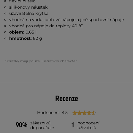
flexibilní tělo
silikonový náustek
uzavíratelná krytka
vhodná na vodu, iontové nápoje a jiné sportovní nápoje
vhodná pro nápoje do teploty 40 °C
objem:
0,65 l
hmotnost:
82 g
Obrázky mají pouze ilustrativní charakter.
Recenze
Hodnocení: 4.5
zákazníků
hodnocení
90%
1
doporučuje
uživatelů