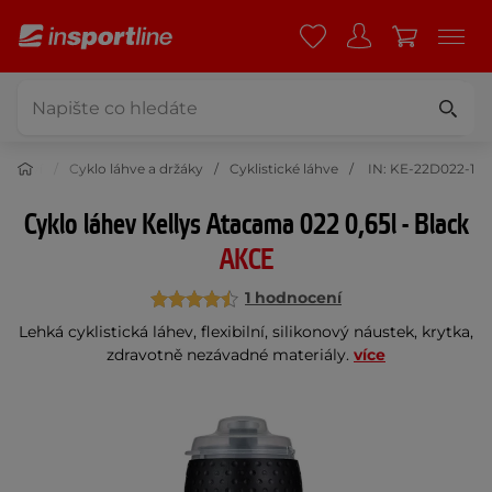
šenství
Cyklo láhve a držáky
Cyklistické láhve
IN: KE-22D022-1
Cyklo láhev Kellys Atacama 022 0,65l - Black
AKCE
1 hodnocení
Lehká cyklistická láhev, flexibilní, silikonový náustek, krytka,
zdravotně nezávadné materiály.
více