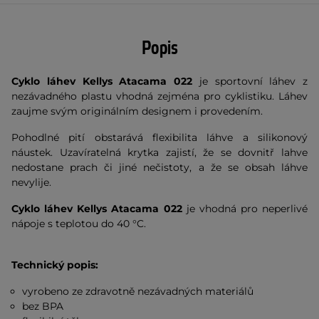
Popis
Cyklo láhev Kellys Atacama 022
je sportovní láhev z
nezávadného plastu vhodná zejména pro cyklistiku. Láhev
zaujme svým originálním designem i provedením.
Pohodlné pití obstarává flexibilita láhve a silikonový
náustek. Uzavíratelná krytka zajistí, že se dovnitř lahve
nedostane prach či jiné nečistoty, a že se obsah láhve
nevylije.
Cyklo láhev Kellys Atacama 022
je vhodná pro neperlivé
nápoje s teplotou do 40 °C.
Technický popis:
vyrobeno ze zdravotně nezávadných materiálů
bez BPA