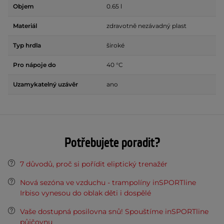
Objem
0.65 l
Materiál
zdravotně nezávadný plast
Typ hrdla
široké
Pro nápoje do
40 °C
Uzamykatelný uzávěr
ano
Potřebujete poradit?
7 důvodů, proč si pořídit eliptický trenažér
Nová sezóna ve vzduchu - trampolíny inSPORTline
Irbiso vynesou do oblak děti i dospělé
Vaše dostupná posilovna snů! Spouštíme inSPORTline
půjčovnu