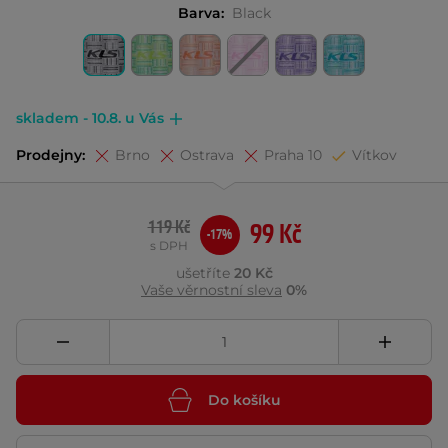
Barva:
Black
skladem - 10.8. u Vás
Prodejny:
Brno
Ostrava
Praha 10
Vítkov
119 Kč
99 Kč
-17%
s DPH
ušetříte
20 Kč
Vaše věrnostní sleva
0%
Do košíku