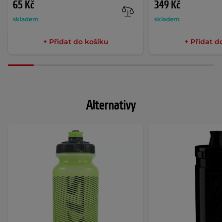
65 Kč
349 Kč
skladem
skladem
+ Přidat do košíku
+ Přidat d
Alternativy