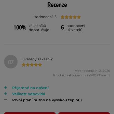
Recenze
Hodnocení: 5
zákazníků
hodnocení
100%
6
doporučuje
uživatelů
Ověřený zákazník
OZ
Hodnoceno: 14. 2. 2026
Produkt zakoupen na inSPORTline.cz
Příjemné na nošení
Velikost odpovídá
První praní nutno na vysokou teplotu