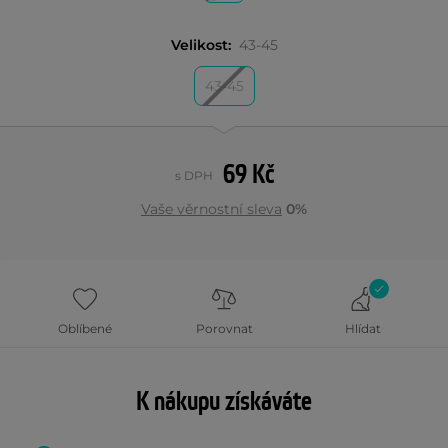
Velikost:
43-45
43-45
69 Kč
s DPH
Vaše věrnostní sleva
0%
Oblíbené
Porovnat
Hlídat
K nákupu získáváte