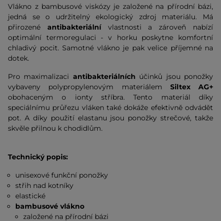
Vlákno z bambusové viskózy je založené na přírodní bázi,
jedná se o udržitelný ekologický zdroj materiálu. Má
přirozené
antibakteriální
vlastnosti a zároveň nabízí
optimální termoregulaci - v horku poskytne komfortní
chladivý pocit. Samotné vlákno je pak velice příjemné na
dotek.
Pro maximalizaci
antibakteriálních
účinků jsou ponožky
vybaveny polypropylenovým materiálem
Siltex AG+
obohaceným o ionty stříbra. Tento materiál díky
speciálnímu průřezu vláken také dokáže efektivně odvádět
pot. A díky použití elastanu jsou ponožky strečové, takže
skvěle přilnou k chodidlům.
Technický popis:
unisexové funkční ponožky
střih nad kotníky
elastické
bambusové vlákno
založené na přírodní bázi