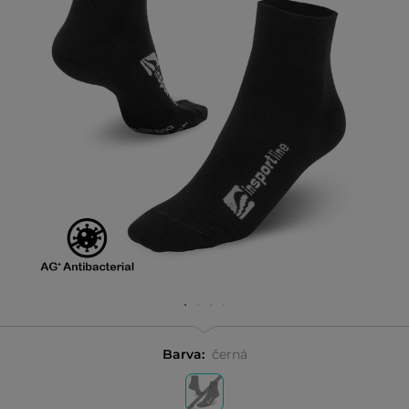
Barva:
černá