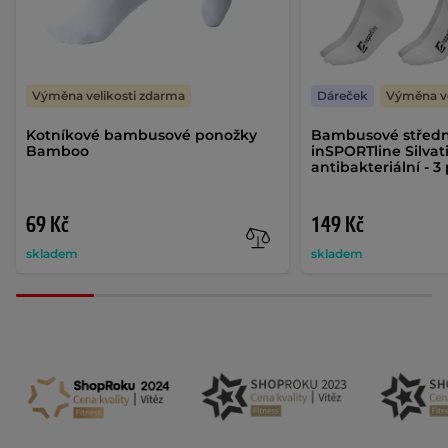
Výměna velikosti zdarma
Dáreček
Výměna ve
Kotníkové bambusové ponožky
Bambusové středn
Bamboo
inSPORTline Silvat
antibakteriální - 3
69 Kč
149 Kč
skladem
skladem