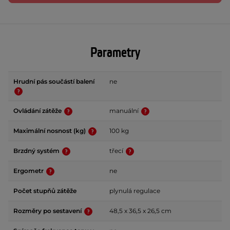
Parametry
Hrudní pás součástí balení
ne
Ovládání zátěže
manuální
Maximální nosnost (kg)
100 kg
Brzdný systém
třecí
Ergometr
ne
Počet stupňů zátěže
plynulá regulace
Rozměry po sestavení
48,5 x 36,5 x 26,5 cm