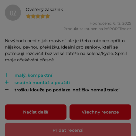
Ověřený zákazník
OZ
Hodnoceno: 6. 12. 2025
Produkt zakoupen na inSPORTline.cz
Nevýhoda není nijak masivní, ale je třeba rotoped opřít o
nějakou pevnou překážku. Ideální pro seniory, kteří se
potřebují rozcvičit bez velké zátěže na kolena/kyčle. Splnil
moje očekávání přesně.
malý, kompaktní
snadná montáž a použití
trošku klouže po podlaze, nožičky nemají trakci
Načíst další
Všechny recenze
Přidat recenzi