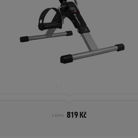
819 Kč
s DPH