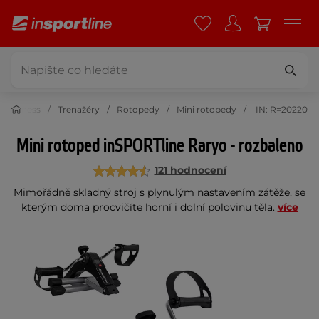
Fitness
Trenažéry
Rotopedy
Mini rotopedy
IN: R=20220
Mini rotoped inSPORTline Raryo - rozbaleno
121 hodnocení
Mimořádně skladný stroj s plynulým nastavením zátěže, se
kterým doma procvičíte horní i dolní polovinu těla.
více