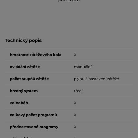
Technický popis:
hmotnost zátěžového kola
X
ovládání zátěže
manuální
počet stupňů zátěže
plynulé nastavení zátěže
brzdný systém
třecí
volnoběh
X
celkový počet programů
X
přednastavené programy
X