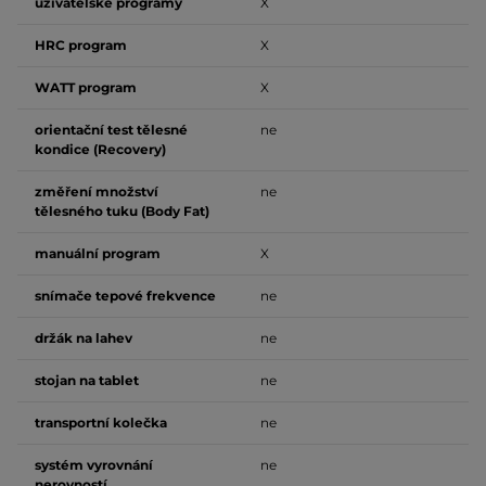
uživatelské programy
X
HRC program
X
WATT program
X
orientační test tělesné
ne
kondice (Recovery)
změření množství
ne
tělesného tuku (Body Fat)
manuální program
X
snímače tepové frekvence
ne
držák na lahev
ne
stojan na tablet
ne
transportní kolečka
ne
systém vyrovnání
ne
nerovností