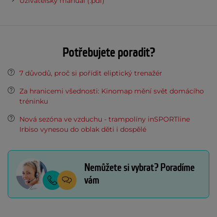
Uživatelský manuál (.pdf)
Potřebujete poradit?
7 důvodů, proč si pořídit eliptický trenažér
Za hranicemi všednosti: Kinomap mění svět domácího
tréninku
Nová sezóna ve vzduchu - trampolíny inSPORTline
Irbiso vynesou do oblak děti i dospělé
Nemůžete si vybrat? Poradíme
vám