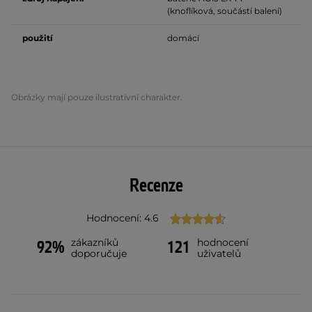
(knoflíková, součástí balení)
použití
domácí
Obrázky mají pouze ilustrativní charakter.
Recenze
Hodnocení: 4.6
zákazníků
hodnocení
92%
121
doporučuje
uživatelů