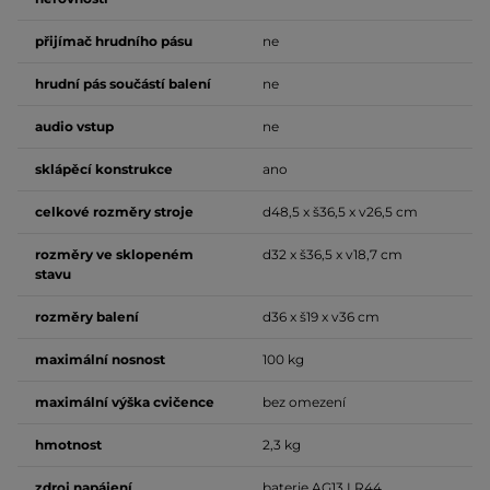
přijímač hrudního pásu
ne
hrudní pás součástí balení
ne
audio vstup
ne
sklápěcí konstrukce
ano
celkové rozměry stroje
d48,5 x š36,5 x v26,5 cm
rozměry ve sklopeném
d32 x š36,5 x v18,7 cm
stavu
rozměry balení
d36 x š19 x v36 cm
maximální nosnost
100 kg
maximální výška cvičence
bez omezení
hmotnost
2,3 kg
zdroj napájení
baterie AG13 LR44