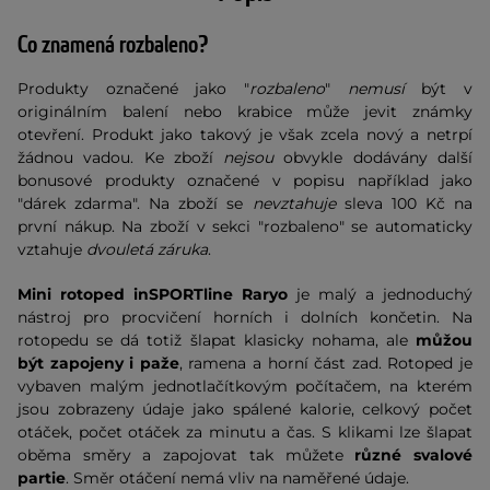
Co znamená rozbaleno?
Produkty označené jako "
rozbaleno
"
nemusí
být v
originálním balení nebo krabice může jevit známky
otevření. Produkt jako takový je však zcela nový a netrpí
žádnou vadou. Ke zboží
nejsou
obvykle dodávány další
bonusové produkty označené v popisu například jako
"dárek zdarma". Na zboží se
nevztahuje
sleva 100 Kč na
první nákup. Na zboží v sekci "rozbaleno" se automaticky
vztahuje
dvouletá záruka
.
Mini rotoped inSPORTline Raryo
je malý a jednoduchý
nástroj pro procvičení horních i dolních končetin. Na
rotopedu se dá totiž šlapat klasicky nohama, ale
můžou
být zapojeny i paže
, ramena a horní část zad. Rotoped je
vybaven malým jednotlačítkovým počítačem, na kterém
jsou zobrazeny údaje jako spálené kalorie, celkový počet
otáček, počet otáček za minutu a čas. S klikami lze šlapat
oběma směry a zapojovat tak můžete
různé svalové
partie
. Směr otáčení nemá vliv na naměřené údaje.