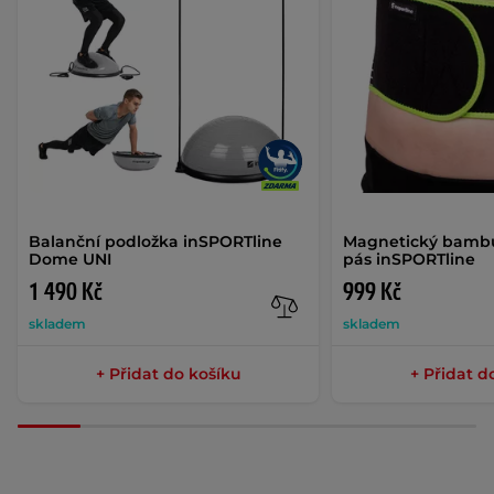
Balanční podložka inSPORTline
Magnetický bambu
Dome UNI
pás inSPORTline
1 490 Kč
999 Kč
skladem
skladem
+ Přidat do košíku
+ Přidat d