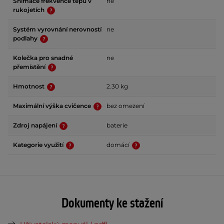
Snímače frekvence tepu v
ne
rukojetích
Systém vyrovnání nerovností
ne
podlahy
Kolečka pro snadné
ne
přemístění
Hmotnost
2.30 kg
Maximální výška cvičence
bez omezení
Zdroj napájení
baterie
Kategorie využití
domácí
Dokumenty ke stažení