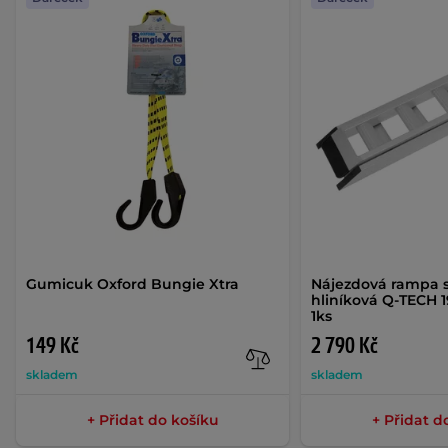
Gumicuk Oxford Bungie Xtra
Nájezdová rampa s
hliníková Q-TECH 1
1ks
149 Kč
2 790 Kč
skladem
skladem
+ Přidat do košíku
+ Přidat d