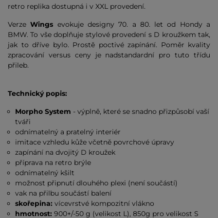
retro replika dostupná i v XXL provedení.
Verze
Wings
evokuje designy 70. a 80. let od Hondy a
BMW. To vše doplňuje stylové provedení s D kroužkem tak,
jak to dříve bylo. Prostě poctivé zapínání. Poměr kvality
zpracování versus ceny je nadstandardní pro tuto třídu
přileb.
Technický popis:
Morpho System
- výplně, které se snadno přizpůsobí vaší
tváři
odnímatelný a pratelný interiér
imitace vzhledu kůže včetně povrchové úpravy
zapínání na dvojitý D kroužek
příprava na retro brýle
odnímatelný kšilt
možnost připnutí dlouhého plexi (není součástí)
vak na přilbu součástí balení
skořepina:
vícevrstvé kompozitní vlákno
hmotnost:
900+/-50 g (velikost L), 850g pro velikost S