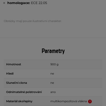
homologace:
ECE 22.05
Obrázky mají pouze ilustrativní charakter.
Parametry
Hmotnost
900 g
Hledí
ne
Sluneční clona
ne
Odnímatelné polstrování
ano
Materiál skořepiny
multikompozitová vlákna