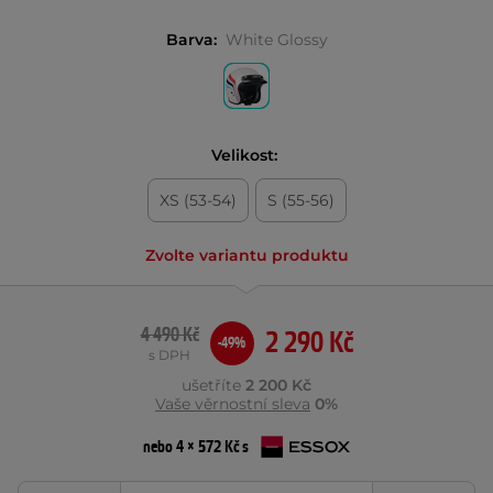
Barva:
White Glossy
Velikost:
XS (53-54)
S (55-56)
Zvolte variantu produktu
4 490 Kč
2 290 Kč
-49%
s DPH
ušetříte
2 200 Kč
Vaše věrnostní sleva
0%
nebo 4 × 572 Kč s