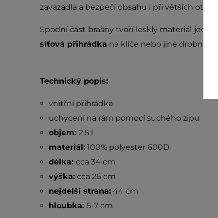
zavazadla a bezpečí obsahu i při větších otřes
Spodní část brašny tvoří lesklý materiál jedno
síťová přihrádka
na klíče nebo jiné drobnosti
Technický popis:
vnitřní přihrádka
uchycení na rám pomocí suchého zipu
objem:
2,5 l
materiál:
100% polyester 600D
délka:
cca 34 cm
výška:
cca 26 cm
nejdelší strana:
44 cm
hloubka:
5-7 cm