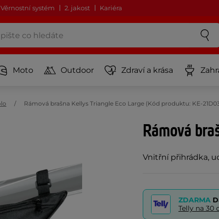
Věrnostní systém
2. jakost
Kariéra
Moto
Outdoor
Zdraví a krása
Zahr
olo
Rámová brašna Kellys Triangle Eco Large (Kód produktu: KE-21D0
Rámová brašn
Vnitřní přihrádka,
ZDARMA
D
Telly na 3