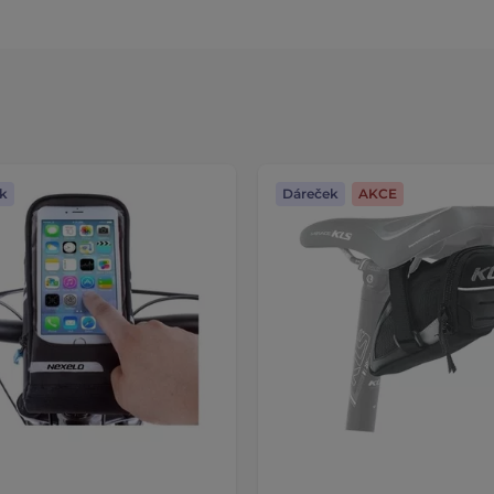
k
Dáreček
AKCE