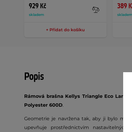
929 Kč
389 K
skladem
sklade
+ Přidat do košíku
Popis
Rámová brašna Kellys Triangle Eco Large
j
Polyester 600D
.
Geometrie je navržena tak, aby ji bylo mož
upevňuje prostřednictvím nastavitelných s