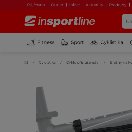
Půjčovna
Outlet
Inlive
Aktuality
Prodejny
Fitness
Sport
Cyklistika
Cyklistika
Cyklo příslušenství
Brašny na k