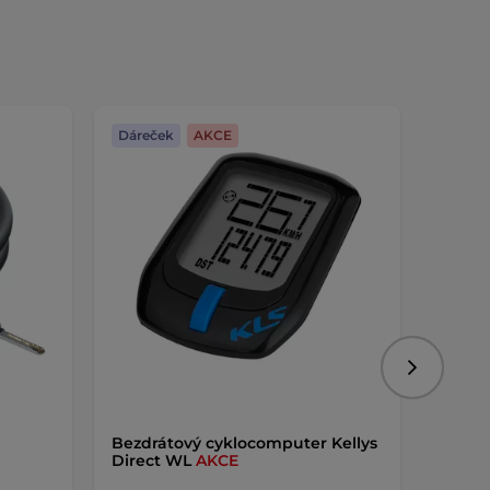
Dáreček
AKCE
Dáreč
Následujíc
Bezdrátový cyklocomputer Kellys
Brašna
Direct WL
AKCE
020
A