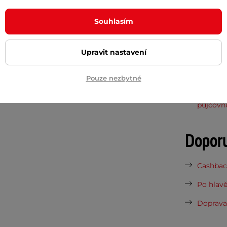
ech.
Potřeb
Souhlasím
duchý na čištění. Uvnitř brašny je
malá
.
7 důvodů
Upravit nastavení
Nová sez
vynesou 
Pouze nezbytné
Vaše do
půjčovn
Dopor
Cashback
Po hlavě
Doprava 