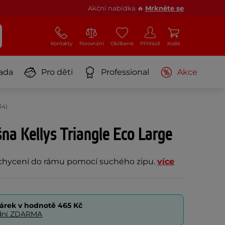
Akční nabídka 🔥
Mrkněte se
Kontakty
Porovnání
Oblíbené
Přihlásit
Košík
ada
Pro děti
Professional
Akce
34)
a Kellys Triangle Eco Large
 uchycení do rámu pomocí suchého zipu.
více
árek v hodnotě
465 Kč
0 dní ZDARMA