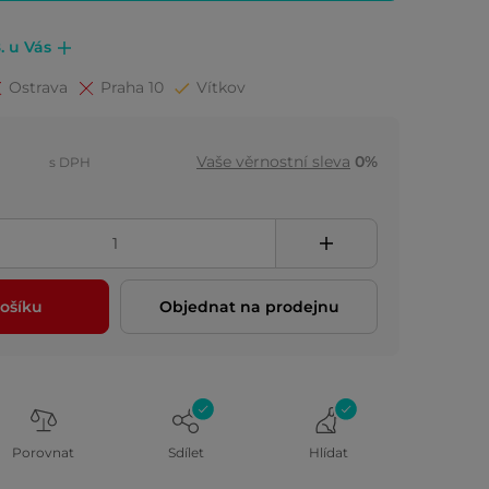
. u Vás
Ostrava
Praha 10
Vítkov
Vaše věrnostní sleva
0%
s DPH
ošíku
Objednat na prodejnu
Porovnat
Sdílet
Hlídat