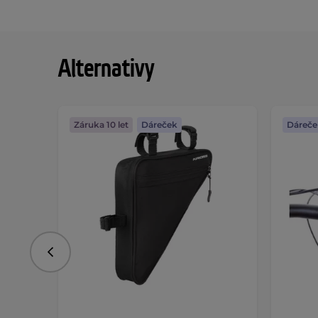
Alternativy
Záruka 10 let
Dáreček
Dáreče
Předchozí