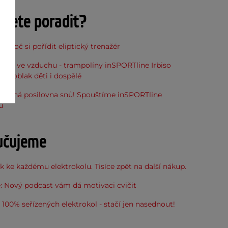
ujete poradit?
, proč si pořídit eliptický trenažér
óna ve vzduchu - trampolíny inSPORTline Irbiso
do oblak děti i dospělé
stupná posilovna snů! Spouštíme inSPORTline
u
učujeme
 ke každému elektrokolu. Tisíce zpět na další nákup.
: Nový podcast vám dá motivaci cvičit
100% seřízených elektrokol - stačí jen nasednout!