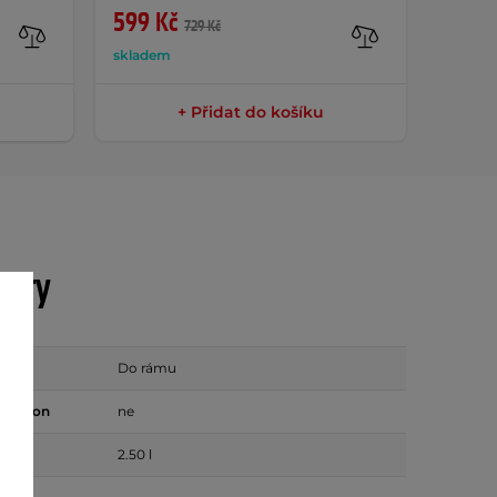
599 Kč
969 
729 Kč
skladem
sklade
+ Přidat do košíku
etry
Do rámu
telefon
ne
2.50 l