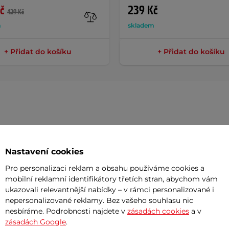
č
239 Kč
429 Kč
m
skladem
+ Přidat do košíku
+ Přidat do košíku
Param
Nastavení cookies
e vyrobena z voděodolného materiálu
Pro personalizaci reklam a obsahu používáme cookies a
Umístění
mobilní reklamní identifikátory třetích stran, abychom vám
ukazovali relevantnější nabídky – v rámci personalizované i
Okénko pro 
nepersonalizované reklamy. Bez vašeho souhlasu nic
né uchytit do většiny rámů. Na ně se
Objem
nesbíráme. Podrobnosti najdete v
zásadách cookies
a v
uchých zipů, které zaručí stabilitu
zásadách Google
.