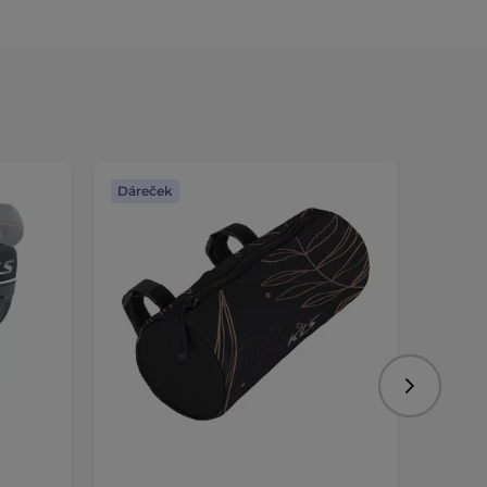
Dáreček
Dáreč
Následujíc