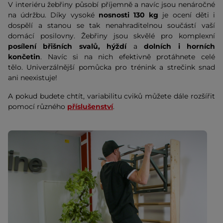
V interiéru žebřiny působí příjemně a navíc jsou nenáročné
na údržbu. Díky vysoké
nosnosti 130 kg
je ocení děti i
dospělí a stanou se tak nenahraditelnou součástí vaší
domácí posilovny. Žebřiny jsou skvělé pro komplexní
posílení břišních svalů, hýždí
a
dolních i horních
končetin
. Navíc si na nich efektivně protáhnete celé
tělo. Univerzálnější pomůcka pro trénink a strečink snad
ani neexistuje!
A pokud budete chtít, variabilitu cviků můžete dále rozšířit
pomocí různého
příslušenství
.