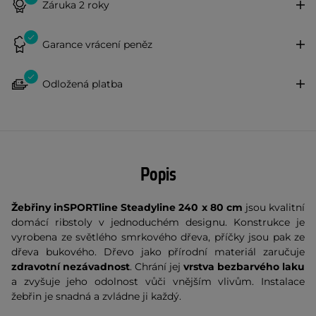
Záruka 2 roky
Garance vrácení peněz
Odložená platba
Popis
Žebřiny inSPORTline Steadyline 240 x 80 cm
jsou kvalitní
domácí ribstoly v jednoduchém designu. Konstrukce je
vyrobena ze světlého smrkového dřeva, příčky jsou pak ze
dřeva bukového. Dřevo jako přírodní materiál zaručuje
zdravotní nezávadnost
. Chrání jej
vrstva bezbarvého laku
a zvyšuje jeho odolnost vůči vnějším vlivům. Instalace
žebřin je snadná a zvládne ji každý.