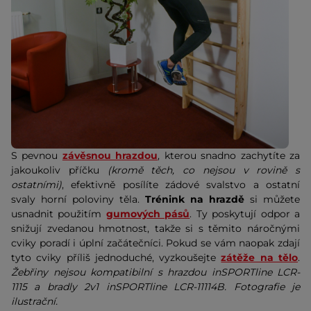
S pevnou
závěsnou hrazdou
, kterou snadno zachytíte za
jakoukoliv příčku
(kromě těch, co nejsou v rovině s
ostatními)
, efektivně posílíte zádové svalstvo a ostatní
svaly horní poloviny těla.
Trénink na hrazdě
si můžete
usnadnit použitím
gumových pásů
. Ty poskytují odpor a
snižují zvedanou hmotnost, takže si s těmito náročnými
cviky poradí i úplní začátečníci. Pokud se vám naopak zdají
tyto cviky příliš jednoduché, vyzkoušejte
zátěže na tělo
.
Žebřiny nejsou kompatibilní s hrazdou inSPORTline LCR-
1115 a bradly 2v1 inSPORTline LCR-11114B. Fotografie je
ilustrační.