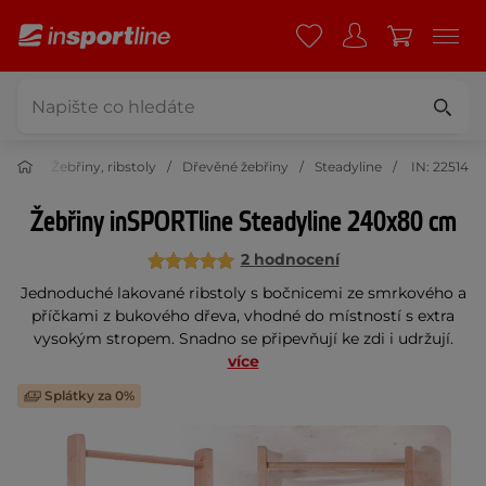
čení
Žebřiny, ribstoly
Dřevěné žebřiny
Steadyline
IN: 22514
Žebřiny inSPORTline Steadyline 240x80 cm
2 hodnocení
Jednoduché lakované ribstoly s bočnicemi ze smrkového a
příčkami z bukového dřeva, vhodné do místností s extra
vysokým stropem. Snadno se připevňují ke zdi i udržují.
více
Splátky za 0%