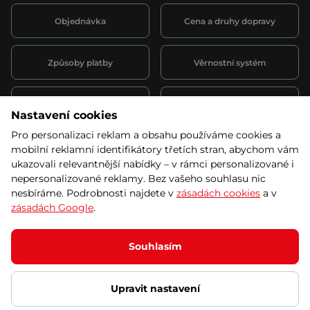
Objednávka
Cena a druhy dopravy
Způsoby platby
Věrnostní systém
Montáž a servis
Reklamace a záruka
Nastavení cookies
Pro personalizaci reklam a obsahu používáme cookies a
Půjčovna
Kariéra
mobilní reklamní identifikátory třetích stran, abychom vám
obchodní podmínky
ukazovali relevantnější nabídky – v rámci personalizované i
nepersonalizované reklamy. Bez vašeho souhlasu nic
nesbíráme. Podrobnosti najdete v
zásadách cookies
a v
zásadách Google
.
© 2026 SEVEN SPORT s.r.o Všechna práva vyhrazena
Podle zákona o evidenci tržeb je prodávající povinen vystavit
Souhlasím
kupujícímu účtenku.
Zároveň je povinen zaevidovat přijatou tržbu u správce daně online; v
případě technického výpadku pak nejpozději do 48 hodin.
Upravit nastavení
Ochrana osobních údajů
Nastavení cookies
Vnitřní oznamovací
systém
Prohlášení přístupnosti