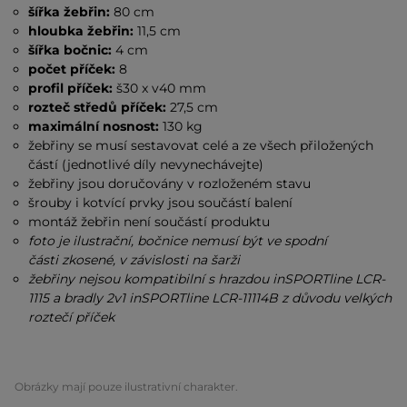
šířka žebřin:
80 cm
hloubka žebřin:
11,5 cm
šířka bočnic:
4 cm
počet příček:
8
profil příček:
š30 x
v40 mm
rozteč středů příček:
27,5 cm
maximální nosnost:
130 kg
žebřiny se musí sestavovat celé a ze všech přiložených
částí (jednotlivé díly nevynechávejte)
žebřiny jsou doručovány v rozloženém stavu
šrouby i kotvící prvky jsou součástí balení
montáž žebřin není součástí produktu
foto je ilustrační, bočnice nemusí být ve spodní
části zkosené, v závislosti na šarži
žebřiny nejsou kompatibilní s hrazdou inSPORTline LCR-
1115 a bradly 2v1 inSPORTline LCR-11114B z důvodu velkých
roztečí příček
Obrázky mají pouze ilustrativní charakter.