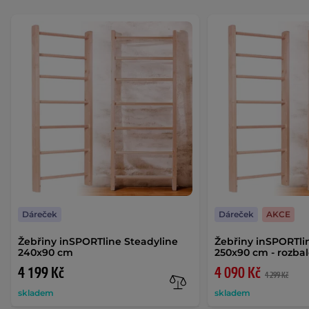
Dáreček
Dáreček
AKCE
Žebřiny inSPORTline Steadyline
Žebřiny inSPORTli
240x90 cm
250x90 cm - rozba
4 199 Kč
4 090 Kč
4 299 Kč
skladem
skladem