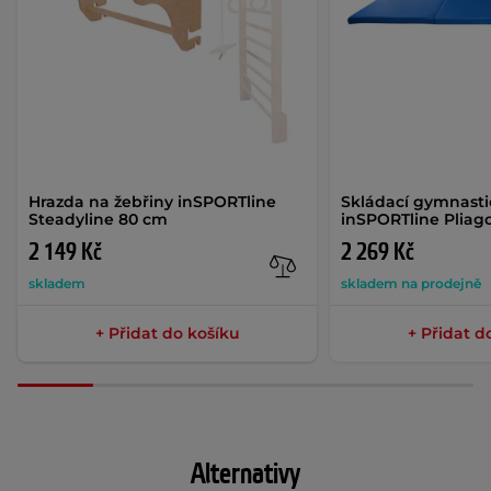
Hrazda na žebřiny inSPORTline
Skládací gymnasti
Steadyline 80 cm
inSPORTline Pliag
2 149 Kč
2 269 Kč
skladem
skladem na prodejně
+ Přidat do košíku
+ Přidat d
Alternativy