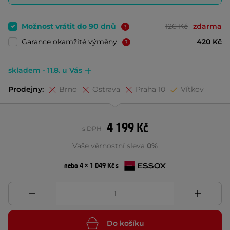
Možnost vrátit do 90 dnů
126 Kč
zdarma
Garance okamžité výměny
420 Kč
skladem - 11.8. u Vás
Prodejny:
Brno
Ostrava
Praha 10
Vítkov
4 199 Kč
s DPH
Vaše věrnostní sleva
0%
nebo 4 × 1 049 Kč s
Do košíku