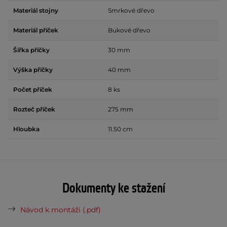
Materiál stojny
Smrkové dřevo
Materiál příček
Bukové dřevo
Šířka příčky
30 mm
Výška příčky
40 mm
Počet příček
8 ks
Rozteč příček
275 mm
Hloubka
11.50 cm
Dokumenty ke stažení
Návod k montáži (.pdf)