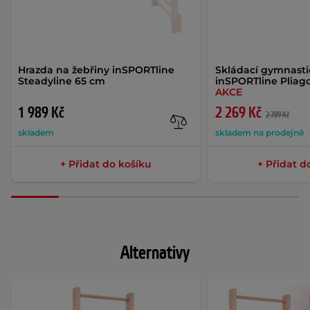
Hrazda na žebřiny inSPORTline
Skládací gymnasti
Steadyline 65 cm
inSPORTline Pliag
AKCE
1 989 Kč
2 269 Kč
2 789 Kč
skladem
skladem na prodejně
+ Přidat do košíku
+ Přidat d
Alternativy