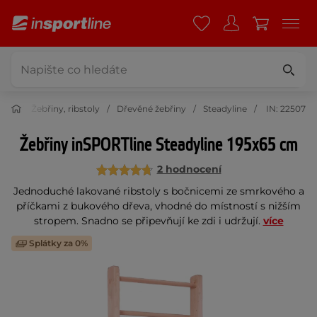
ení
Žebřiny, ribstoly
Dřevěné žebřiny
Steadyline
IN: 22507
Žebřiny inSPORTline Steadyline 195x65 cm
2 hodnocení
Jednoduché lakované ribstoly s bočnicemi ze smrkového a
příčkami z bukového dřeva, vhodné do místností s nižším
stropem. Snadno se připevňují ke zdi i udržují.
více
Splátky za 0%