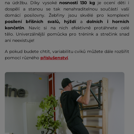
na údržbu. Díky vysoké
nosnosti 130 kg
je ocení děti i
dospělí a stanou se tak nenahraditelnou součástí vaší
domácí posilovny. Žebřiny jsou skvělé pro komplexní
posílení břišních svalů, hýždí
a
dolních i horních
končetin
. Navíc si na nich efektivně protáhnete celé
tělo. Univerzálnější pomůcka pro trénink a strečink snad
ani neexistuje!
A pokud budete chtít, variabilitu cviků můžete dále rozšířit
pomocí různého
příslušenství
.