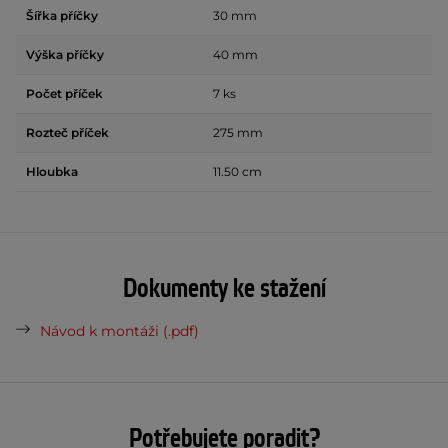
Šířka příčky
30 mm
Výška příčky
40 mm
Počet příček
7 ks
Rozteč příček
275 mm
Hloubka
11.50 cm
Dokumenty ke stažení
Návod k montáži (.pdf)
Potřebujete poradit?