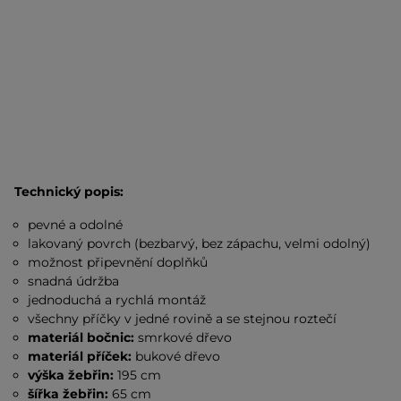
Technický popis:
pevné a odolné
lakovaný povrch (bezbarvý, bez zápachu, velmi odolný)
možnost připevnění doplňků
snadná údržba
jednoduchá a rychlá montáž
všechny příčky v jedné rovině a se stejnou roztečí
materiál bočnic:
smrkové dřevo
materiál příček:
bukové dřevo
výška žebřin:
195 cm
šířka žebřin:
65 cm