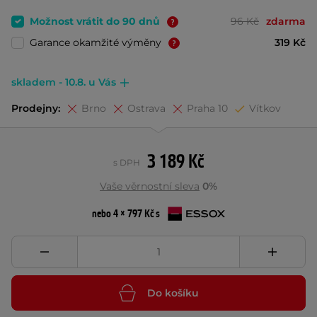
Možnost vrátit do 90 dnů
96 Kč
zdarma
Garance okamžité výměny
319 Kč
skladem - 10.8. u Vás
Prodejny:
Brno
Ostrava
Praha 10
Vítkov
3 189 Kč
s DPH
Vaše věrnostní sleva
0%
nebo 4 × 797 Kč s
Do košíku