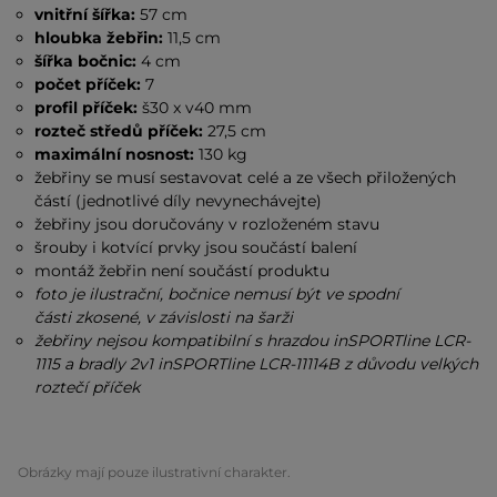
vnitřní šířka:
57 cm
hloubka žebřin:
11,5 cm
šířka bočnic:
4 cm
počet příček:
7
profil příček:
š30 x
v40 mm
rozteč středů příček:
27,5 cm
maximální nosnost:
130 kg
žebřiny se musí sestavovat celé a ze všech přiložených
částí (jednotlivé díly nevynechávejte)
žebřiny jsou doručovány v rozloženém stavu
šrouby i kotvící prvky jsou součástí balení
montáž žebřin není součástí produktu
foto je ilustrační, bočnice nemusí být ve spodní
části zkosené, v závislosti na šarži
žebřiny nejsou kompatibilní s hrazdou inSPORTline LCR-
1115 a bradly 2v1 inSPORTline LCR-11114B z důvodu velkých
roztečí příček
Obrázky mají pouze ilustrativní charakter.