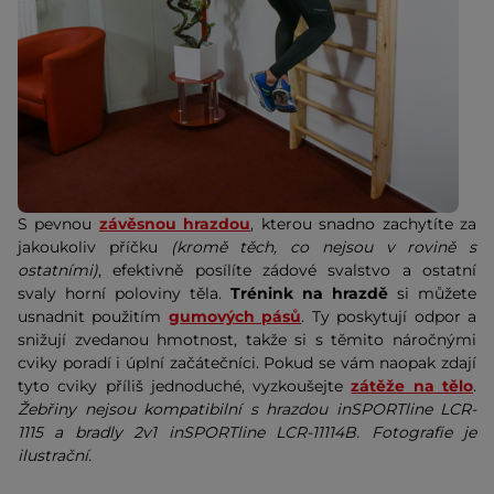
S pevnou
závěsnou hrazdou
, kterou snadno zachytíte za
jakoukoliv příčku
(kromě těch, co nejsou v rovině s
ostatními)
, efektivně posílíte zádové svalstvo a ostatní
svaly horní poloviny těla.
Trénink na hrazdě
si můžete
usnadnit použitím
gumových pásů
. Ty poskytují odpor a
snižují zvedanou hmotnost, takže si s těmito náročnými
cviky poradí i úplní začátečníci. Pokud se vám naopak zdají
tyto cviky příliš jednoduché, vyzkoušejte
zátěže na tělo
.
Žebřiny nejsou kompatibilní s hrazdou inSPORTline LCR-
1115 a bradly 2v1 inSPORTline LCR-11114B. Fotografie je
ilustrační.