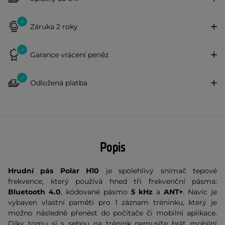
Záruka 2 roky
Garance vrácení peněz
Odložená platba
Popis
Hrudní pás Polar H10
je spolehlivý snímač tepové
frekvence, který používá hned tři frekvenční pásma:
Bluetooth 4.0
, kódované pásmo
5 kHz
a
ANT+
. Navíc je
vybaven vlastní pamětí pro 1 záznam tréninku, který je
možno následně přenést do počítače či mobilní aplikace.
Díky tomu si s sebou na trénink nemusíte brát mobilní