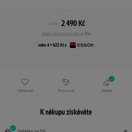
2 490 Kč
s DPH
Vaše věrnostní sleva
0%
nebo 4 × 622 Kč s
Oblíbené
Porovnat
Hlídat
K nákupu získáváte
Splátky za 0%