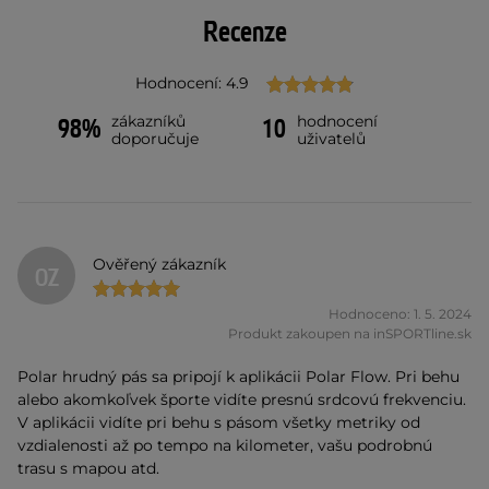
Recenze
Hodnocení: 4.9
zákazníků
hodnocení
98%
10
doporučuje
uživatelů
Ověřený zákazník
OZ
Hodnoceno: 1. 5. 2024
Produkt zakoupen na inSPORTline.sk
Polar hrudný pás sa pripojí k aplikácii Polar Flow. Pri behu
alebo akomkoľvek športe vidíte presnú srdcovú frekvenciu.
V aplikácii vidíte pri behu s pásom všetky metriky od
vzdialenosti až po tempo na kilometer, vašu podrobnú
trasu s mapou atd.