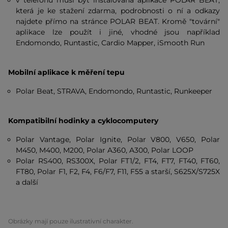
v telefonu musí být instalovaná aplikace POLAR BEAT,
která je ke stažení zdarma, podrobnosti o ní a odkazy
najdete přímo na stránce POLAR BEAT. Kromě "tovární"
aplikace lze použít i jiné, vhodné jsou například
Endomondo, Runtastic, Cardio Mapper, iSmooth Run
Mobilní aplikace k měření tepu
Polar Beat, STRAVA, Endomondo, Runtastic, Runkeeper
Kompatibilní hodinky a cyklocomputery
Polar Vantage, Polar Ignite, Polar V800, V650, Polar
M450, M400, M200, Polar A360, A300, Polar LOOP
Polar RS400, RS300X, Polar FT1/2, FT4, FT7, FT40, FT60,
FT80, Polar F1, F2, F4, F6/F7, F11, F55 a starší, S625X/S725X
a další
Obrázky mají pouze ilustrativní charakter.