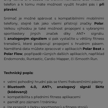
telefon a k tomu máte možnost využít hrudní pás i
při
plavání
.
Snímač je možné spárovat s kompatibilními mobilními
telefony, stejně tak jako všemi přístroji značky
Polar
.
Velkou výhodou je také možnost propojení s vybranými
sporttestery jiných značek díky ANT+ signálu.
S
analogovým signálem
si pak vystačíte u většiny fitness
trenažerů, které podporují propojení s hrudním pásem.
Naměřená data můžete zpracovat v aplikacích
Polar Beat
a
Polar Flow
, popřípadě různých dalších aplikacích, například
Endomondo, Runtastic, Cardio Mapper, či iSmooth Run.
Technický popis:
velmi pohodlný hrudní pás se třemi frekvenčními pásmy
Bluetooth 4.0, ANT+, analogový signál 5kHz
(kódovaný)
kompatibilita s předními fitness aplikacemi
paměť pro záznam 1 tréninku
lze propojit s řadou sporttesterů a fitness strojů