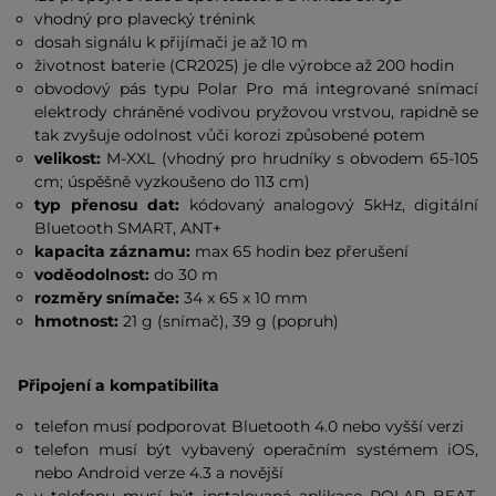
vhodný pro plavecký trénink
dosah signálu k přijímači je až 10 m
životnost baterie (CR2025) je dle výrobce až 200 hodin
obvodový pás typu Polar Pro má integrované snímací
elektrody chráněné vodivou pryžovou vrstvou, rapidně se
tak zvyšuje odolnost vůči korozi způsobené potem
velikost:
M-XXL (vhodný pro hrudníky s obvodem 65-105
cm; úspěšně vyzkoušeno do 113 cm)
typ přenosu dat:
kódovaný analogový 5kHz, digitální
Bluetooth SMART, ANT+
kapacita záznamu:
max 65 hodin bez přerušení
voděodolnost:
do 30 m
rozměry snímače:
34 x 65 x 10 mm
hmotnost:
21 g (snímač), 39 g (popruh)
Připojení a kompatibilita
telefon musí podporovat Bluetooth 4.0 nebo vyšší verzi
telefon musí být vybavený operačním systémem iOS,
nebo Android verze 4.3 a novější