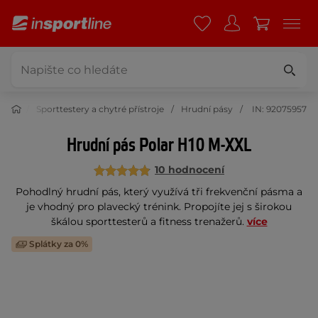
tness
Sporttestery a chytré přístroje
Hrudní pásy
IN: 92075957
Hrudní pás Polar H10 M-XXL
10 hodnocení
Pohodlný hrudní pás, který využívá tři frekvenční pásma a
je vhodný pro plavecký trénink. Propojíte jej s širokou
škálou sporttesterů a fitness trenažerů.
více
Splátky za 0%