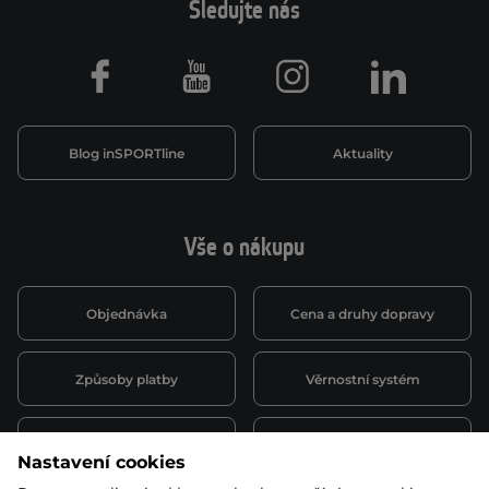
Sledujte nás
Facebook
Youtube
Instagram
LinkedIn
Blog inSPORTline
Aktuality
Vše o nákupu
Objednávka
Cena a druhy dopravy
Způsoby platby
Věrnostní systém
Montáž a servis
Reklamace a záruka
Nastavení cookies