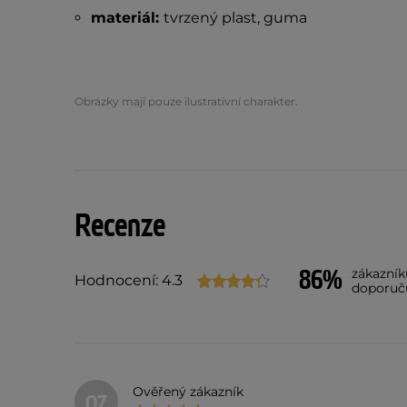
materiál:
tvrzený plast, guma
Obrázky mají pouze ilustrativní charakter.
Recenze
86%
zákazník
Hodnocení: 4.3
doporuč
Ověřený zákazník
OZ