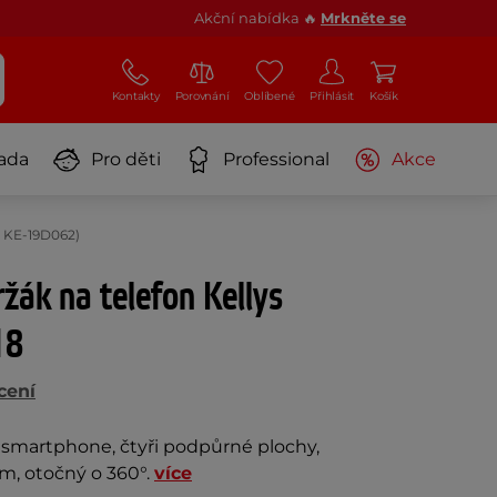
Akční nabídka 🔥
Mrkněte se
Kontakty
Porovnání
Oblíbené
Přihlásit
Košík
ada
Pro děti
Professional
Akce
: KE-19D062)
ržák na telefon Kellys
18
cení
smartphone, čtyři podpůrné plochy,
m, otočný o 360°.
více