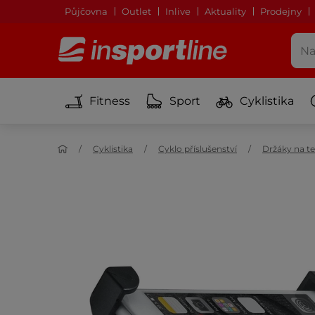
Půjčovna
Outlet
Inlive
Aktuality
Prodejny
Fitness
Sport
Cyklistika
Cyklistika
Cyklo příslušenství
Držáky na te