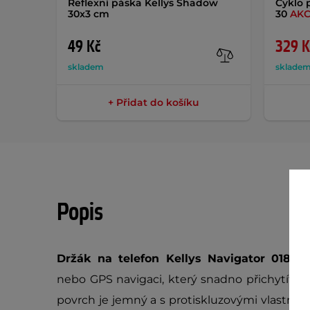
Reflexní páska Kellys Shadow
Cyklo 
30x3 cm
30
AK
49 Kč
329 K
skladem
sklade
+ Přidat do košíku
Popis
Držák na telefon Kellys Navigator 018
je
nebo GPS navigaci, který snadno přichytíte 
povrch je jemný a s protiskluzovými vlastnost