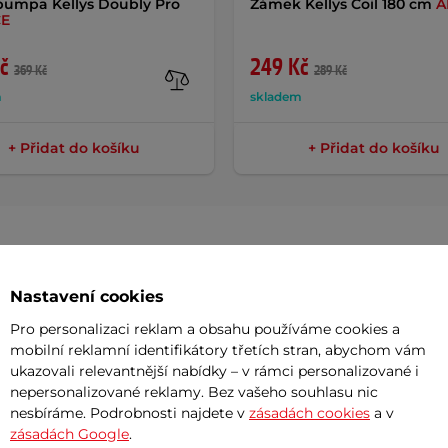
pumpa Kellys Doubly Pro
Zámek Kellys Coil 180 cm
A
CE
č
249 Kč
369 Kč
289 Kč
m
skladem
+ Přidat do košíku
+ Přidat do košíku
Param
Nastavení cookies
Pro personalizaci reklam a obsahu používáme cookies a
mobilní reklamní identifikátory třetích stran, abychom vám
ukazovali relevantnější nabídky – v rámci personalizované i
 univerzální doplněk pro smartphone
Materiál
nepersonalizované reklamy. Bez vašeho souhlasu nic
k řídítkům kola nebo koloběžky. Nosný
nesbíráme. Podrobnosti najdete v
zásadách cookies
a v
mi. Držák Kellys Navigator lze otáčet o
zásadách Google
.