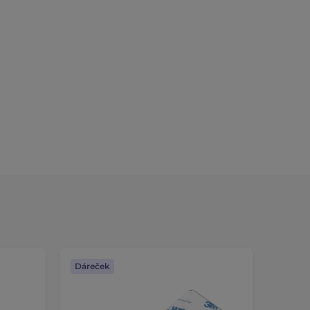
Dáreček
Dáreč