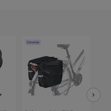
Dáreček
Dáreč
Následujíc