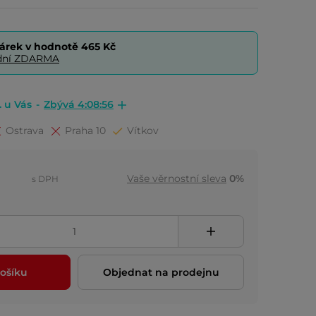
árek v hodnotě
465 Kč
0 dní ZDARMA
. u Vás
-
Zbývá 4:08:55
Ostrava
Praha 10
Vítkov
Vaše věrnostní sleva
0%
s DPH
ošíku
Objednat na prodejnu