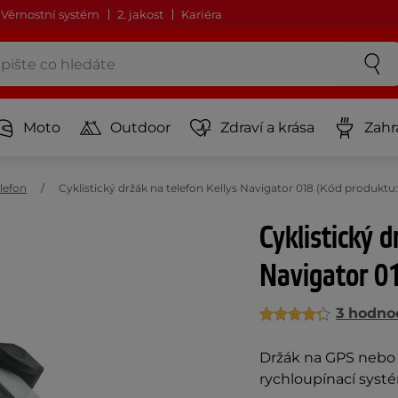
Věrnostní systém
2. jakost
Kariéra
Moto
Outdoor
Zdraví a krása
Zahr
lefon
Cyklistický držák na telefon Kellys Navigator 018 (Kód produktu
Cyklistický d
Navigator 0
3 hodno
Držák na GPS nebo 
rychloupínací systé