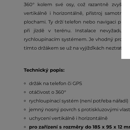
360° kolem své osy, což razantně zvyšuje 
vertikálně i horizontálně, přístroj samotn
plochami. Ty drží telefon nebo navigaci pev
při jízdě v terénu. Instalace nevyžaduje 
rychloupínacím systémem. Je vhodný pro zaří
tímto držákem se už na vyjížďkách neztratíte.
Technický popis:
držák na telefon či GPS
otáčivost o 360°
rychloupínací systém (není potřeba nářadí)
jemný nosný povrch s protiskluzovými vlas
uchycení vertikálně i horizontálně
pro zařízení s rozměry do 185 x 95 x 12 