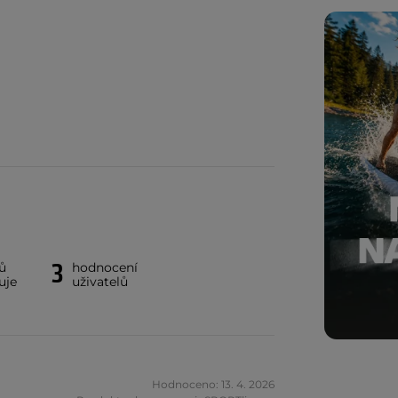
3
ů
hodnocení
uje
uživatelů
Hodnoceno: 13. 4. 2026