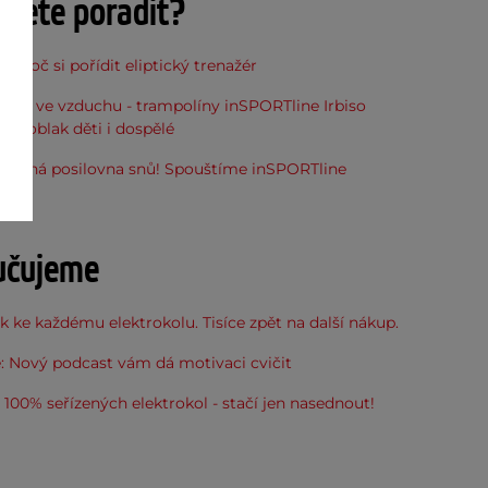
ujete poradit?
, proč si pořídit eliptický trenažér
óna ve vzduchu - trampolíny inSPORTline Irbiso
do oblak děti i dospělé
stupná posilovna snů! Spouštíme inSPORTline
u
učujeme
 ke každému elektrokolu. Tisíce zpět na další nákup.
: Nový podcast vám dá motivaci cvičit
100% seřízených elektrokol - stačí jen nasednout!