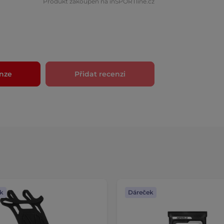
Produkt zakoupen na inSPORTline.cz
nze
Přidat recenzi
k
Dáreček