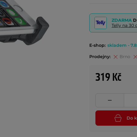
ZDARMA
D
Telly na 3
E-shop:
skladem - 7.8
Prodejny:
Brno
319 Kč
Do k