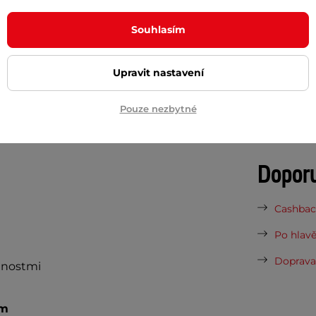
Potřeb
jeho variabilitu. Uchycení je možné
Souhlasím
ý je zachycen mezi čtyřmi podpůrnými
7 důvodů
ně na svém místě, nemusíte se bát ani
Nová sez
Upravit nastavení
nářadí, držák stačí pouze připevnit
vynesou 
zení s rozměry do 185 x 95 x 12 mm. S
Pouze nezbytné
Vaše do
půjčovn
Dopor
Cashback
Po hlavě
Doprava 
tnostmi
mm