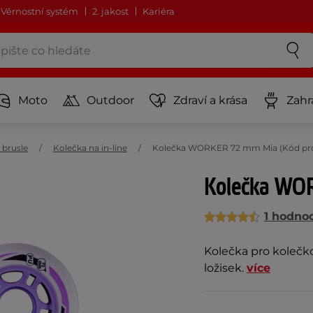
Věrnostní systém
2. jakost
Kariéra
Moto
Outdoor
Zdraví a krása
Zahr
 brusle
Kolečka na in-line
Kolečka WORKER 72 mm Mia (Kód pro
Kolečka WO
1 hodno
Kolečka pro kolečkov
ložisek.
více