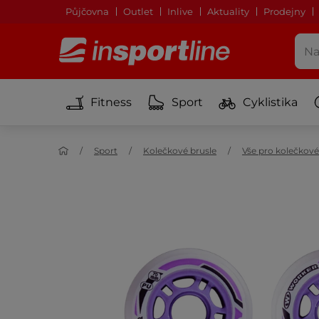
Půjčovna
Outlet
Inlive
Aktuality
Prodejny
Fitness
Sport
Cyklistika
Sport
Kolečkové brusle
Vše pro kolečkové