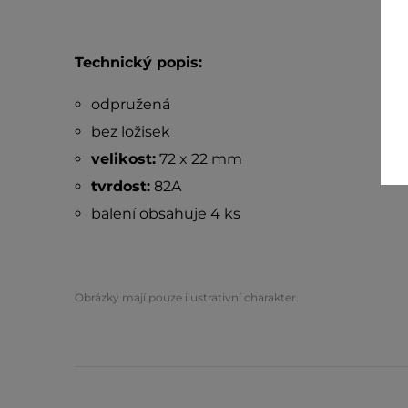
Technický popis:
odpružená
bez ložisek
velikost:
72 x 22 mm
tvrdost:
82A
balení obsahuje 4 ks
Obrázky mají pouze ilustrativní charakter.