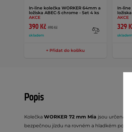
In-line kolečka WORKER 64mm a
In-li
ložiska ABEC-5 chrome - Set 4 ks
ložisk
AKCE
AKCE
390 Kč
329 K
490 Kč
skladem
sklade
+ Přidat do košíku
Popis
Kolečka
WORKER 72 mm Mia
jsou určena p
bezpečnou jízdu na rovném a hladkém povrc