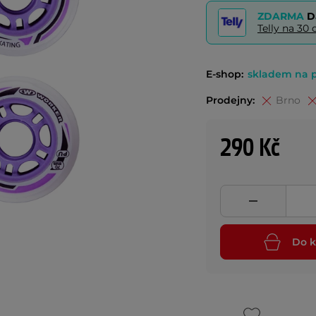
ZDARMA
D
Telly na 3
E-shop:
skladem na 
Prodejny:
Brno
290 Kč
Do k