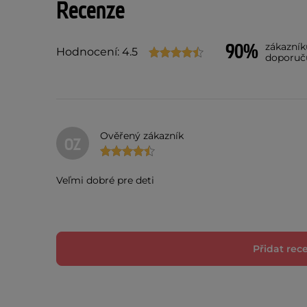
Recenze
90%
zákazník
Hodnocení: 4.5
doporuč
Ověřený zákazník
OZ
Veľmi dobré pre deti
Přidat rec