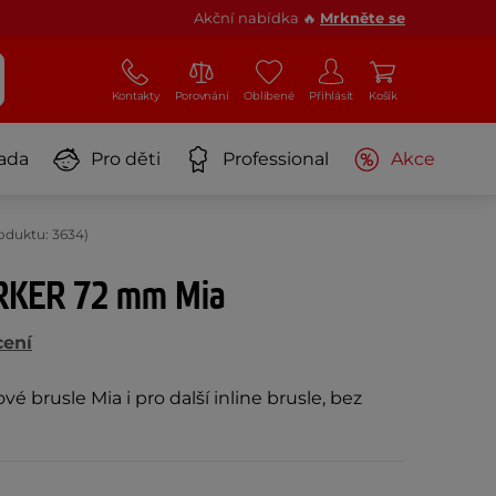
Akční nabídka 🔥
Mrkněte se
Kontakty
Porovnání
Oblíbené
Přihlásit
Košík
ada
Pro děti
Professional
Akce
duktu: 3634)
RKER 72 mm Mia
cení
é brusle Mia i pro další inline brusle, bez