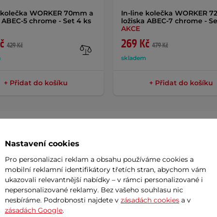
ne kolečka WORKER 70mm a
In-line kolečka WORKER 
a ABEC-5 chrome - Set 4 ks
ložiska ABEC-7 chrome - Se
AKCE
č
269 Kč
429 Kč
479 Kč
m
skladem
+ Přidat do košíku
+ Přidat do košíku
Nastavení cookies
Param
Pro personalizaci reklam a obsahu používáme cookies a
mobilní reklamní identifikátory třetích stran, abychom vám
ukazovali relevantnější nabídky – v rámci personalizované i
nepersonalizované reklamy. Bez vašeho souhlasu nic
ro kolečkové brusle pro pohodlnou a
Velikost ko
nesbíráme. Podrobnosti najdete v
zásadách cookies
a v
hu.
zásadách Google
.