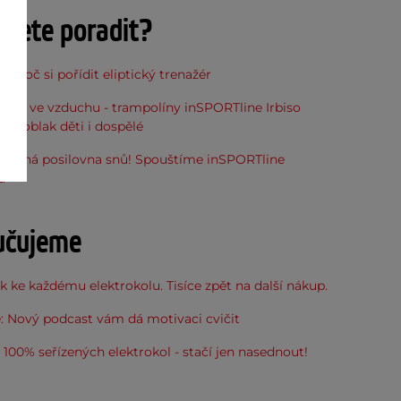
ujete poradit?
, proč si pořídit eliptický trenažér
óna ve vzduchu - trampolíny inSPORTline Irbiso
do oblak děti i dospělé
stupná posilovna snů! Spouštíme inSPORTline
u
učujeme
 ke každému elektrokolu. Tisíce zpět na další nákup.
: Nový podcast vám dá motivaci cvičit
100% seřízených elektrokol - stačí jen nasednout!