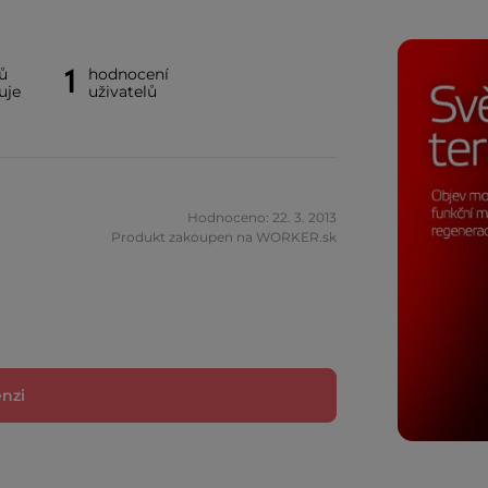
1
ů
hodnocení
uje
uživatelů
Hodnoceno: 22. 3. 2013
Produkt zakoupen na WORKER.sk
enzi