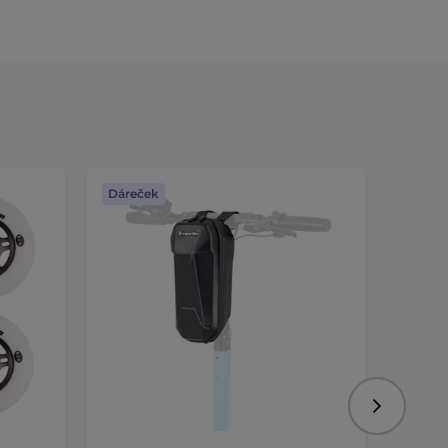
Dáreček
Dáreč
Následujíc