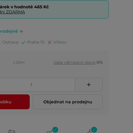
árek v hodnotě
465 Kč
0 dní ZDARMA
prodejně
Ostrava
Praha 10
Vítkov
Vaše věrnostní sleva
0%
s DPH
ošíku
Objednat na prodejnu