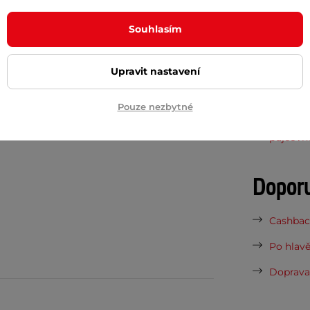
Potřeb
Souhlasím
7 důvodů
Upravit nastavení
Nová sez
vynesou 
Pouze nezbytné
Vaše do
půjčovn
Dopor
Cashback
Po hlavě
Doprava 