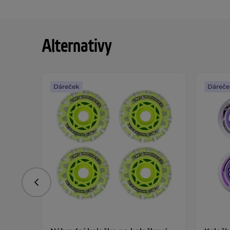
Alternativy
Dáreček
Dáreče
Předchozí