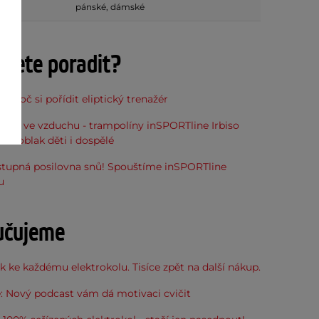
pánské, dámské
ujete poradit?
, proč si pořídit eliptický trenažér
óna ve vzduchu - trampolíny inSPORTline Irbiso
do oblak děti i dospělé
stupná posilovna snů! Spouštíme inSPORTline
u
učujeme
 ke každému elektrokolu. Tisíce zpět na další nákup.
: Nový podcast vám dá motivaci cvičit