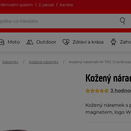
Věrnostní systém
2. jakost
Kariéra
Moto
Outdoor
Zdraví a krása
Zahr
Náramky
Kožené náramky
Kožený náramek W-TEC Cronkroad 
Kožený nára
3 hodno
Kožený náramek s p
magnetem, logo W