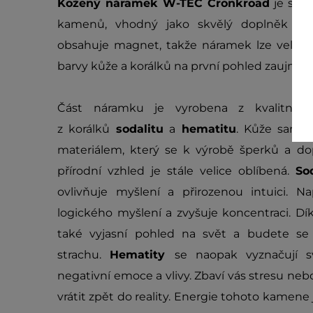
Kožený náramek W-TEC Cronkroad
je styl
kamenů, vhodný jako skvělý doplněk ke
obsahuje magnet, takže náramek lze velice j
barvy kůže a korálků na první pohled zaujmou 
Část náramku je vyrobena z kvalitní 
z korálků
sodalitu
a
hematitu
. Kůže samot
materiálem, který se k výrobě šperků a do
přírodní vzhled je stále velice oblíbená.
Sod
ovlivňuje myšlení a přirozenou intuici. Na
logického myšlení a zvyšuje koncentraci. Dí
také vyjasní pohled na svět a budete se
strachu.
Hematity
se naopak vyznačují s
negativní emoce a vlivy. Zbaví vás stresu neb
vrátit zpět do reality. Energie tohoto kamene j