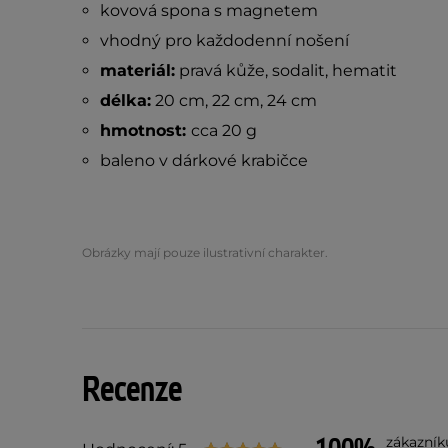
kovová spona s magnetem
vhodný pro každodenní nošení
materiál:
pravá kůže, sodalit, hematit
délka:
20 cm, 22 cm, 24 cm
hmotnost:
cca 20 g
baleno v dárkové krabičce
Obrázky mají pouze ilustrativní charakter.
Recenze
zákazník