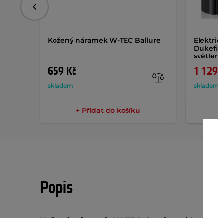
Předchozí
Kožený náramek W-TEC Ballure
Elektr
Dukefi
světl
659 Kč
1 129
skladem
sklade
+ Přidat do košíku
Popis