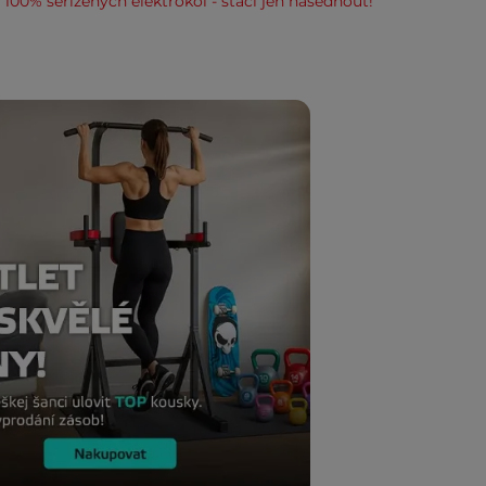
100% seřízených elektrokol - stačí jen nasednout!