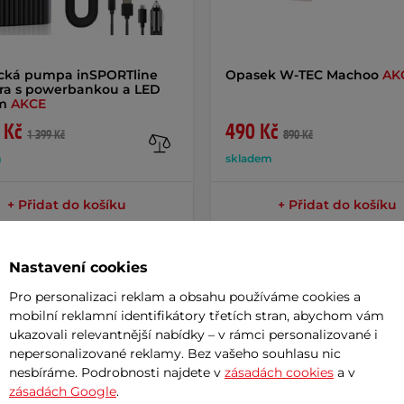
ická pumpa inSPORTline
Opasek W-TEC Machoo
AK
ra s powerbankou a LED
em
AKCE
 Kč
490 Kč
1 399 Kč
890 Kč
m
skladem
+ Přidat do košíku
+ Přidat do košíku
Nastavení cookies
Pro personalizaci reklam a obsahu používáme cookies a
mobilní reklamní identifikátory třetích stran, abychom vám
ukazovali relevantnější nabídky – v rámci personalizované i
Param
nepersonalizované reklamy. Bez vašeho souhlasu nic
nesbíráme. Podrobnosti najdete v
zásadách cookies
a v
zásadách Google
.