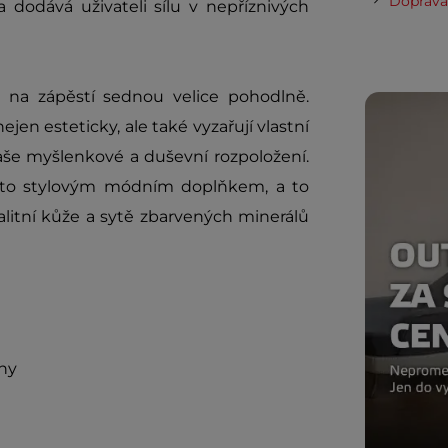
Doprava 
 dodává uživateli sílu v nepříznivých
na zápěstí sednou velice pohodlně.
en esteticky, ale také vyzařují vlastní
aše myšlenkové a duševní rozpoložení.
to stylovým módním doplňkem, a to
alitní kůže a sytě zbarvených minerálů
ny