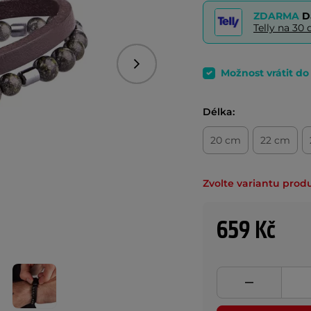
ZDARMA
D
Telly na 3
Následující
Možnost vrátit d
Délka:
20 cm
22 cm
Zvolte variantu prod
659 Kč