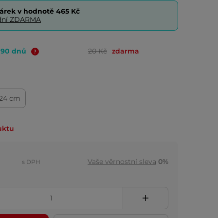
árek v hodnotě
465 Kč
0 dní ZDARMA
o 90 dnů
20 Kč
zdarma
24 cm
uktu
Vaše věrnostní sleva
0%
s DPH