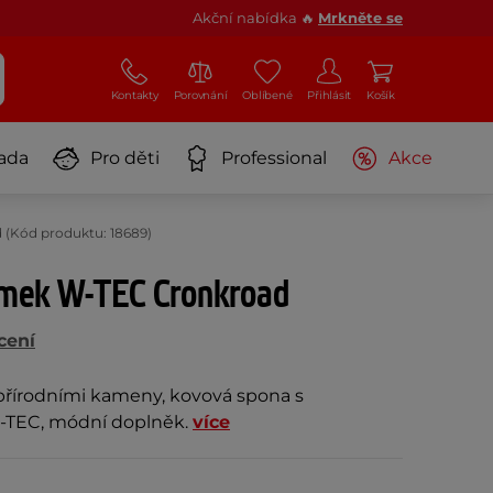
Akční nabídka 🔥
Mrkněte se
Kontakty
Porovnání
Oblíbené
Přihlásit
Košík
ada
Pro děti
Professional
Akce
(Kód produktu: 18689)
mek W-TEC Cronkroad
cení
řírodními kameny, kovová spona s
-TEC, módní doplněk.
více