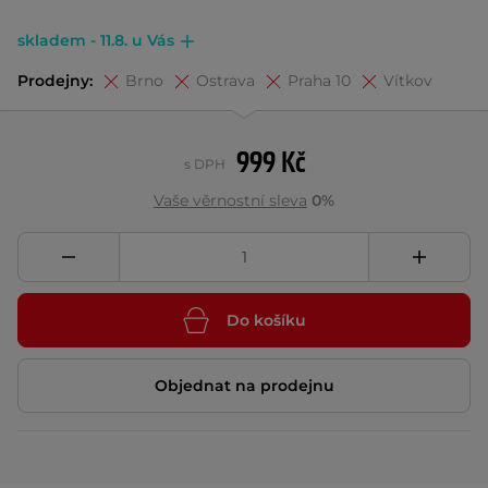
skladem - 11.8. u Vás
Prodejny:
Brno
Ostrava
Praha 10
Vítkov
999 Kč
s DPH
Vaše věrnostní sleva
0%
Do košíku
Objednat na prodejnu