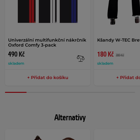
Univerzální multifunkční nákrčník
Kšandy W-TEC Bre
Oxford Comfy 3-pack
490 Kč
180 Kč
380 Kč
skladem
skladem
+ Přidat do košíku
+ Přidat d
Alternativy