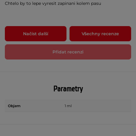
Chtelo by to lepe vyresit zapinani kolem pasu
Načíst další
Všechny recenze
Přidat recenzi
Parametry
Objem
1 ml