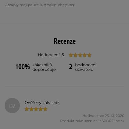
Obrázky mají pouze ilustrativní charakter.
Recenze
Hodnocení: 5
zákazníků
hodnocení
100%
2
doporučuje
uživatelů
Ověřený zákazník
OZ
Hodnoceno: 23. 10. 2020
Produkt zakoupen na inSPORTline.cz