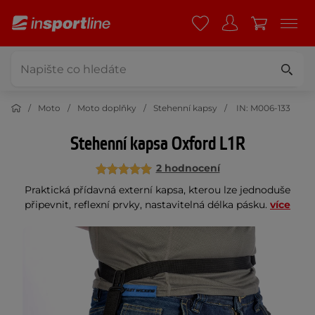
Moto
Moto doplňky
Stehenní kapsy
IN: M006-133
Stehenní kapsa Oxford L1R
2 hodnocení
Praktická přídavná externí kapsa, kterou lze jednoduše
připevnit, reflexní prvky, nastavitelná délka pásku.
více