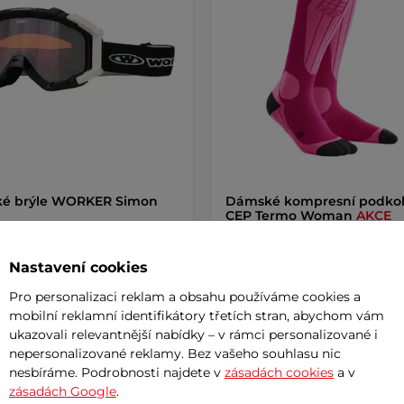
ké brýle WORKER Simon
Dámské kompresní podko
CEP Termo Woman
AKCE
č
689 Kč
850 Kč
1 250 Kč
Nastavení cookies
m
skladem
Pro personalizaci reklam a obsahu používáme cookies a
mobilní reklamní identifikátory třetích stran, abychom vám
+ Přidat do košíku
+ Přidat do košíku
ukazovali relevantnější nabídky – v rámci personalizované i
nepersonalizované reklamy. Bez vašeho souhlasu nic
nesbíráme. Podrobnosti najdete v
zásadách cookies
a v
zásadách Google
.