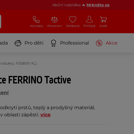
Akční nabídka 🔥
Mrkněte se
Kontakty
Porovnání
Oblíbené
Přihlásit
Košík
ada
Pro děti
Professional
Akce
roduktu: F55800-XL)
ice FERRINO Tactive
cení
odkrytí prstů, teplý a prodyšný materiál,
v oblasti zápěstí.
více