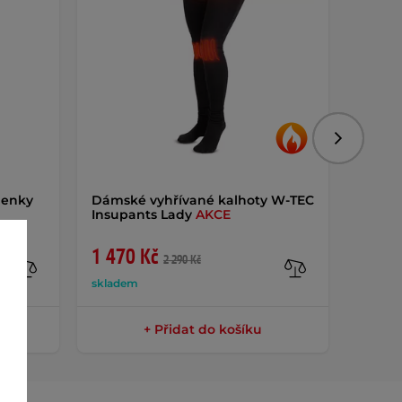
Následujíc
lenky
Dámské vyhřívané kalhoty W-TEC
Pánsk
Insupants Lady
AKCE
Insul
1 470 Kč
2 29
2 290 Kč
skladem
sklade
+ Přidat do košíku