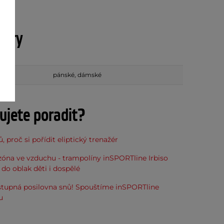
etry
pánské, dámské
ujete poradit?
, proč si pořídit eliptický trenažér
óna ve vzduchu - trampolíny inSPORTline Irbiso
do oblak děti i dospělé
stupná posilovna snů! Spouštíme inSPORTline
u