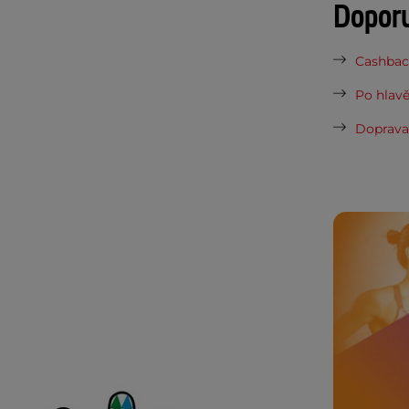
Dopor
Cashback
Po hlavě
Doprava 