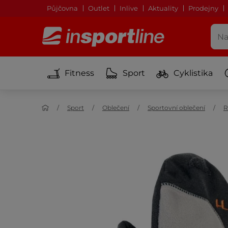
Půjčovna
Outlet
Inlive
Aktuality
Prodejny
Fitness
Sport
Cyklistika
Sport
Oblečení
Sportovní oblečení
R