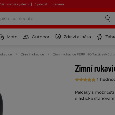
Věrnostní systém
2. jakost
Kariéra
Moto
Outdoor
Zdraví a krása
Zahr
ukavice
Zimní rukavice
Zimní rukavice FERRINO Tactive (Kód p
Zimní rukav
1 hodno
Palčáky s možností 
elastické stahování 