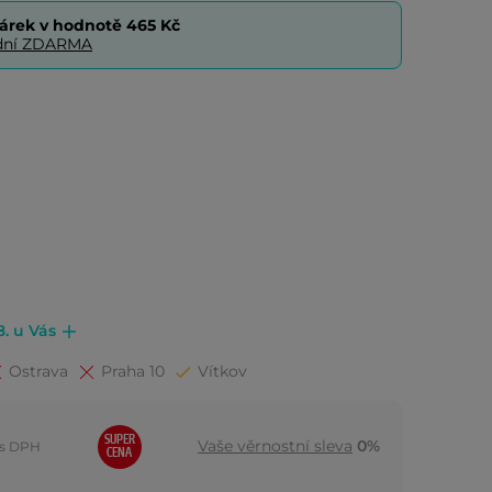
árek v hodnotě
465 Kč
0 dní ZDARMA
8. u Vás
Ostrava
Praha 10
Vítkov
SUPER
Vaše věrnostní sleva
0%
s DPH
CENA