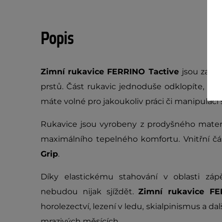
Popis
Zimní rukavice FERRINO Tactive
jsou zají
prstů. Část rukavic jednoduše odklopíte, př
máte volné pro jakoukoliv práci či manipulaci
Rukavice jsou vyrobeny z prodyšného materi
maximálního tepelného komfortu. Vnitřní čá
Grip
.
Díky elastickému stahování v oblasti zá
nebudou nijak sjíždět.
Zimní rukavice F
horolezectví, lezení v ledu, skialpinismus a dal
mrazivých měsících.