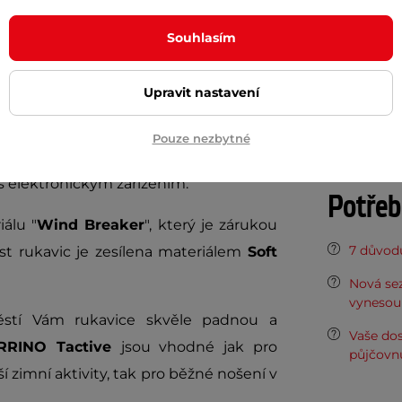
Souhlasím
Param
Upravit nastavení
mavě řešené palčáky s možností odkrytí
Určení
Pouze nezbytné
ipnete suchým zipem k zápěstí a prsty
 s elektronickým zařízením.
Potřeb
álu "
Wind Breaker
", který je zárukou
7 důvodů
st rukavic je zesílena materiálem
Soft
Nová sez
vynesou 
pěstí Vám rukavice skvěle padnou a
Vaše do
ERRINO Tactive
jsou vhodné jak pro
půjčovn
ší zimní aktivity, tak pro běžné nošení v