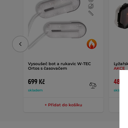
Předchozí
Vysoušeč bot a rukavic W-TEC
Lyžařs
Ortos s časovačem
AKCE
699 Kč
480 K
skladem
sklade
+ Přidat do košíku