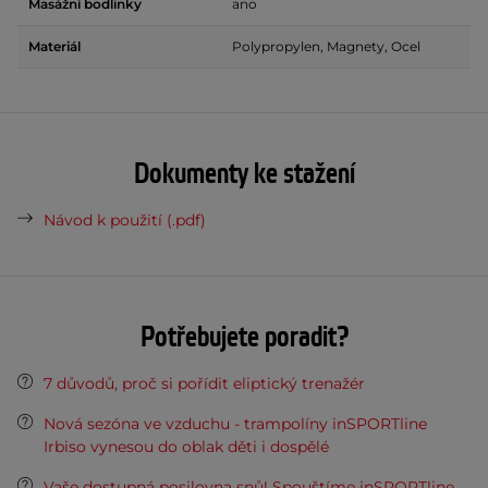
Masážní bodlinky
ano
Materiál
Polypropylen, Magnety, Ocel
Dokumenty ke stažení
Návod k použití (.pdf)
Potřebujete poradit?
7 důvodů, proč si pořídit eliptický trenažér
Nová sezóna ve vzduchu - trampolíny inSPORTline
Irbiso vynesou do oblak děti i dospělé
Vaše dostupná posilovna snů! Spouštíme inSPORTline