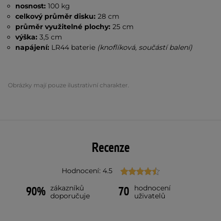
nosnost:
100 kg
celkový průměr disku:
28 cm
průměr využitelné plochy:
25 cm
výška:
3,5 cm
napájení:
LR44 baterie
(knoflíková, součástí balení)
Obrázky mají pouze ilustrativní charakter.
Recenze
Hodnocení: 4.5
zákazníků
hodnocení
90%
70
doporučuje
uživatelů