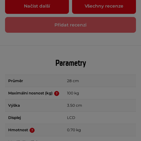
Načíst další
Všechny recenze
Přidat recenzi
Parametry
Průměr
28 cm
Maximální nosnost (kg)
100 kg
Výška
3.50 cm
Displej
LCD
Hmotnost
0.70 kg