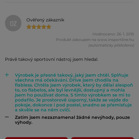
Ověřený zákazník
OZ
Hodnoceno: 26. 1. 2015
Produkt zakoupen na www.insportline.hu
(automaticky přeloženo)
Právě takový sportovní nástroj jsem hledal.
Výrobek je přesně takový, jaký jsem chtěl. Splňuje
všechna má očekávání. Dříve jsem chodila na
flabless. Chtěla jsem výrobek, který by dělal alespoň
to, co flabelos, ale byl levnější, dostupný a mohla
jsem ho používat doma. S tímto výrobkem se mi to
podařilo. Je prostorově úsporný, takže se vejde do
pokoje, dokonce i pod postel, snadno se přemisťuje
a skvěle se na něm cvičí.
Zatím jsem nezaznamenal žádné nevýhody, pouze
výhody.