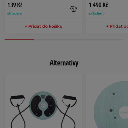
139 Kč
1 490 Kč
skladem
skladem
+ Přidat do košíku
+ Přidat d
Alternativy