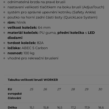
odnímatelná brzda na pravé brusli
nastavení velikosti tlačítkem na boku bruslí (AdjusTouch)
systém pro správné upevnění kotníku (Safety Ankle)
poutko na horní zadní části boty (QuickLace System)
rám:
hliník
velikost koleček:
64 mm
materiál koleček:
PU guma,
přední kolečka
s
LED
diodami
tvrdost koleček:
82A
ložiska:
ABEC 5 Carbon
nosnost:
100 kg
vhodné pro rekreační bruslení
Tabulka velikostí bruslí WORKER
EU
25
26
27
28
29
30
evropské
číslování
Délka
15,1
15,8
16,5
17,2
17,9
18,6