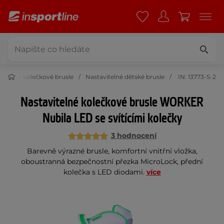
Dětské kolečkové brusle
Nastavitelné dětské brusle
IN: 13773-S-2
Nastavitelné kolečkové brusle WORKER
Nubila LED se svítícími kolečky
3 hodnocení
Barevně výrazné brusle, komfortní vnitřní vložka,
oboustranná bezpečnostní přezka MicroLock, přední
kolečka s LED diodami.
více