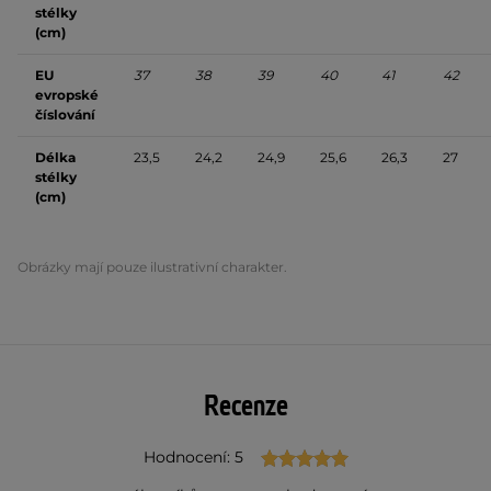
stélky
(cm)
EU
37
38
39
40
41
42
evropské
číslování
Délka
23,5
24,2
24,9
25,6
26,3
27
stélky
(cm)
Obrázky mají pouze ilustrativní charakter.
Recenze
Hodnocení: 5