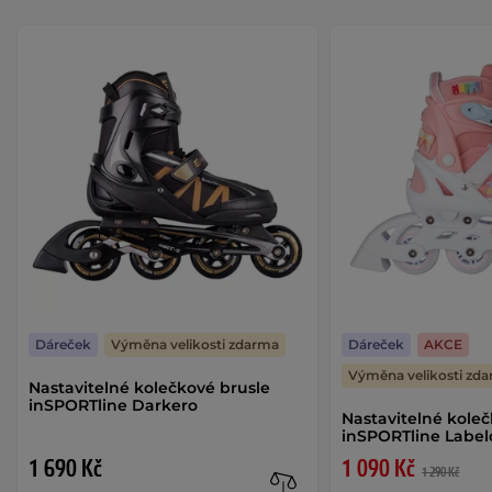
Dáreček
Výměna velikosti zdarma
Dáreček
AKCE
Výměna velikosti zd
Nastavitelné kolečkové brusle
inSPORTline Darkero
Nastavitelné koleč
inSPORTline Labe
1 690 Kč
1 090 Kč
1 290 Kč