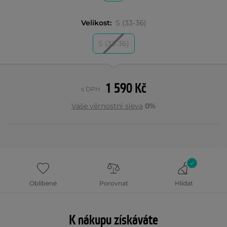
Velikost:
S (33-36)
S (33-36)
1 590 Kč
s DPH
Vaše věrnostní sleva
0%
Oblíbené
Porovnat
Hlídat
K nákupu získáváte