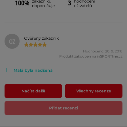
zákazníků
hodnocení
100%
3
doporučuje
uživatelů
Ověřený zákazník
OZ
Hodnoceno: 20. 9. 2018
Produkt zakoupen na inSPORTline.cz
Malá byla nadšená
Načíst další
Všechny recenze
Přidat recenzi