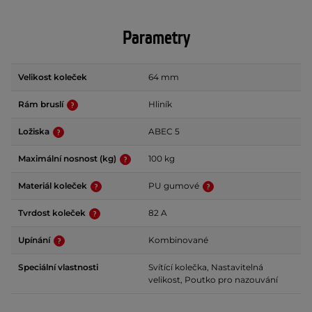
Parametry
Velikost koleček
64 mm
Rám bruslí
Hliník
Ložiska
ABEC 5
Maximální nosnost (kg)
100 kg
Materiál koleček
PU gumové
Tvrdost koleček
82 A
Upínání
Kombinované
Speciální vlastnosti
Svítící kolečka, Nastavitelná
velikost, Poutko pro nazouvání