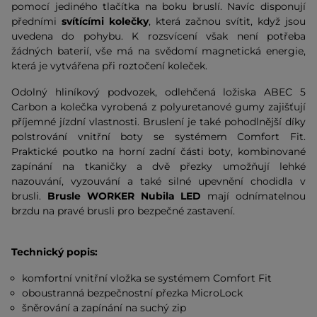
pomocí jediného tlačítka na boku bruslí. Navíc disponují
předními
svítícími kolečky
, která začnou svítit, když jsou
uvedena do pohybu. K rozsvícení však není potřeba
žádných baterií, vše má na svědomí magnetická energie,
která je vytvářena při roztočení koleček.
Odolný hliníkový podvozek, odlehčená ložiska ABEC 5
Carbon a kolečka vyrobená z polyuretanové gumy zajišťují
příjemné jízdní vlastnosti. Bruslení je také pohodlnější díky
polstrování vnitřní boty se systémem Comfort Fit.
Praktické poutko na horní zadní části boty, kombinované
zapínání na tkaničky a dvě přezky umožňují lehké
nazouvání, vyzouvání a také silné upevnění chodidla v
brusli.
Brusle WORKER Nubila
LED
mají odnímatelnou
brzdu na pravé brusli pro bezpečné zastavení.
Technický popis:
komfortní vnitřní vložka se systémem Comfort Fit
oboustranná bezpečnostní přezka MicroLock
šněrování a zapínání na suchý zip