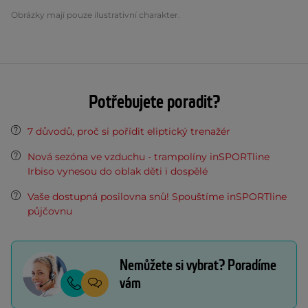
Obrázky mají pouze ilustrativní charakter.
Potřebujete poradit?
7 důvodů, proč si pořídit eliptický trenažér
Nová sezóna ve vzduchu - trampolíny inSPORTline
Irbiso vynesou do oblak děti i dospělé
Vaše dostupná posilovna snů! Spouštíme inSPORTline
půjčovnu
Nemůžete si vybrat? Poradíme
vám