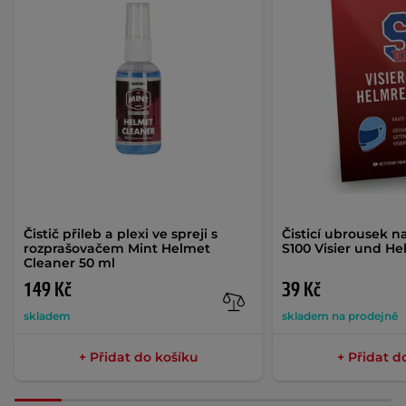
Čistič přileb a plexi ve spreji s
Čisticí ubrousek na
rozprašovačem Mint Helmet
S100 Visier und H
Cleaner 50 ml
149 Kč
39 Kč
skladem
skladem na prodejně
+ Přidat do košíku
+ Přidat d