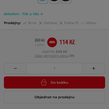
skladem - 11.8. u Vás
Prodejny:
Brno
Ostrava
Praha 10
Vítkov
359 Kč
114 Kč
-68%
s DPH
ušetříte
245 Kč
Vaše věrnostní sleva
0%
Do košíku
Objednat na prodejnu