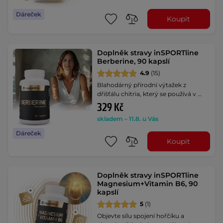
Dáreček
Koupit
Doplněk stravy inSPORTline
Berberine, 90 kapslí
4.9
(15)
Blahodárný přírodní výtažek z
dřišťálu chitria, který se používá v …
329 Kč
skladem – 11.8. u Vás
Dáreček
Koupit
Doplněk stravy inSPORTline
Magnesium+Vitamin B6, 90
kapslí
5
(1)
Objevte sílu spojení hořčíku a