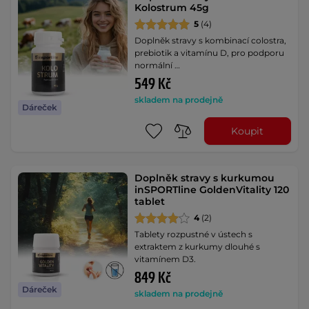
Kolostrum 45g
5
(4)
Doplněk stravy s kombinací colostra,
prebiotik a vitamínu D, pro podporu
normální …
549 Kč
skladem na prodejně
Dáreček
Koupit
Doplněk stravy s kurkumou
inSPORTline GoldenVitality 120
tablet
4
(2)
Tablety rozpustné v ústech s
extraktem z kurkumy dlouhé s
vitamínem D3.
849 Kč
Dáreček
skladem na prodejně