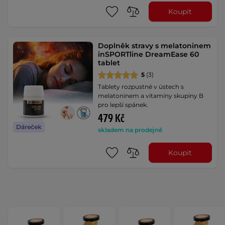
Koupit
Doplněk stravy s melatoninem
inSPORTline DreamEase 60
tablet
5
(3)
Tablety rozpustné v ústech s
melatoninem a vitamíny skupiny B
pro lepší spánek.
479 Kč
Dáreček
skladem na prodejně
Koupit