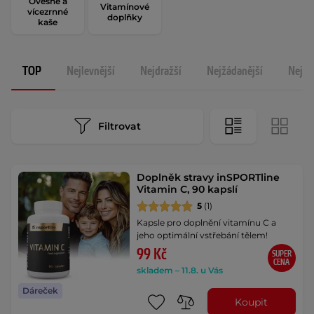
Ovesné a
Vitamínové
vícezrnné
doplňky
kaše
TOP
Nejlevnější
Nejdražší
Nejžádanější
Nejno
Filtrovat
Doplněk stravy inSPORTline
Vitamin C, 90 kapslí
5
(1)
Kapsle pro doplnění vitamínu C a
jeho optimální vstřebání tělem!
99 Kč
SUPER
CENA
skladem – 11.8. u Vás
Dáreček
Koupit