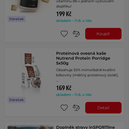
vitamínu B6 v jednom výživovém
doplňku!
199 Kč
Dáreček
skladem – 11.8. u Vás
Koupit
Proteinová ovesná kaše
Nutrend Protein Porridge
5x50g
Obsahuje 30% mimořádně kvalitní
bílkoviny (mléčný proteinový izolát),
…
169 Kč
skladem – 11.8. u Vás
Dáreček
Detail
Doplněk stravy inSPORTline