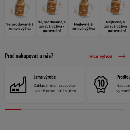
Nejprodávanější
Nejlevnější
Nejprodávanější
Nejlevnější
zdravá výživa -
zdravá výživa
zdravá výživa
zdravá výživa
porovnání
- porovnání
Proč nakupovat u nás?
Více výhod
Jsme výrobci
Prodlou
Zakládáme si na vysoké
Nadstan
kvalitě produktů i služeb.
vybrané