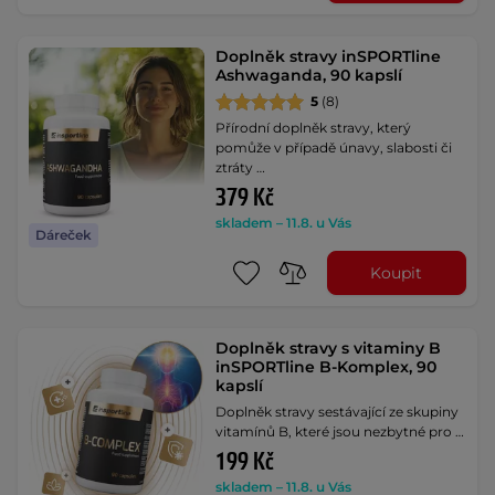
Doplněk stravy inSPORTline
Ashwaganda, 90 kapslí
5
(8)
Přírodní doplněk stravy, který
pomůže v případě únavy, slabosti či
ztráty …
379 Kč
skladem – 11.8. u Vás
Dáreček
Koupit
Doplněk stravy s vitaminy B
inSPORTline B-Komplex, 90
kapslí
Doplněk stravy sestávající ze skupiny
vitamínů B, které jsou nezbytné pro …
199 Kč
skladem – 11.8. u Vás