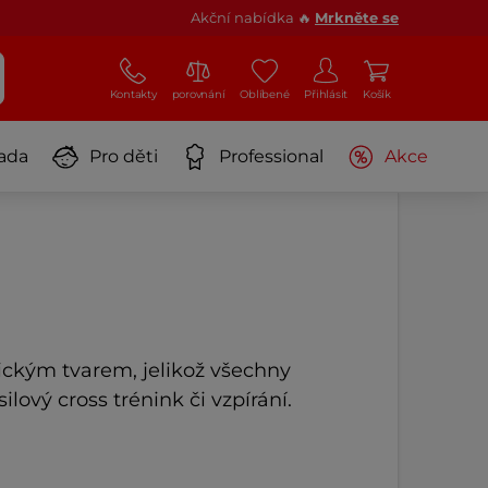
Akční nabídka 🔥
Mrkněte se
Kontakty
porovnání
Oblíbené
Přihlásit
Košík
ada
Pro děti
Professional
Akce
ckým tvarem, jelikož všechny
lový cross trénink či vzpírání.