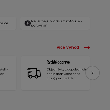
Nejlevnější workout kotouče -
touče
porovnání
Více výhod
Rychlá doprava
teli v
Objednávky z dopoledních
celé
hodin dodáváme hned
Následujíc
druhý pracovní den.