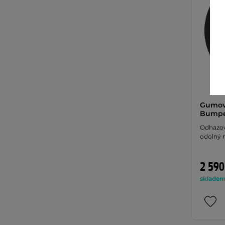
Gumov
Bumper
Odhazov
odolný m
2 590
skladem