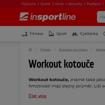
Půjčovna
Outlet
Inlive
Aktuality
Prodejny
Fitness
Sport
Cyklistika
Fitness
Pomůcky na cvičení
Worko
Workout kotouče
Workout kotouče,
známé také jako
hmotnosti mají stejný průměr. Liší s
Číst více