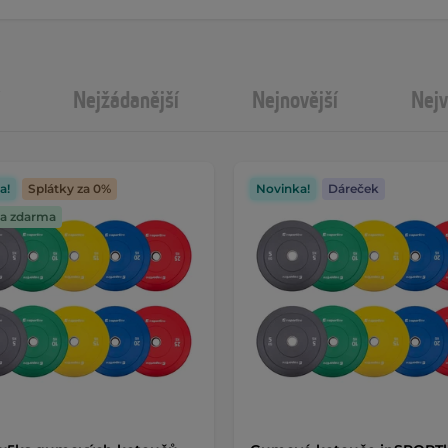
Nejžádanější
Nejnovější
Nejv
a!
Splátky za 0%
Novinka!
Dáreček
a zdarma