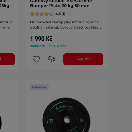
ine
Gumový kotouč inSPORTline
25kg
Bumper Plate 20 kg 50 mm
4.5
(1)
gumou a
Odhazovací olympijský kotouč, vysoce
0 mm.
odolný materiál, kovový střed, odrážecí …
1 990 Kč
skladem – 11.8. u Vás
l
Koupit
Dáreček