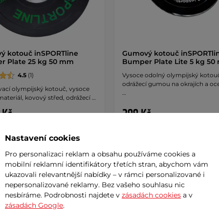
ý kotouč inSPORTline
Gumový kotouč inSPORTli
r Plate 25 kg 50 mm
Bumper Plate Lite 5 kg 5
4.5
(1)
Vysoce odolný olympijský kotou
odrážecí gumou na okrajích a o
ací olympijský kotouč, vysoce
…
ateriál, kovový střed, odrážecí …
 Kč
299 Kč
– 11.8. u Vás
skladem – 11.8. u Vás
Nastavení cookies
Koupit
Koupi
Pro personalizaci reklam a obsahu používáme cookies a
mobilní reklamní identifikátory třetích stran, abychom vám
ukazovali relevantnější nabídky – v rámci personalizované i
nepersonalizované reklamy. Bez vašeho souhlasu nic
y za 0%
Dáreček
Dáreček
nesbíráme. Podrobnosti najdete v
zásadách cookies
a v
zásadách Google
.