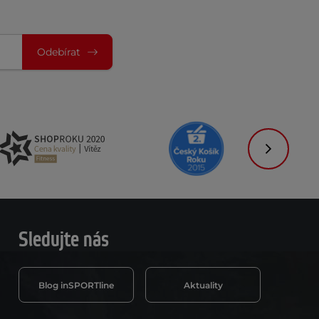
Odebírat
Následujíc
Sledujte nás
Blog inSPORTline
Aktuality