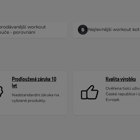
prodávanější workout
Nejlevnější workout ko
ouče - porovnání
Prodloužená záruka 10
Kvalita výrobku
let
Ověřena tisíci uživa
České republice i 
Nadstandardní záruka na
Evropě.
vybrané produkty.