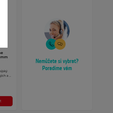
ne
0 mm
Nemůžete si vybrat?
Poradíme vám
ijský
jích a …
t