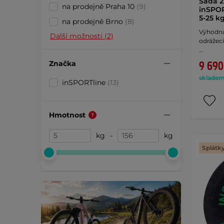
Sada 
na prodejně Praha 10
(9)
inSPOR
5-25 
na prodejně Brno
(8)
Výhodná
Další možnosti (2)
odrážec
…
Značka
9 690
skladem 
inSPORTline
(13)
Hmotnost
kg
-
kg
Splátk