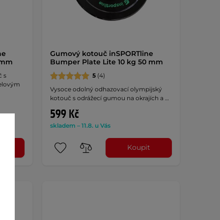
ne
Gumový kotouč inSPORTline
0 mm
Bumper Plate Lite 10 kg 50 mm
č s
5
(4)
celovým
Vysoce odolný odhazovací olympijský
kotouč s odrážecí gumou na okrajích a …
599 Kč
skladem – 11.8. u Vás
t
Koupit