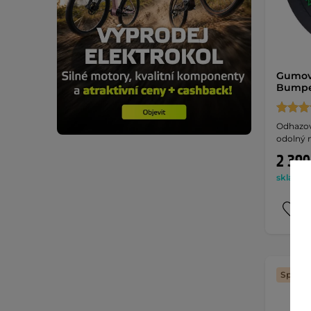
Gumov
Bumpe
Odhazov
odolný m
2 390
skladem 
Splátk