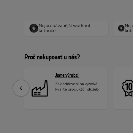
Nejprodávanější workout
Nej
kotouče
kot
Proč nakupovat u nás?
Jsme výrobci
Zakládáme si na vysoké
kvalitě produktů i služeb.
Předchozí