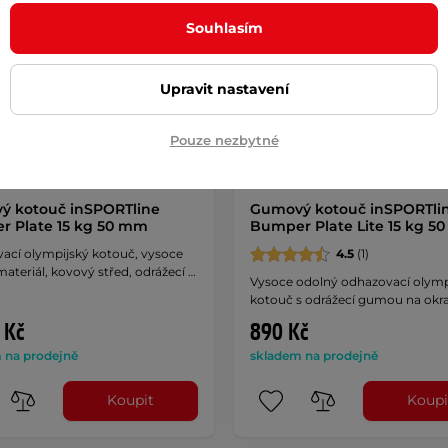
Souhlasím
Upravit nastavení
Pouze nezbytné
ý kotouč inSPORTline
Gumový kotouč inSPORTli
 Plate 15 kg 50 mm
Bumper Plate Lite 15 kg 5
ací olympijský kotouč, vysoce
4.5
(1)
ateriál, kovový střed, odrážecí …
Vysoce odolný odhazovací olymp
kotouč s odrážecí gumou na okra
 Kč
890 Kč
 na prodejně
skladem na prodejně
Koupit
Koupi