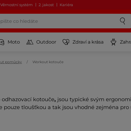
Věrnostní systém
2. jakost
Kariéra
Moto
Outdoor
Zdraví a krása
Zahr
ut pomůcky
Workout kotouče
 odhazovací kotouče
,
jsou typické svým ergonomi
e pouze tloušťkou a tak jsou vhodné zejména pro si