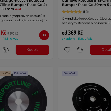
2x5ks gumových kotoučů
Gumové kotouče inSPORTl
Tline Bumper Plate Go 2x
Bumper Plate Go 50mm 5-
kg 50 mm
AKCE
5
(1)
 sada olympijských kotoučů s
Olympijské kotouče s odrážecí 
í gumou na okrajích a ocelovým
ocelovým středem o průměru 5
 Kč
od 369 Kč
9 990 Kč
-3%
– 11.8. u Vás
skladem – 11.8. u Vás
Koupit
Detai
y za 0%
Dáreček
Dáreček