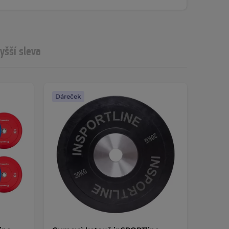
yšší sleva
Dáreček