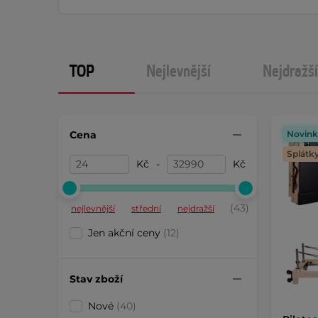
TOP
Nejlevnější
Nejdražší
Cena
Novink
Splátk
Kč
-
Kč
(43)
nejlevnější
střední
nejdražší
Jen akční ceny
(12)
Stav zboží
Nové
(40)