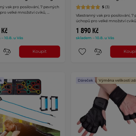
ný vak pro posilování, 7 pevných
5
(3)
pro velké množství cviků, …
Všestranný vak pro posilování, 7
úchopů pro velké množství cviků
 Kč
1 890 Kč
– 10.8. u Vás
skladem – 10.8. u Vás
Koupit
Koupi
k
Dáreček
Výměna velikosti z