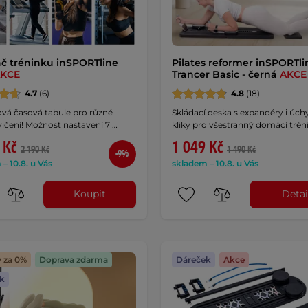
č tréninku inSPORTline
Pilates reformer inSPORTli
KCE
Trancer Basic - černá
AKCE
4.7
(6)
4.8
(18)
ová časová tabule pro různé
Skládací deska s expandéry i úch
ičení! Možnost nastavení 7 …
kliky pro všestranný domácí trén
 Kč
1 049 Kč
2 190 Kč
1 490 Kč
-9%
– 10.8. u Vás
skladem – 10.8. u Vás
Koupit
Detai
y za 0%
Doprava zdarma
Dáreček
Akce
k