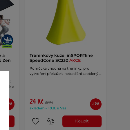
y a
Tréninkový kužel inSPORTline
p Zen
SpeedCone SC230
AKCE
Pomůcka vhodná na tréninky, pro
vytvoření překážek, netradiční zaoblený …
vičení,
 plank a
24 Kč
29 Kč
-34%
-17%
skladem – 10.8. u Vás
t
Koupit