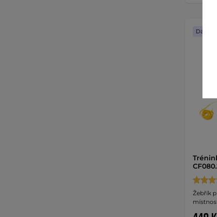
Dáreče
Trénin
CF080.
Žebřík p
místnost