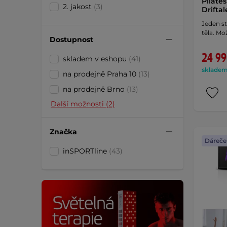
Pilate
2. jakost
(3)
Drifta
Jeden st
těla. Mo
Dostupnost
24 99
skladem v eshopu
(41)
skladem 
na prodejně Praha 10
(13)
na prodejně Brno
(13)
Další možnosti (2)
Značka
Dáreče
inSPORTline
(43)