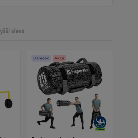
yšší sleva
Dáreček
Akce