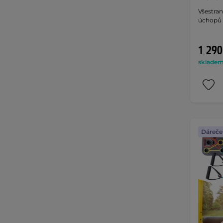
Všestran
úchopů 
1 290
skladem 
Dáreče