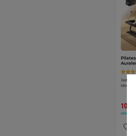
Pilate
Aurale
Jeden st
těla. Du
10 99
skladem 