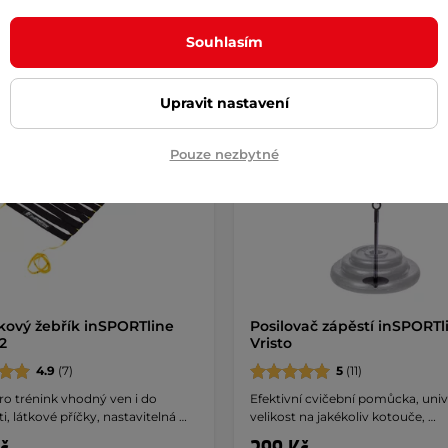
Souhlasím
k
Dáreček
Upravit nastavení
Pouze nezbytné
kový žebřík inSPORTline
Posilovač zápěstí inSPORTl
2
Vristo
4.9
(7)
5
(11)
ro trénink vhodný ven i do
Efektivní cvičební pomůcka, univ
i, látkové příčky, nastavitelná …
velikost na jakékoliv kotouče, …