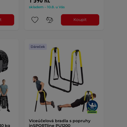
1 590 Kč
skladem – 10.8. u Vás
t
Koupit
Dáreček
Víceúčelová bradla s popruhy
30 kg
inSPORTline PU1200