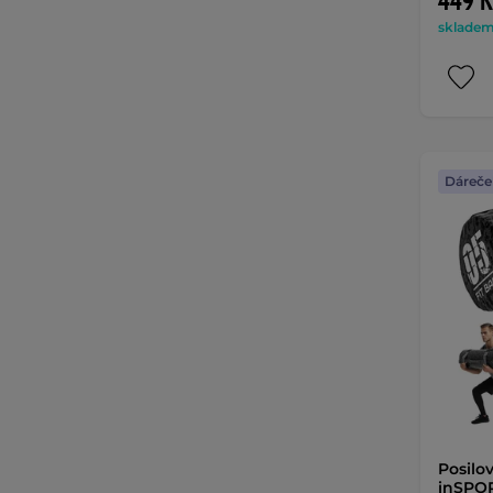
449 K
skladem 
Dáreče
Posilo
inSPOR