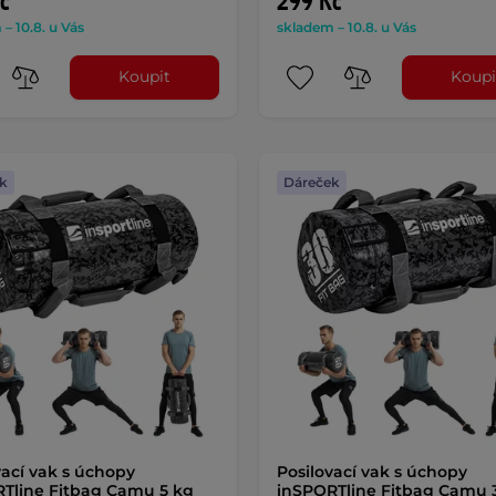
č
299 Kč
– 10.8. u Vás
skladem – 10.8. u Vás
Koupit
Koupi
k
Dáreček
vací vak s úchopy
Posilovací vak s úchopy
Tline Fitbag Camu 5 kg
inSPORTline Fitbag Camu 