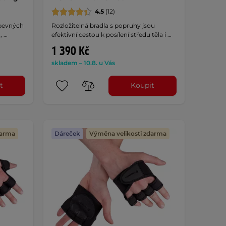
4.5
(12)
 pevných
Rozložitelná bradla s popruhy jsou
, …
efektivní cestou k posílení středu těla i …
1 390 Kč
skladem – 10.8. u Vás
t
Koupit
darma
Dáreček
Výměna velikosti zdarma