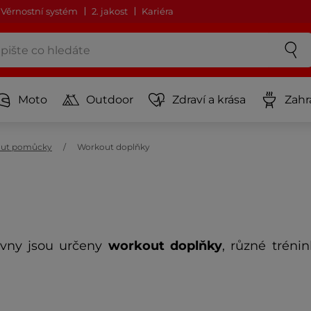
Věrnostní systém
2. jakost
Kariéra
Moto
Outdoor
Zdraví a krása
Zahr
ut pomůcky
Workout doplňky
ovny jsou určeny
workout doplňky
, různé tréni