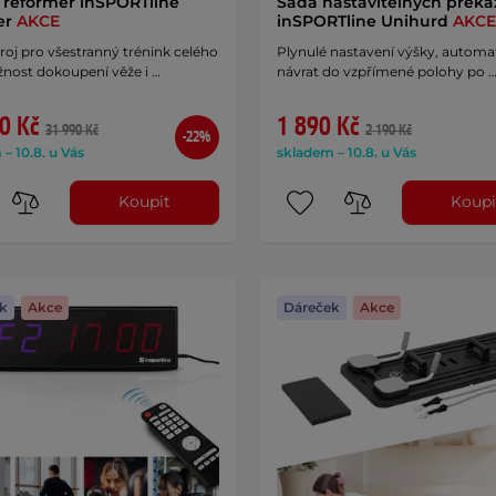
s reformer inSPORTline
Sada nastavitelných překá
ler
AKCE
inSPORTline Unihurd
AKCE
roj pro všestranný trénink celého
Plynulé nastavení výšky, automa
žnost dokoupení věže i …
návrat do vzpřímené polohy po 
0 Kč
1 890 Kč
31 990 Kč
2 190 Kč
-22%
– 10.8. u Vás
skladem – 10.8. u Vás
Koupit
Koupi
k
Akce
Dáreček
Akce