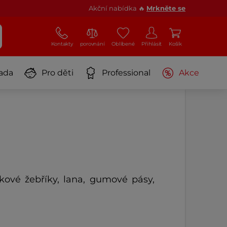
Akční nabídka 🔥
Mrkněte se
Kontakty
porovnání
Oblíbené
Přihlásit
Košík
ada
Pro děti
Professional
Akce
nkové žebříky, lana, gumové pásy,