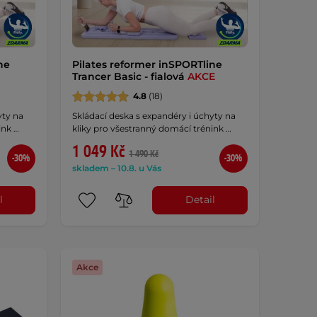
ne
Pilates reformer inSPORTline
Trancer Basic - fialová
AKCE
4.8
(18)
yty na
Skládací deska s expandéry i úchyty na
ink …
kliky pro všestranný domácí trénink …
1 049 Kč
1 490 Kč
-30%
-30%
skladem – 10.8. u Vás
l
Detail
Akce