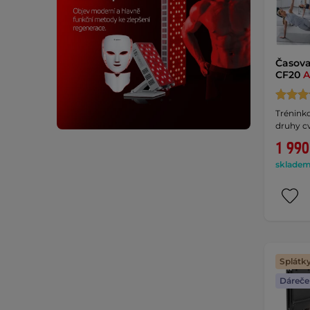
Časova
CF20
A
Trénink
druhy cv
1 990
skladem 
Splátk
Dáreče