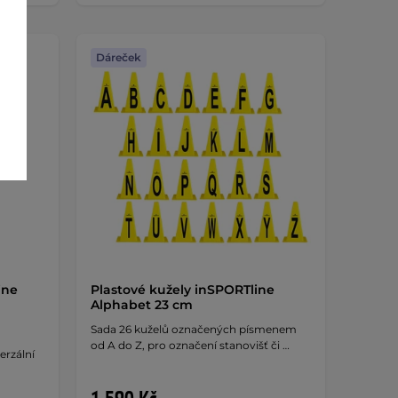
Dáreček
ine
Plastové kužely inSPORTline
Alphabet 23 cm
Sada 26 kuželů označených písmenem
od A do Z, pro označení stanovišť či …
erzální