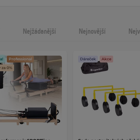
Nejžádanější
Nejnovější
Nejv
a!
Professional
Dáreček
Akce
y za 0%