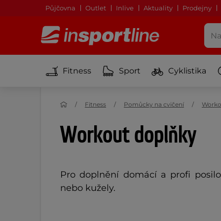
Půjčovna
Outlet
Inlive
Aktuality
Prodejny
Fitness
Sport
Cyklistika
Fitness
Pomůcky na cvičení
Worko
Workout doplňky
Pro doplnění domácí a profi posil
nebo kužely.