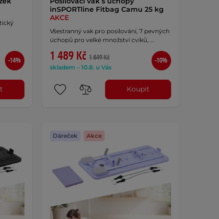
žek
Posilovací vak s úchopy
inSPORTline Fitbag Camu 25 kg
AKCE
tický
Všestranný vak pro posilování, 7 pevných
…
úchopů pro velké množství cviků, …
1 489 Kč
1 649 Kč
-14%
-10%
skladem – 10.8. u Vás
t
Koupit
Dáreček
Akce