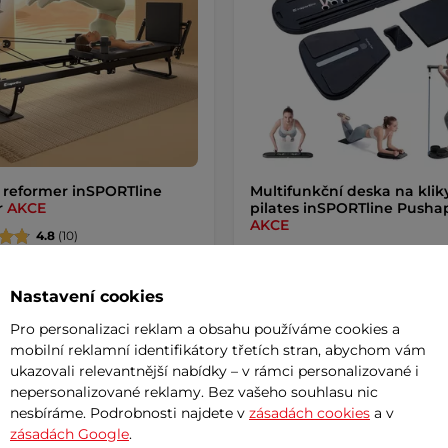
s reformer inSPORTline
Multifunkční deska na klik
r
AKCE
pilates inSPORTline Pusha
AKCE
4.8
(10)
5
(5)
roj pro všestranný trénink celého
Pilates deska pro komplexní proc
ální odporový systém …
Nastavení cookies
dva gumové expandéry, deska na
…
Pro personalizaci reklam a obsahu používáme cookies a
0 Kč
1 190 Kč
mobilní reklamní identifikátory třetích stran, abychom vám
12 490 Kč
1 790 Kč
-12%
ukazovali relevantnější nabídky – v rámci personalizované i
– 10.8. u Vás
skladem – 10.8. u Vás
nepersonalizované reklamy. Bez vašeho souhlasu nic
nesbíráme. Podrobnosti najdete v
zásadách cookies
a v
Koupit
Koupi
zásadách Google
.