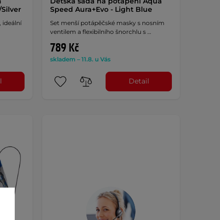
a
Dětská sada na potápění Aqua
Silver
Speed Aura+Evo - Light Blue
 ideální
Set menší potápěčské masky s nosním
ventilem a flexibilního šnorchlu s …
789 Kč
skladem – 11.8. u Vás
l
Detail