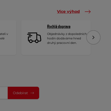
Více výhod
Rychlá doprava
teli v
Objednávky z dopoledních
celé
hodin dodáváme hned
Následujíc
druhý pracovní den.
Odebírat