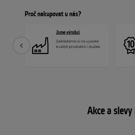
Proč nakupovat u nás?
Jsme výrobci
Zakládáme si na vysoké
kvalitě produktů i služeb.
Předchozí
Akce a slevy