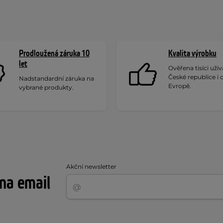
Prodloužená záruka 10
Kvalita výrobku
let
Ověřena tisíci uživa
České republice i 
Nadstandardní záruka na
Evropě.
vybrané produkty.
Akční newsletter
 na email