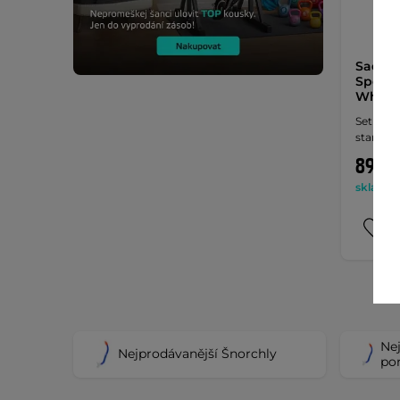
Sada n
Speed 
White/
Set pot
starší j
899 K
skladem 
Nej
Nejprodávanější Šnorchly
po