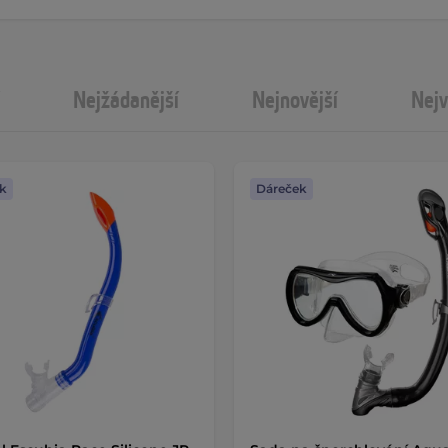
Nejžádanější
Nejnovější
Nejv
k
Dáreček