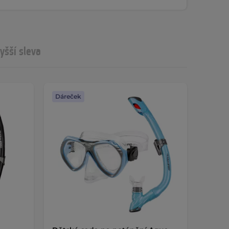
yšší sleva
Dáreček