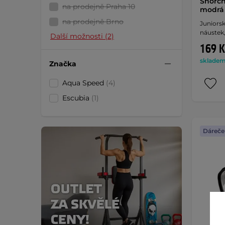
Šnorch
na prodejně Praha 10
modrá
na prodejně Brno
Juniors
náustek,
Další možnosti (2)
169 K
skladem 
Značka
Aqua Speed
(4)
Escubia
(1)
Dáreče