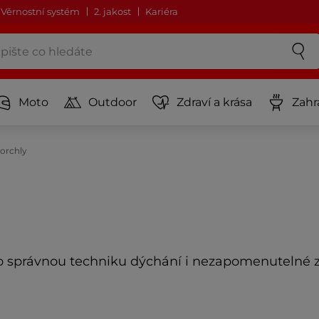
Věrnostní systém
2. jakost
Kariéra
Moto
Outdoor
Zdraví a krása
Zahr
orchly
 správnou techniku dýchání i nezapomenutelné z