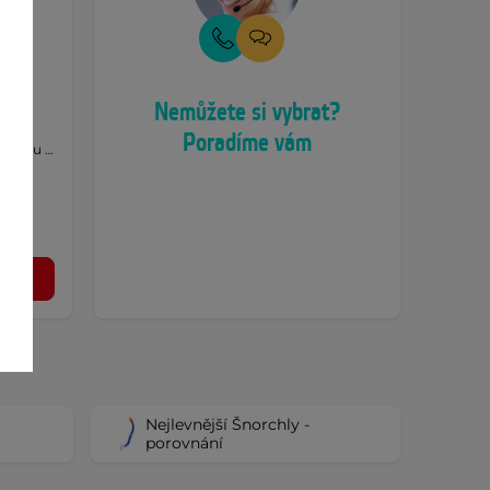
peed
Nemůžete si vybrat?
o
Poradíme vám
odílnou …
l
Nejlevnější Šnorchly -
porovnání