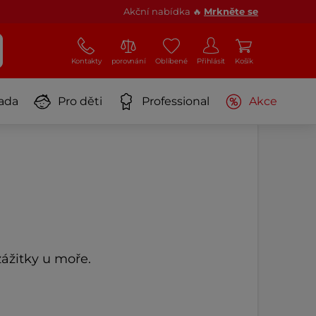
Akční nabídka 🔥
Mrkněte se
Kontakty
porovnání
Oblíbené
Přihlásit
Košík
ada
Pro děti
Professional
Akce
ážitky u moře.