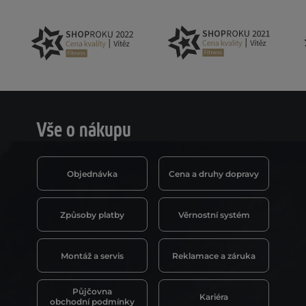
Vše o nákupu
Objednávka
Cena a druhy dopravy
Způsoby platby
Věrnostní systém
Montáž a servis
Reklamace a záruka
Půjčovna
Kariéra
obchodní podmínky