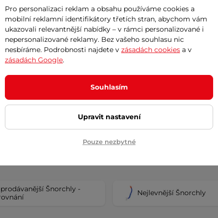
Pro personalizaci reklam a obsahu používáme cookies a
mobilní reklamní identifikátory třetích stran, abychom vám
ukazovali relevantnější nabídky – v rámci personalizované i
a šnorchlování Aqua
Sada na potápění Aqua S
nepersonalizované reklamy. Bez vašeho souhlasu nic
Blaze+Borneo -
Java+Elba - Blue
nesbíráme. Podrobnosti najdete v
zásadách cookies
a v
Black
Perfektní set na šnorchlování pr
zásadách Google
.
ápěčské masky a šnorchlu pro
dospělé i juniory! Obsahuje jedn
uniory a dospělé!
Souhlasím
č
899 Kč
– 11.8. u Vás
skladem – 11.8. u Vás
Upravit nastavení
Detail
Detai
Pouze nezbytné
prodávanější Šnorchly -
Nejlevnější Šnorchly
rovnání