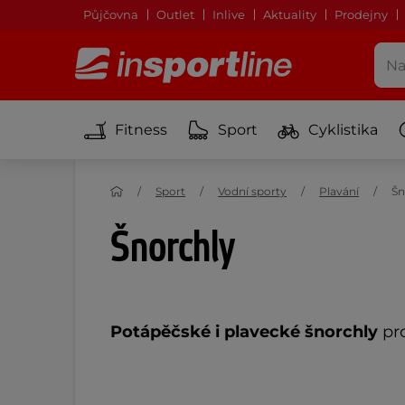
Půjčovna
Outlet
Inlive
Aktuality
Prodejny
Fitness
Sport
Cyklistika
Sport
Vodní sporty
Plavání
Šn
Šnorchly
Potápěčské i plavecké šnorchly
pro