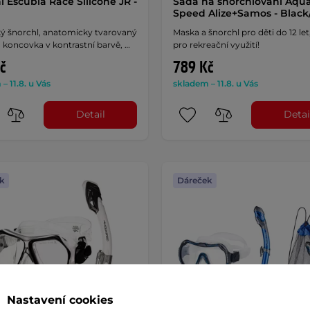
l Escubia Race Silicone JR -
Sada na šnorchlování Aqu
Speed Alize+Samos - Black/
ký šnorchl, anatomicky tvarovaný
Maska a šnorchl pro děti do 12 let,
 koncovka v kontrastní barvě, …
pro rekreační využití!
č
789 Kč
– 11.8. u Vás
skladem – 11.8. u Vás
Detail
Detai
k
Dáreček
Nastavení cookies