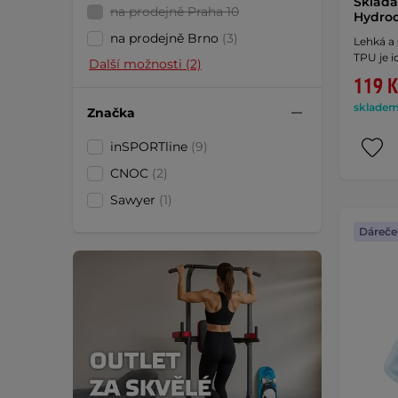
Skláda
na prodejně Praha 10
Hydroq
na prodejně Brno
(3)
Lehká a 
TPU je i
Další možnosti (2)
119 K
skladem 
Značka
inSPORTline
(9)
CNOC
(2)
Sawyer
(1)
Dáreče