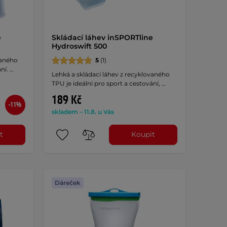
e
Skládací láhev inSPORTline
Hydroswift 500
vaného
5
(1)
ní. …
Lehká a skládací láhev z recyklovaného
TPU je ideální pro sport a cestování, …
189 Kč
-11%
skladem – 11.8. u Vás
t
Koupit
Dáreček