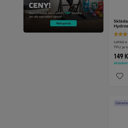
Skláda
Hydros
Lehká a 
TPU je i
149 K
skladem 
Dáreče