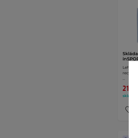
Skláda
inSPOR
Lehká a 
recyklov
…
219 K
skladem 