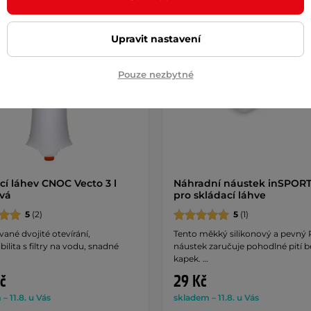
k
Upravit nastavení
Pouze nezbytné
cí láhev CNOC Vecto 3 l
Náhradní náustek inSPORT
vá
pro skládací láhve
5
(2)
5
(1)
ané dvojité otevírání,
Tento měkký silikonový a pevný
ilita s filtry na vodu, snadné
náustek zaručuje pohodlné pití b
…
kapek. …
č
29 Kč
– 11.8. u Vás
skladem – 11.8. u Vás