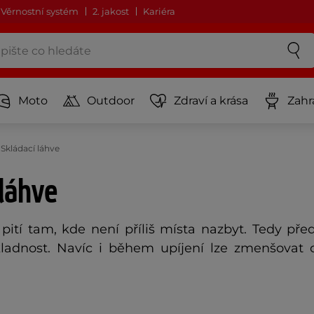
Věrnostní systém
2. jakost
Kariéra
Moto
Outdoor
Zdraví a krása
Zahr
Skládací láhve
 láhve
t pití tam, kde není příliš místa nazbyt. Tedy př
ladnost. Navíc i během upíjení lze zmenšovat 