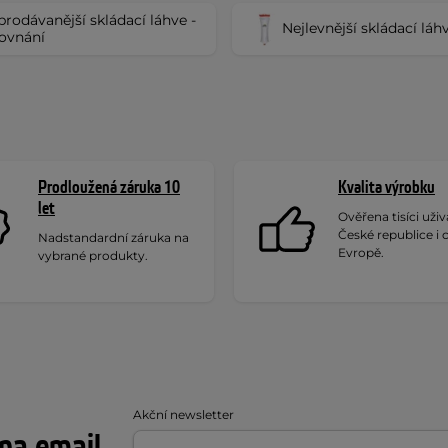
prodávanější skládací láhve -
Nejlevnější skládací láh
ovnání
Prodloužená záruka 10
Kvalita výrobku
let
Ověřena tisíci uživa
České republice i 
Nadstandardní záruka na
Evropě.
vybrané produkty.
Akční newsletter