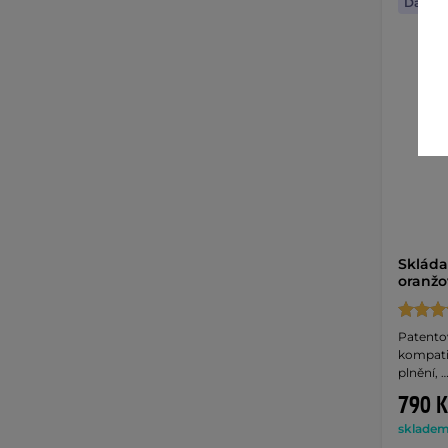
Dáreče
Skláda
oranžo
Patentov
kompatib
plnění, 
790 K
skladem 