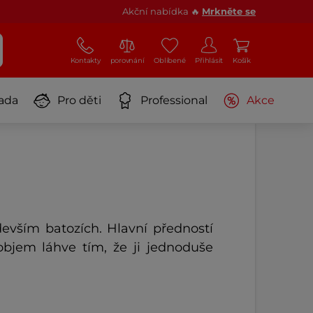
Akční nabídka 🔥
Mrkněte se
Kontakty
porovnání
Oblíbené
Přihlásit
Košík
ada
Pro děti
Professional
Akce
edevším batozích. Hlavní předností
objem láhve tím, že ji jednoduše