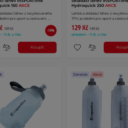
cí láhev inSPORTline
Skládací láhev inSPORTlin
uick 150
AKCE
Hydroquick 250
AKCE
skládací láhev z recyklovaného
Lehká a skládací láhev z recyklo
deální pro sport a cestování. …
TPU je ideální pro sport a cestová
č
129 Kč
139 Kč
149 Kč
-14%
– 11.8. u Vás
skladem – 11.8. u Vás
Koupit
Koupi
k
Dáreček
Akce