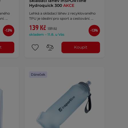
e
Skládací láhev inSPORTline
Hydroquick 300
AKCE
vaného
Lehká a skládací láhev z recyklovaného
ní. …
TPU je ideální pro sport a cestování. …
139 Kč
159 Kč
-13%
-13%
skladem – 11.8. u Vás
t
Koupit
Dáreček