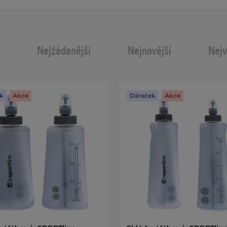
Nejžádanější
Nejnovější
Nejv
k
Akce
Dáreček
Akce