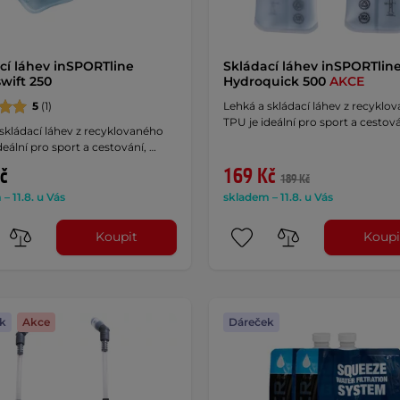
cí láhev inSPORTline
Skládací láhev inSPORTlin
wift 250
Hydroquick 500
AKCE
5
(1)
Lehká a skládací láhev z recyklo
TPU je ideální pro sport a cestová
skládací láhev z recyklovaného
deální pro sport a cestování, …
č
169 Kč
189 Kč
– 11.8. u Vás
skladem – 11.8. u Vás
Koupit
Koupi
k
Akce
Dáreček