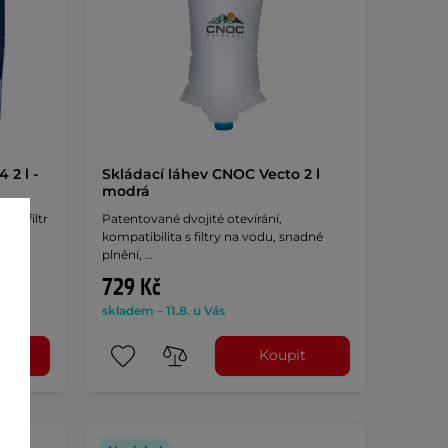
 2 l -
Skládací láhev CNOC Vecto 2 l
modrá
dní filtr
Patentované dvojité otevírání,
kompatibilita s filtry na vodu, snadné
plnění, …
729 Kč
skladem – 11.8. u Vás
t
Koupit