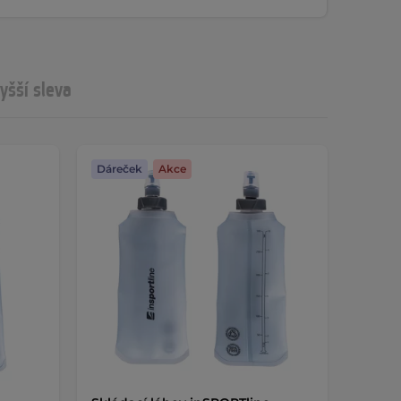
yšší sleva
Dáreček
Akce