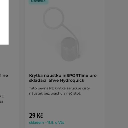
Novinka!
line
Krytka náustku inSPORTline pro
skládací láhve Hydroquick
Tato pevná PE krytka zaručuje čistý
náustek bez prachu a nečistot.
 PE
ez
29 Kč
skladem – 11.8. u Vás