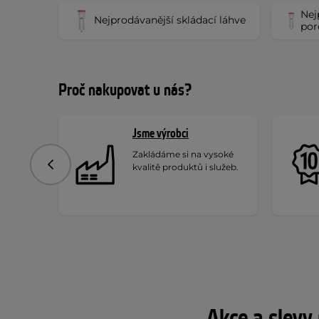
Nej
Nejprodávanější skládací láhve
por
Proč nakupovat u nás?
Jsme výrobci
Zakládáme si na vysoké
kvalitě produktů i služeb.
Předchozí