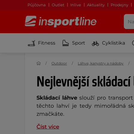
Půjčovna
Outlet
Inlive
Aktuality
Prodejny
Fitness
Sport
Cyklistika
Outdoor
Láhve, kanystry a nádoby
Nejlevnější skládací
Skládací láhve
slouží pro transpor
těchto lahví je tedy mimořádná sk
zmačkáte.
Číst více