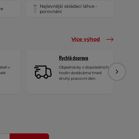
Nejlevnější skládací láhve -
ve
porovnání
Více výhod
Rychlá doprava
teli v
Objednávky z dopoledních
celé
hodin dodáváme hned
Následujíc
druhý pracovní den.