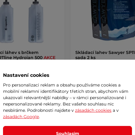
cí láhev s brčkem
Skládací lahev Sawyer SP114
Tline Hydroian 500
AKCE
sada 2 ks
skládací láhev s brčkem z
Potřebujete další sáčky pro Váš vo
aného TPU je ideální pro sport a
Sawyer Squeeze nebo Mini?
Nastavení cookies
Pro personalizaci reklam a obsahu používáme cookies a
č
420 Kč
249 Kč
-12%
mobilní reklamní identifikátory třetích stran, abychom vám
– 11.8. u Vás
skladem – 11.8. u Vás
ukazovali relevantnější nabídky – v rámci personalizované i
nepersonalizované reklamy. Bez vašeho souhlasu nic
Koupit
Koupi
nesbíráme. Podrobnosti najdete v
zásadách cookies
a v
zásadách Google
.
Souhlasím