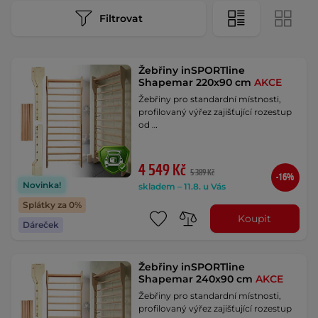
Filtrovat
Žebřiny inSPORTline
Shapemar 220x90 cm
AKCE
Žebřiny pro standardní místnosti,
profilovaný výřez zajišťující rozestup
od …
4 549 Kč
5 389 Kč
-16%
Novinka!
skladem – 11.8. u Vás
Splátky za 0%
Koupit
Dáreček
Žebřiny inSPORTline
Shapemar 240x90 cm
AKCE
Žebřiny pro standardní místnosti,
profilovaný výřez zajišťující rozestup