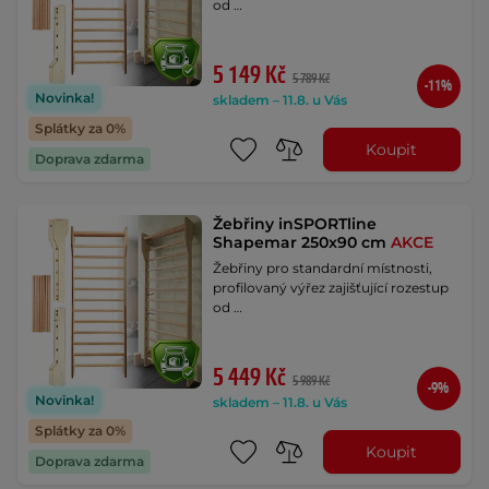
od …
5 149 Kč
5 789 Kč
-11%
Novinka!
skladem – 11.8. u Vás
Splátky za 0%
Koupit
Doprava zdarma
Žebřiny inSPORTline
Shapemar 250x90 cm
AKCE
Žebřiny pro standardní místnosti,
profilovaný výřez zajišťující rozestup
od …
5 449 Kč
5 989 Kč
-9%
Novinka!
skladem – 11.8. u Vás
Splátky za 0%
Koupit
Doprava zdarma