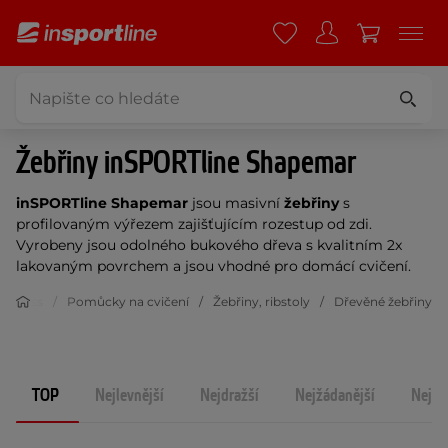
Žebřiny inSPORTline Shapemar
inSPORTline Shapemar
jsou masivní
žebřiny
s
profilovaným výřezem zajišťujícím rozestup od zdi.
Vyrobeny jsou odolného bukového dřeva s kvalitním 2x
lakovaným povrchem a jsou vhodné pro domácí cvičení.
Fitness
Pomůcky na cvičení
Žebřiny, ribstoly
Dřevěné žebřiny
TOP
Nejlevnější
Nejdražší
Nejžádanější
Nejno