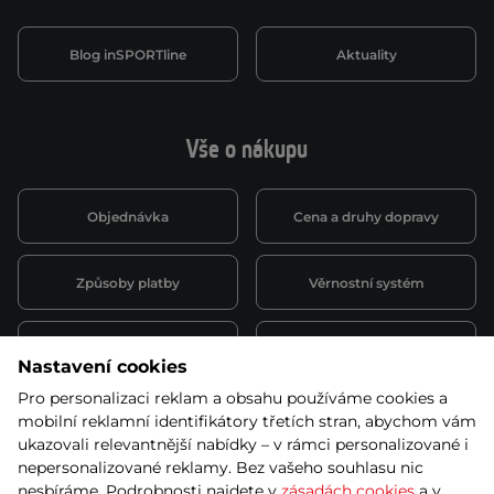
Blog inSPORTline
Aktuality
Vše o nákupu
Objednávka
Cena a druhy dopravy
Způsoby platby
Věrnostní systém
Montáž a servis
Reklamace a záruka
Nastavení cookies
Pro personalizaci reklam a obsahu používáme cookies a
Půjčovna
Kariéra
mobilní reklamní identifikátory třetích stran, abychom vám
obchodní podmínky
ukazovali relevantnější nabídky – v rámci personalizované i
nepersonalizované reklamy. Bez vašeho souhlasu nic
nesbíráme. Podrobnosti najdete v
zásadách cookies
a v