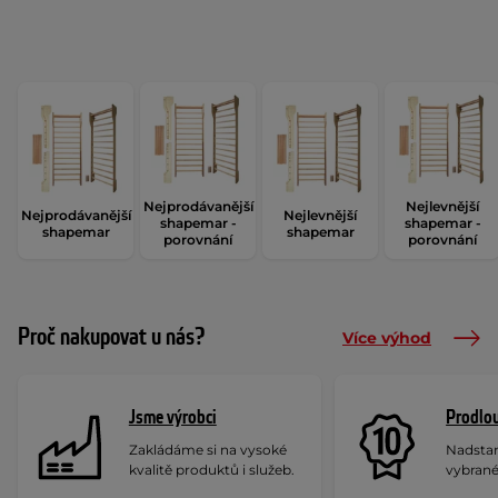
Nejprodávanější
Nejlevnější
Nejprodávanější
Nejlevnější
shapemar -
shapemar -
shapemar
shapemar
porovnání
porovnání
Proč nakupovat u nás?
Více výhod
Jsme výrobci
Prodlou
Zakládáme si na vysoké
Nadstan
kvalitě produktů i služeb.
vybrané