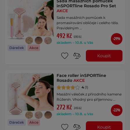
Sada masážních pomůcek
inSPORTline Rosado Pro Set
AKCE
Sada masážních pomůcek k
promasírování obličeje i celého těla.
Pravidelným …
492 Kč
690 Kč
-29%
skladem – 10.8. u Vás
Dáreček
Akce
Koupit
Face roller inSPORTline
Rosado
AKCE
4
(1)
Masážní váleček z přírodního kamene
Růženín. Vhodný pro příjemnou …
272 Kč
349 Kč
-22%
skladem – 10.8. u Vás
Dáreček
Akce
Koupit