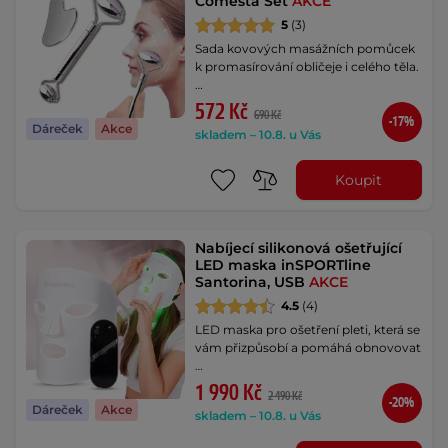
Comesta Set
AKCE
5
(3)
Sada kovových masážních pomůcek
k promasírování obličeje i celého těla.
…
572 Kč
690 Kč
-17%
Dáreček
Akce
skladem – 10.8. u Vás
Koupit
Nabíjecí silikonová ošetřující
LED maska inSPORTline
Santorina, USB
AKCE
4.5
(4)
LED maska pro ošetření pleti, která se
vám přizpůsobí a pomáhá obnovovat
…
1 990 Kč
2 490 Kč
-20%
Dáreček
Akce
skladem – 10.8. u Vás