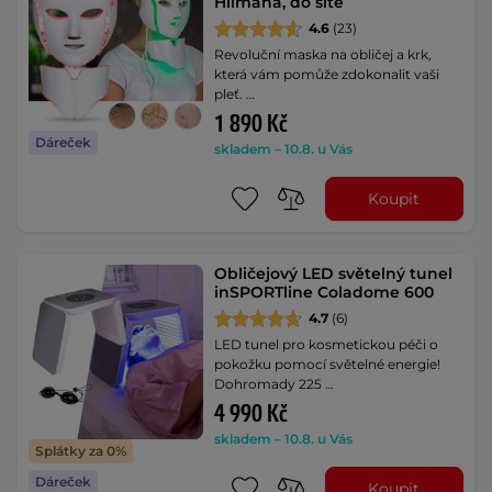
Hilmana, do sítě
4.6
(23)
Revoluční maska na obličej a krk,
která vám pomůže zdokonalit vaši
pleť. …
1 890 Kč
Dáreček
skladem – 10.8. u Vás
Koupit
Obličejový LED světelný tunel
inSPORTline Coladome 600
4.7
(6)
LED tunel pro kosmetickou péči o
pokožku pomocí světelné energie!
Dohromady 225 …
4 990 Kč
skladem – 10.8. u Vás
Splátky za 0%
Dáreček
Koupit