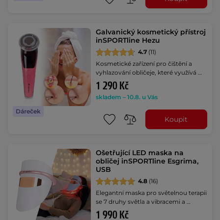
Galvanický kosmetický přístroj
inSPORTline Hezu
4.7
(11)
Kosmetické zařízení pro čištění a
vyhlazování obličeje, které využívá …
1 290 Kč
skladem – 10.8. u Vás
Dáreček
Koupit
Ošetřující LED maska na
obličej inSPORTline Esgrima,
USB
4.8
(16)
Elegantní maska pro světelnou terapii
se 7 druhy světla a vibracemi a …
1 990 Kč