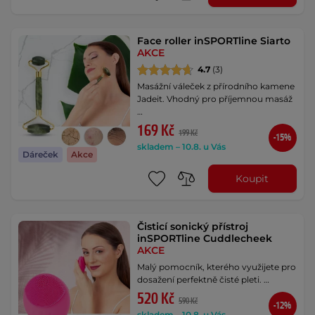
Face roller inSPORTline Siarto
AKCE
4.7
(3)
Masážní váleček z přírodního kamene
Jadeit. Vhodný pro příjemnou masáž
…
169 Kč
199 Kč
-15%
skladem – 10.8. u Vás
Dáreček
Akce
Koupit
Čisticí sonický přístroj
inSPORTline Cuddlecheek
AKCE
Malý pomocník, kterého využijete pro
dosažení perfektně čisté pleti. …
520 Kč
590 Kč
-12%
skladem – 10.8. u Vás