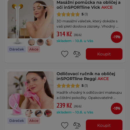
Masážní pomůcka na obličej a
oči inSPORTline Vick
AKCE
5
(1)
3D masážní váleček, který dokáže s
vaší pletí doslova zázraky. Vhodný …
314 Kč
390 Kč
-19%
skladem – 10.8. u Vás
Dáreček
Akce
Koupit
Odličovací ručník na obličej
inSPORTline Reggi
AKCE
5
(1)
Hadřík vhodný k odličování makeupu
a čištění pokožky. Opakovatelně …
239 Kč
290 Kč
-18%
skladem – 10.8. u Vás
Dáreček
Akce
Koupit