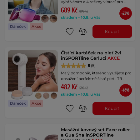
vyhříváním a 4 režimy vibrací pro …
689 Kč
890 Kč
-23%
skladem – 10.8. u Vás
Dáreček
Akce
Koupit
Čistící kartáček na pleť 2v1
inSPORTline Cerluci
AKCE
5
(5)
Malý pomocník, kterého využijete pro
dosažení perfektně čisté pleti. Tři …
482 Kč
590 Kč
-18%
skladem – 10.8. u Vás
Dáreček
Akce
Koupit
Masážní kovový set Face roller
a Gua Sha inSPORTline