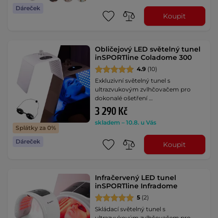
Dáreček
Koupit
Obličejový LED světelný tunel
inSPORTline Coladome 300
4.9
(10)
Exkluzivní světelný tunel s
ultrazvukovým zvlhčovačem pro
dokonalé ošetření …
3 290 Kč
skladem – 10.8. u Vás
Splátky za 0%
Dáreček
Koupit
Infračervený LED tunel
inSPORTline Infradome
5
(2)
Skládací světelný tunel s
ultrazvukovým zvlhčovačem pro