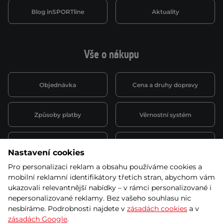
Blog inSPORTline
Aktuality
Vše o nákupu
Objednávka
Cena a druhy dopravy
Způsoby platby
Věrnostní systém
Montáž a servis
Reklamace a záruka
Nastavení cookies
Pro personalizaci reklam a obsahu používáme cookies a
Půjčovna
Kariéra
mobilní reklamní identifikátory třetích stran, abychom vám
obchodní podmínky
ukazovali relevantnější nabídky – v rámci personalizované i
nepersonalizované reklamy. Bez vašeho souhlasu nic
nesbíráme. Podrobnosti najdete v
zásadách cookies
a v
zásadách Google
.