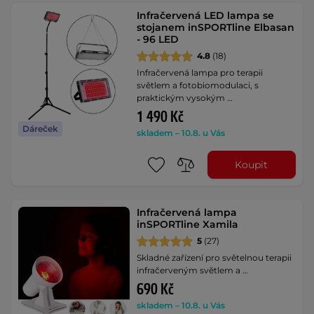
Infračervená LED lampa se
stojanem inSPORTline Elbasan
- 96 LED
4.8
(18)
Infračervená lampa pro terapii
světlem a fotobiomodulaci, s
praktickým vysokým …
1 490 Kč
Dáreček
skladem – 10.8. u Vás
Koupit
Infračervená lampa
inSPORTline Xamila
5
(27)
Skladné zařízení pro světelnou terapii
infračerveným světlem a …
690 Kč
skladem – 10.8. u Vás