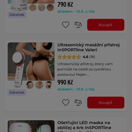
790 Kč
skladem – 10.8. u Vás
Dáreček
Koupit
Ultrasonický masážní přístroj
inSPORTline Valeri
4.6
(18)
Ultrasonický přístroj, který vám
pomůže na cestě za vysněnou
postavou! Nejen …
990 Kč
skladem – 10.8. u Vás
Dáreček
Koupit
Ošetřující LED maska na
obličej a krk inSPORTline