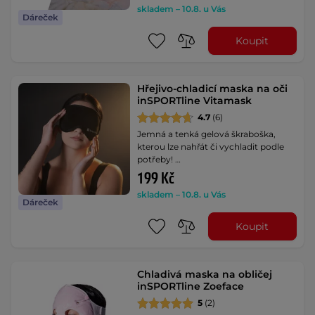
skladem – 10.8. u Vás
Dáreček
Koupit
Hřejivo-chladicí maska na oči
inSPORTline Vitamask
4.7
(6)
Jemná a tenká gelová škraboška,
kterou lze nahřát či vychladit podle
potřeby! …
199 Kč
skladem – 10.8. u Vás
Dáreček
Koupit
Chladivá maska na obličej
inSPORTline Zoeface
5
(2)