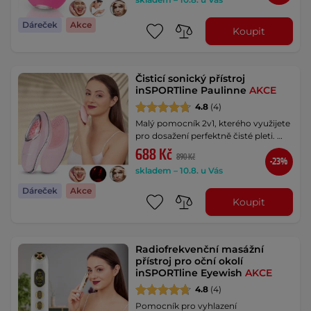
Dáreček
Akce
Koupit
Čisticí sonický přístroj
inSPORTline Paulinne
AKCE
4.8
(4)
Malý pomocník 2v1, kterého využijete
pro dosažení perfektně čisté pleti. …
688 Kč
890 Kč
-23%
skladem – 10.8. u Vás
Dáreček
Akce
Koupit
Radiofrekvenční masážní
přístroj pro oční okolí
inSPORTline Eyewish
AKCE
4.8
(4)
Pomocník pro vyhlazení