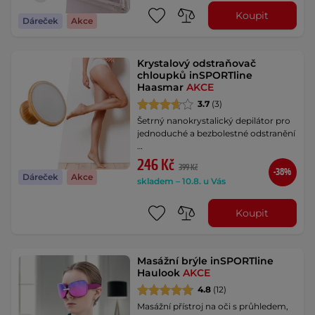
Koupit
Dáreček
Akce
Krystalový odstraňovač
chloupků inSPORTline
Haasmar
AKCE
3.7
(3)
Šetrný nanokrystalický depilátor pro
jednoduché a bezbolestné odstranění
…
246 Kč
399 Kč
-38%
Dáreček
Akce
skladem – 10.8. u Vás
Koupit
Masážní brýle inSPORTline
Haulook
AKCE
4.8
(12)
Masážní přístroj na oči s průhledem,