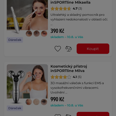
inSPORTline Mikaella
4.7
(3)
Ultralehký a skladný pomocník pro
vyhlazení nedokonalostí v oblasti očí.
…
390 Kč
skladem – 10.8. u Vás
Dáreček
Koupit
Kosmetický přístroj
inSPORTline Milva
4.1
(5)
3D masážní váleček s funkcí EMS a
vysokofrekvenčními vibracemi.
Uvolnění …
990 Kč
skladem – 10.8. u Vás
Dáreček