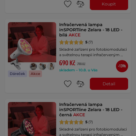
Koupit
Infračervená lampa
inSPORTline Zelara - 18 LED -
bílá
AKCE
5
(7)
Skladné zařízení pro fotobiomodulaci
a světelnou terapii infračerveným …
690 Kč
790 Kč
-13%
skladem – 10.8. u Vás
Dáreček
Akce
Detail
Infračervená lampa
inSPORTline Zelara - 18 LED -
černá
AKCE
5
(7)
Skladné zařízení pro fotobiomodulaci
a světelnou terapii infračerveným …