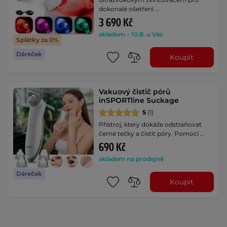
dokonalé ošetření …
3 690 Kč
skladem – 10.8. u Vás
Splátky za 0%
Dáreček
Koupit
Vakuový čistič pórů
inSPORTline Suckage
5
(1)
Přístroj, který dokáže odstraňovat
černé tečky a čistit póry. Pomocí …
690 Kč
skladem na prodejně
Dáreček
Koupit