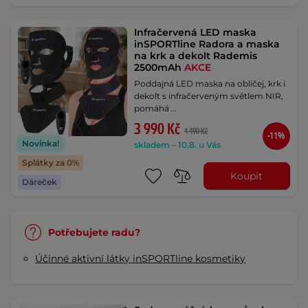
Infračervená LED maska
inSPORTline Radora a maska
na krk a dekolt Rademis
2500mAh
AKCE
Poddajná LED maska na obličej, krk i
dekolt s infračerveným světlem NIR,
pomáhá …
3 990 Kč
4 490 Kč
-11%
Novinka!
skladem – 10.8. u Vás
Splátky za 0%
Koupit
Dáreček
Potřebujete radu?
Účinné aktivní látky inSPORTline kosmetiky