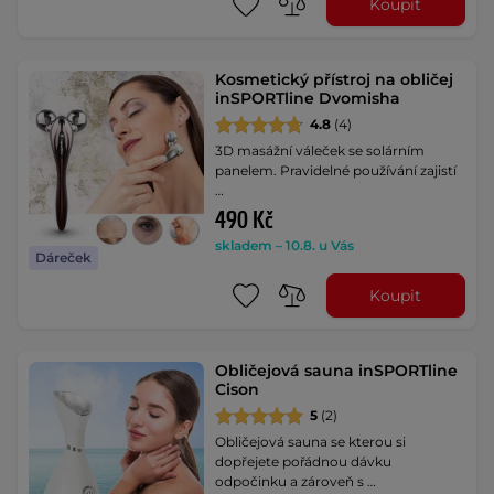
Koupit
Kosmetický přístroj na obličej
inSPORTline Dvomisha
4.8
(4)
3D masážní váleček se solárním
panelem. Pravidelné používání zajistí
…
490 Kč
skladem – 10.8. u Vás
Dáreček
Koupit
Obličejová sauna inSPORTline
Cison
5
(2)
Obličejová sauna se kterou si
dopřejete pořádnou dávku
odpočinku a zároveň s …