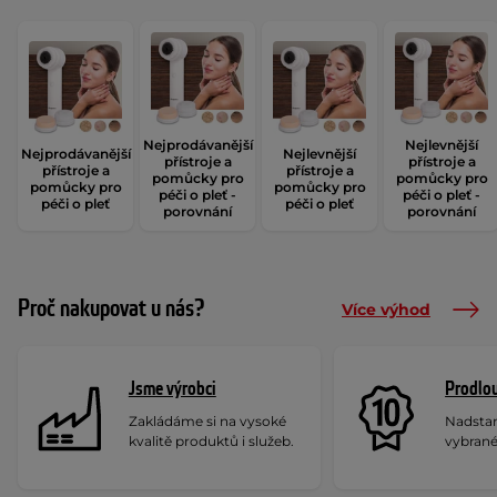
Nejprodávanější
Nejlevnější
Nejprodávanější
Nejlevnější
přístroje a
přístroje a
přístroje a
přístroje a
pomůcky pro
pomůcky pro
pomůcky pro
pomůcky pro
péči o pleť -
péči o pleť -
péči o pleť
péči o pleť
porovnání
porovnání
Proč nakupovat u nás?
Více výhod
Jsme výrobci
Prodlou
Zakládáme si na vysoké
Nadstan
kvalitě produktů i služeb.
vybrané