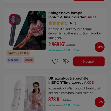
Kolagenová lampa
inSPORTline Coladan
AKCE
4
(2)
Kompaktní přístroj pro terapii
červeným světlem a zvýšení tvorby
kolagenu, …
2 968 Kč
4 290 Kč
-31%
skladem – 10.8. u Vás
Splátky za 0%
Dáreček
Akce
Koupit
Ultrazvuková špachtle
inSPORTline Lovret
AKCE
Kosmetický přístroj pro hloubkové
čištění a zpevnění pleti, včetně …
878 Kč
1 090 Kč
-19%
skladem – 10.8. u Vás