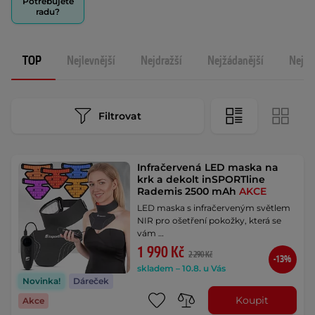
Potřebujete
radu?
TOP
Nejlevnější
Nejdražší
Nejžádanější
Nejno
Filtrovat
Infračervená LED maska na
krk a dekolt inSPORTline
Rademis 2500 mAh
AKCE
LED maska s infračerveným světlem
NIR pro ošetření pokožky, která se
vám …
1 990 Kč
2 290 Kč
-13%
skladem – 10.8. u Vás
Novinka!
Dáreček
Koupit
Akce