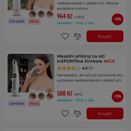
nedokonalostí v oblasti očí. Hlavice
potažena vrstvou …
964 Kč
1 190 Kč
-19%
Dáreček
Akce
skladem – 10.8. u Vás
Koupit
Masážní přístroj na oči
inSPORTline Simbora
AKCE
4.3
(7)
Nenápadný, ale účinný pomocník pro
vyhlazení nedokonalostí v oblasti očí.
…
588 Kč
690 Kč
-15%
skladem – 10.8. u Vás
Dáreček
Akce
Koupit