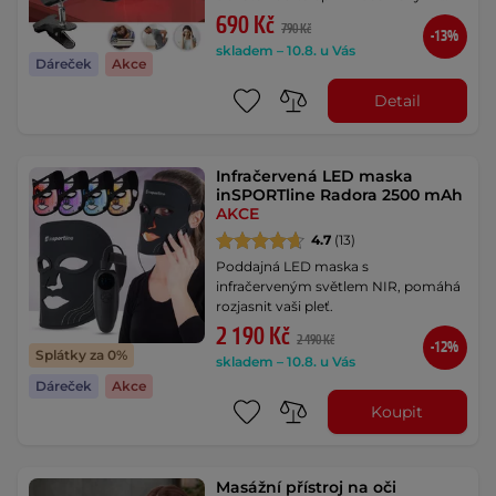
690 Kč
790 Kč
-13%
skladem – 10.8. u Vás
Dáreček
Akce
Detail
Infračervená LED maska
inSPORTline Radora 2500 mAh
AKCE
4.7
(13)
Poddajná LED maska s
infračerveným světlem NIR, pomáhá
rozjasnit vaši pleť.
2 190 Kč
2 490 Kč
-12%
Splátky za 0%
skladem – 10.8. u Vás
Dáreček
Akce
Koupit
Masážní přístroj na oči