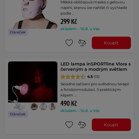
Měkká obličejová maska s gelovou
náplní, kterou lze nahřát či vychladit
podle …
299 Kč
skladem – 10.8. u Vás
Dáreček
Koupit
LED lampa inSPORTline Vlora s
červeným a modrým světlem
4.5
(13)
Skladné zařízení pro světelnou terapii
a fotobiomodulaci. S praktickým
klipem …
490 Kč
skladem – 10.8. u Vás
Dáreček
Koupit