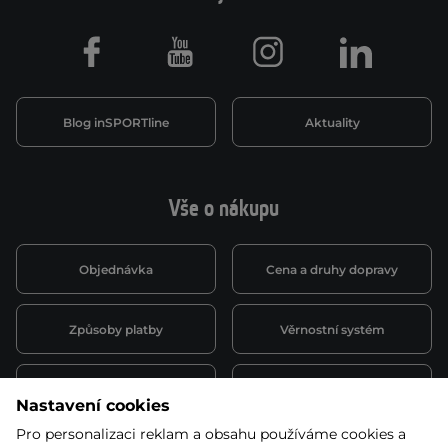
Facebook
Youtube
Instagram
LinkedIn
Blog inSPORTline
Aktuality
Vše o nákupu
Objednávka
Cena a druhy dopravy
Způsoby platby
Věrnostní systém
Montáž a servis
Reklamace a záruka
Nastavení cookies
Pro personalizaci reklam a obsahu používáme cookies a
Půjčovna