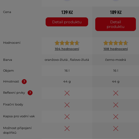
139 Kč
189 Kč
Cena
Detail produktu
Detail
produktu
Hodnocení
104 hodnocení
108 hodnocení
Barva
oranžovo-žlutá , fialovo-žlutá
černo-modrá
Objem
16 l
16 l
Hmotnost
44 g
44 g
Reflexní prvky
Fixační body
Kapsa pro vodní vak
Možnost připojení
doplňků