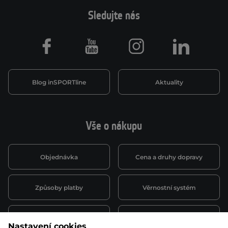
Sledujte nás
Facebook
Youtube
Instagram
LinkedIn
Blog inSPORTline
Aktuality
Vše o nákupu
Objednávka
Cena a druhy dopravy
Způsoby platby
Věrnostní systém
Montáž a servis
Reklamace a záruka
Nastavení cookies