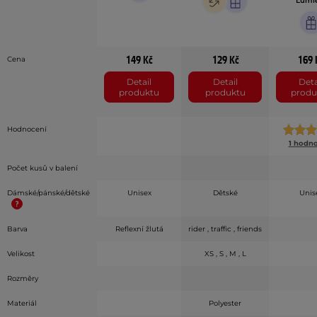
Lumi
149 Kč
129 Kč
169 
Cena
Detail
Detail
Deta
produktu
produktu
produ
Hodnocení
1 hodn
Počet kusů v balení
Dámské/pánské/dětské
Unisex
Dětské
Unis
Barva
Reflexní žlutá
rider , traffic , friends
Velikost
XS , S , M , L
Rozměry
Materiál
Polyester