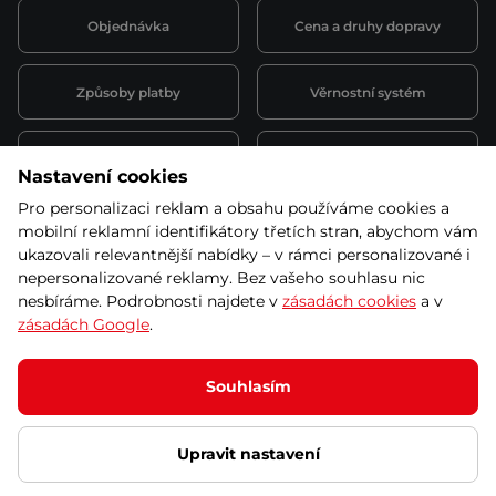
Objednávka
Cena a druhy dopravy
Způsoby platby
Věrnostní systém
Montáž a servis
Reklamace a záruka
Nastavení cookies
Pro personalizaci reklam a obsahu používáme cookies a
Půjčovna
Kariéra
mobilní reklamní identifikátory třetích stran, abychom vám
obchodní podmínky
ukazovali relevantnější nabídky – v rámci personalizované i
nepersonalizované reklamy. Bez vašeho souhlasu nic
nesbíráme. Podrobnosti najdete v
zásadách cookies
a v
zásadách Google
.
© 2026 SEVEN SPORT s.r.o Všechna práva vyhrazena
Podle zákona o evidenci tržeb je prodávající povinen vystavit
Souhlasím
kupujícímu účtenku.
Zároveň je povinen zaevidovat přijatou tržbu u správce daně online; v
případě technického výpadku pak nejpozději do 48 hodin.
Upravit nastavení
Ochrana osobních údajů
Nastavení cookies
Vnitřní oznamovací
systém
Prohlášení přístupnosti