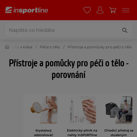
Zdraví a krása
Péče o tělo
Přístroje a pomůcky pro péči o tělo
Přístroje a pomůcky pro péči o tělo -
porovnání
Krystalový
Elektrický pilník na
Chladicí přístroj se
odstraňovač
nehty inSPORTline
studeným