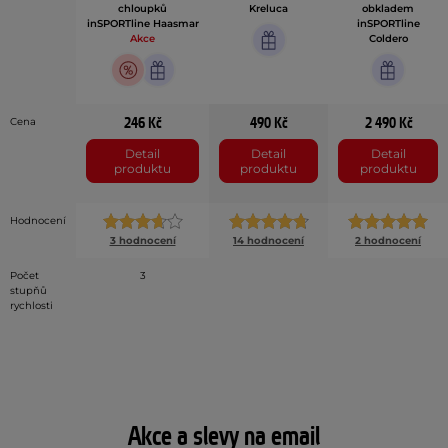
chloupků
Kreluca
obkladem
inSPORTline Haasmar
inSPORTline
Akce
Coldero
246 Kč
490 Kč
2 490 Kč
Cena
Detail
Detail
Detail
produktu
produktu
produktu
Hodnocení
3 hodnocení
14 hodnocení
2 hodnocení
Počet
3
stupňů
rychlosti
Akce a slevy na email