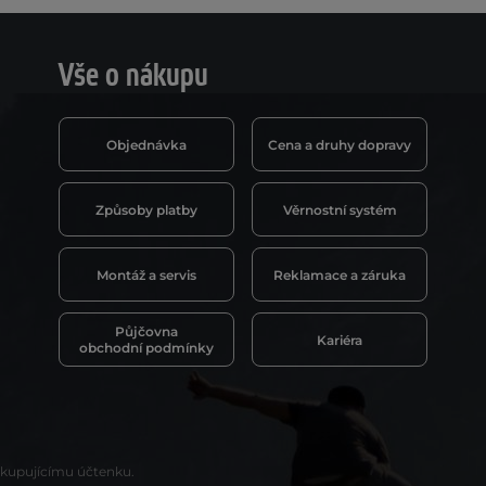
Vše o nákupu
Objednávka
Cena a druhy dopravy
Způsoby platby
Věrnostní systém
Montáž a servis
Reklamace a záruka
Půjčovna
Kariéra
obchodní podmínky
t kupujícímu účtenku.