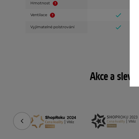
Hmotnost
Ventilace
Vyjímatelné polstrování
Akce a slevy
Předchozí