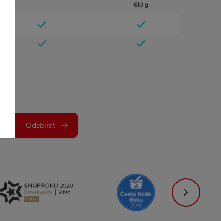
610 g
Odebírat
Následujíc