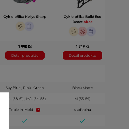
Cyklo přilba Kellys Sharp
Cyklo přilba Bollé Eco
React
Akce
1 990 Kč
1 749 Kč
Detail produktu
Detail produktu
Sky Blue , Pink , Green
Black Matte
Black , 
L/XL (58-61) , M/L (54-58)
M (55-59)
Triple In-Mold
skořepina