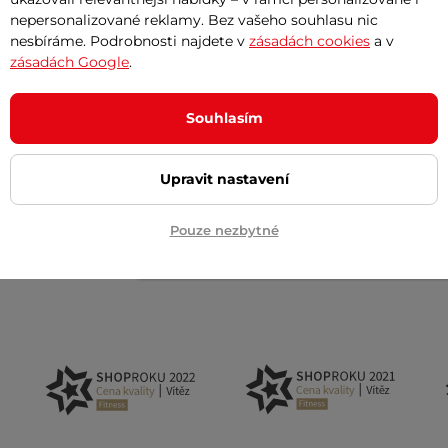
846 g
nepersonalizované reklamy. Bez vašeho souhlasu nic
nesbíráme. Podrobnosti najdete v
zásadách cookies
a v
zásadách Google
.
Souhlasím
Upravit nastavení
Akční newsletter
Pouze nezbytné
 na email