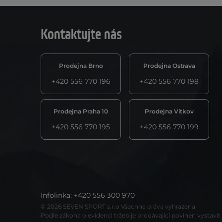
Kontaktujte nás
Prodejna Brno
Prodejna Ostrava
+420 556 770 196
+420 556 770 198
Prodejna Praha 10
Prodejna Vítkov
+420 556 770 195
+420 556 770 199
Infolinka
:
+420 556 300 970
© 2026 SEVEN SPORT s.r.o Všechna práva vyhrazena
Podle zákona o evidenci tržeb je prodávající povinen vystavi