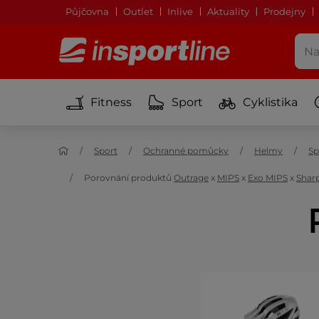
Půjčovna
Outlet
Inlive
Aktuality
Prodejny
Fitness
Sport
Cyklistika
Sport
Ochranné pomůcky
Helmy
Sp
Porovnání produktů
Outrage
x
MIPS
x
Exo MIPS
x
Shar