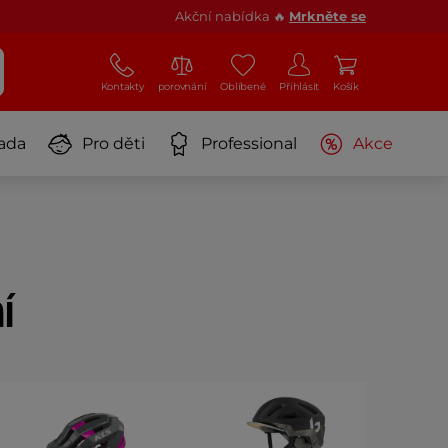
Akční nabídka 🔥
Mrkněte se
Kontakty
porovnání
Oblíbené
Přihlásit
Košík
ada
Pro děti
Professional
Akce
í