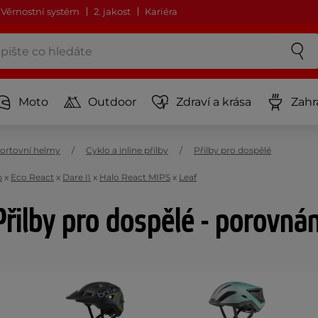
Věrnostní systém
2. jakost
Kariéra
Moto
Outdoor
Zdraví a krása
Zahr
ortovní helmy
Cyklo a inline přilby
Přilby pro dospělé
p
x
Eco React
x
Dare II
x
Halo React MIPS
x
Leaf
Přilby pro dospělé - porovnán