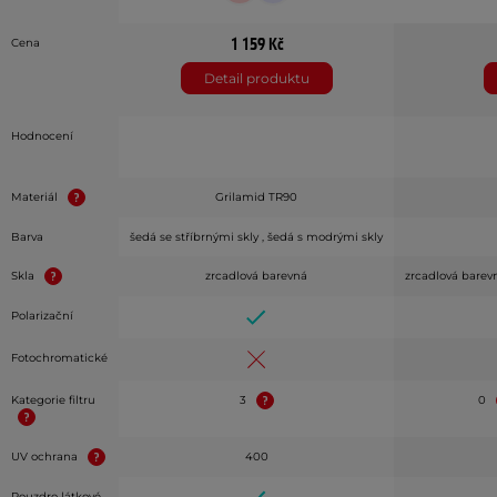
1 159 Kč
Cena
Detail produktu
Hodnocení
Materiál
Grilamid TR90
Barva
šedá se stříbrnými skly , šedá s modrými skly
Skla
zrcadlová barevná
zrcadlová barev
Polarizační
Fotochromatické
Kategorie filtru
3
0
UV ochrana
400
Pouzdro látkové