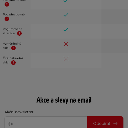
Pouzdro pevné
Pogumované
stranice
Vyměnitelná
skla
Čirá náhradní
skla
Akce a slevy na email
Akční newsletter
Odebírat