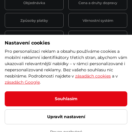
Objednávka
Cena a druhy dopravy
Způsoby platby
Věrnostní systém
Montáž a servis
Reklamace a záruka
Nastavení cookies
Pro personalizaci reklam a obsahu používáme cookies a
Půjčovna
Kariéra
mobilní reklamní identifikátory třetích stran, abychom vám
obchodní podmínky
ukazovali relevantnější nabídky – v rámci personalizované i
nepersonalizované reklamy. Bez vašeho souhlasu nic
nesbíráme. Podrobnosti najdete v
zásadách cookies
a v
zásadách Google
.
© 2026 SEVEN SPORT s.r.o Všechna práva vyhrazena
Podle zákona o evidenci tržeb je prodávající povinen vystavit
Souhlasím
kupujícímu účtenku.
Zároveň je povinen zaevidovat přijatou tržbu u správce daně online; v
případě technického výpadku pak nejpozději do 48 hodin.
Upravit nastavení
Ochrana osobních údajů
Nastavení cookies
Vnitřní oznamovací
systém
Prohlášení přístupnosti
Pouze nezbytné