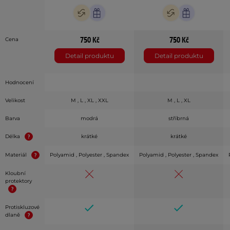
750 Kč
750 Kč
Cena
Detail produktu
Detail produktu
Hodnocení
Velikost
M , L , XL , XXL
M , L , XL
Barva
modrá
stříbrná
Délka
krátké
krátké
Materiál
Polyamid , Polyester , Spandex
Polyamid , Polyester , Spandex
Kloubní
protektory
Protiskluzové
dlaně