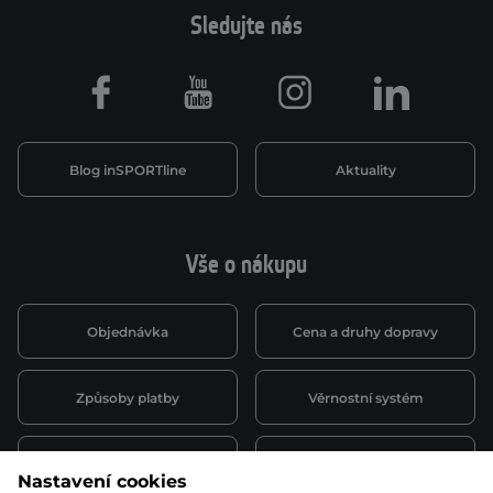
Sledujte nás
Facebook
Youtube
Instagram
LinkedIn
Blog inSPORTline
Aktuality
Vše o nákupu
Objednávka
Cena a druhy dopravy
Způsoby platby
Věrnostní systém
Montáž a servis
Reklamace a záruka
Nastavení cookies