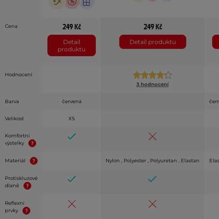
249 Kč
249 Kč
Cena
Detail
Detail produktu
produktu
Hodnocení
3 hodnocení
Barva
červená
čer
Velikost
XS
Komfortní
výstelky
Materiál
Nylon , Polyester , Polyuretan , Elastan
Elas
Protiskluzové
dlaně
Reflexní
prvky