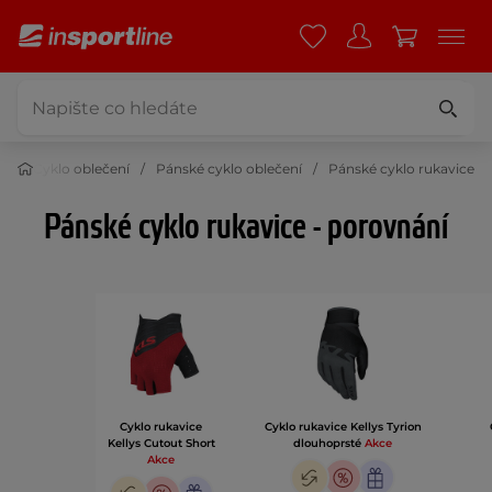
ní
Cyklo oblečení
Pánské cyklo oblečení
Pánské cyklo rukavice
Pánské cyklo rukavice - porovnání
Cyklo rukavice
Cyklo rukavice Kellys Tyrion
Kellys Cutout Short
dlouhoprsté
Akce
Akce