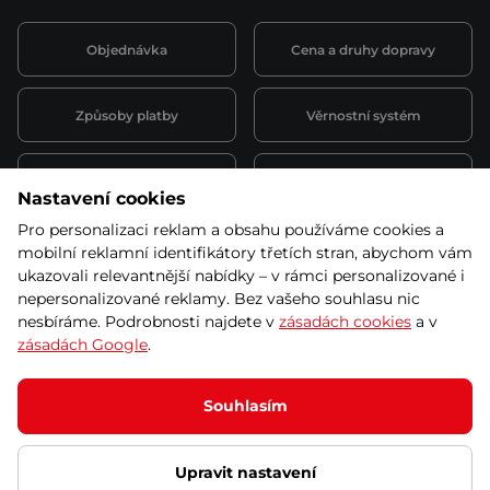
Objednávka
Cena a druhy dopravy
Způsoby platby
Věrnostní systém
Montáž a servis
Reklamace a záruka
Nastavení cookies
Pro personalizaci reklam a obsahu používáme cookies a
Půjčovna
Kariéra
mobilní reklamní identifikátory třetích stran, abychom vám
obchodní podmínky
ukazovali relevantnější nabídky – v rámci personalizované i
nepersonalizované reklamy. Bez vašeho souhlasu nic
nesbíráme. Podrobnosti najdete v
zásadách cookies
a v
zásadách Google
.
© 2026 SEVEN SPORT s.r.o Všechna práva vyhrazena
Podle zákona o evidenci tržeb je prodávající povinen vystavit
Souhlasím
kupujícímu účtenku.
Zároveň je povinen zaevidovat přijatou tržbu u správce daně online; v
případě technického výpadku pak nejpozději do 48 hodin.
Upravit nastavení
Ochrana osobních údajů
Nastavení cookies
Vnitřní oznamovací