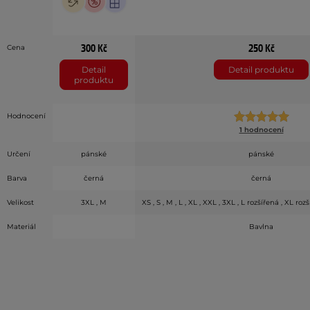
300 Kč
250 Kč
Cena
Detail
Detail produktu
produktu
Hodnocení
1 hodnocení
Určení
pánské
pánské
Barva
černá
černá
Velikost
3XL , M
XS , S , M , L , XL , XXL , 3XL , L rozšířená , XL ro
Materiál
Bavlna