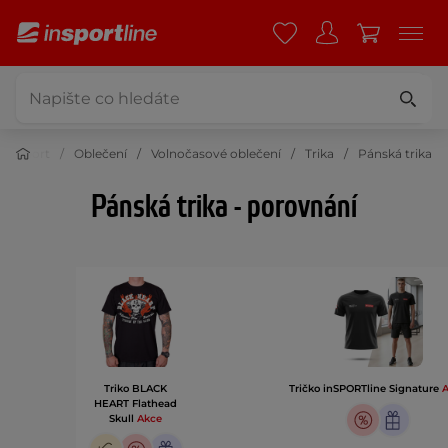
Sport
Oblečení
Volnočasové oblečení
Trika
Pánská trika
Pánská trika - porovnání
Triko BLACK
Tričko inSPORTline Signature
A
HEART Flathead
Skull
Akce