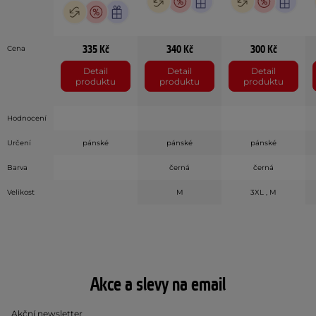
335 Kč
340 Kč
300 Kč
Cena
Detail
Detail
Detail
produktu
produktu
produktu
Hodnocení
Určení
pánské
pánské
pánské
Barva
černá
černá
Velikost
M
3XL , M
Akce a slevy na email
Akční newsletter