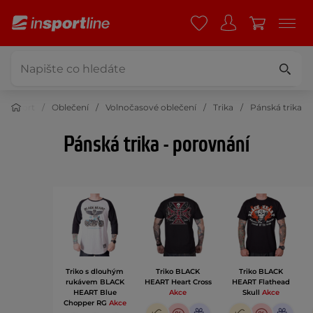
Sport
Oblečení
Volnočasové oblečení
Trika
Pánská trika
Pánská trika - porovnání
Triko s dlouhým
Triko BLACK
Triko BLACK
rukávem BLACK
HEART Heart Cross
HEART Flathead
HEART Blue
Akce
Skull
Akce
Chopper RG
Akce