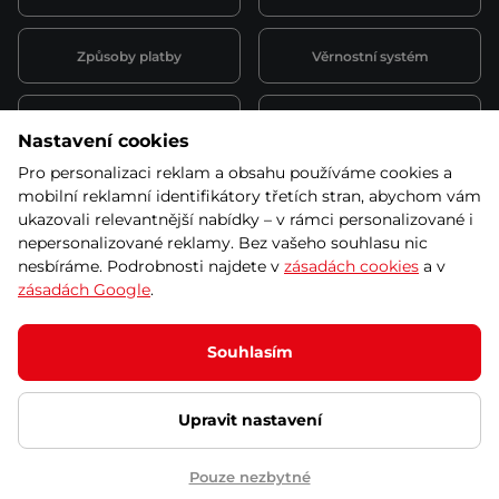
Způsoby platby
Věrnostní systém
Montáž a servis
Reklamace a záruka
Nastavení cookies
Pro personalizaci reklam a obsahu používáme cookies a
Půjčovna
Kariéra
mobilní reklamní identifikátory třetích stran, abychom vám
obchodní podmínky
ukazovali relevantnější nabídky – v rámci personalizované i
nepersonalizované reklamy. Bez vašeho souhlasu nic
nesbíráme. Podrobnosti najdete v
zásadách cookies
a v
zásadách Google
.
© 2026 SEVEN SPORT s.r.o Všechna práva vyhrazena
Podle zákona o evidenci tržeb je prodávající povinen vystavit
Souhlasím
kupujícímu účtenku.
Zároveň je povinen zaevidovat přijatou tržbu u správce daně online; v
případě technického výpadku pak nejpozději do 48 hodin.
Upravit nastavení
Ochrana osobních údajů
Nastavení cookies
Vnitřní oznamovací
systém
Prohlášení přístupnosti
Pouze nezbytné