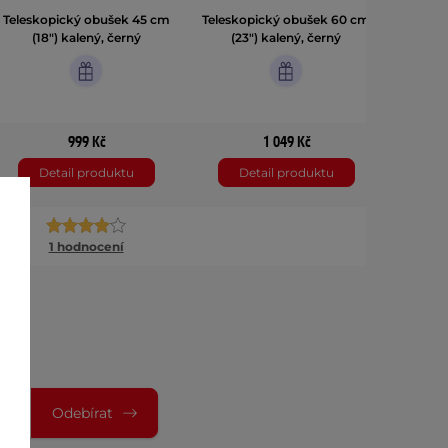
Teleskopický obušek 45 cm
Teleskopický obušek 60 cm
Telesk
(18") kalený, černý
(23") kalený, černý
(2
999 Kč
1 049 Kč
Detail produktu
Detail produktu
D
1 hodnocení
Odebírat