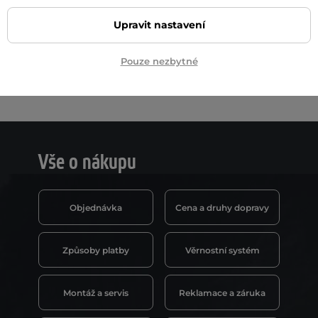
Upravit nastavení
Pouze nezbytné
Vše o nákupu
Objednávka
Cena a druhy dopravy
Způsoby platby
Věrnostní systém
Montáž a servis
Reklamace a záruka