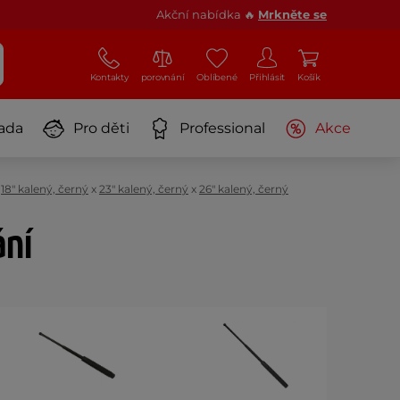
Akční nabídka 🔥
Mrkněte se
Kontakty
porovnání
Oblíbené
Přihlásit
Košík
ada
Pro děti
Professional
Akce
x
18" kalený, černý
x
23" kalený, černý
x
26" kalený, černý
ání