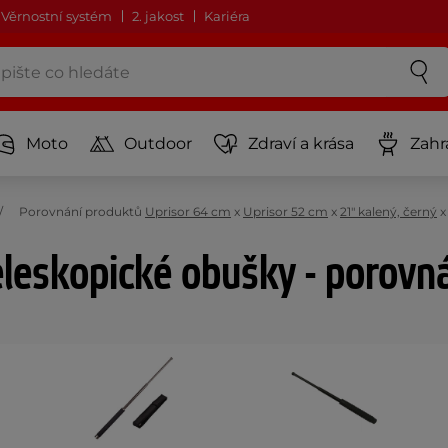
Věrnostní systém
2. jakost
Kariéra
Moto
Outdoor
Zdraví a krása
Zahr
Porovnání produktů
Uprisor 64 cm
x
Uprisor 52 cm
x
21" kalený, černý
leskopické obušky - porovn