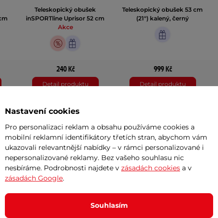
Teleskopický obušek
Teleskopický obušek 53 cm
 cm
inSPORTline Uprisor 52 cm
(21") kalený, černý
Akce
240 Kč
999 Kč
Detail produktu
Detail produktu
Nastavení cookies
8 hodnocení
1 hodnocení
Pro personalizaci reklam a obsahu používáme cookies a
mobilní reklamní identifikátory třetích stran, abychom vám
ukazovali relevantnější nabídky – v rámci personalizované i
nepersonalizované reklamy. Bez vašeho souhlasu nic
nesbíráme. Podrobnosti najdete v
zásadách cookies
a v
zásadách Google
.
Akční newsletter
 na email
Souhlasím