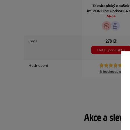
Teleskopický obušek
inSPORTline Uprisor 64
Akce
278 Kč
Cena
Detail produktu
Hodnocení
8 hodnocení
Akce a slevy