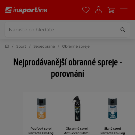
Sport
Sebeobrana
Obranné spreje
Nejprodávanější obranné spreje -
porovnání
Pepřový sprej
Obranný sprej
Slzný sprej
Perfecta OC-Fog
Anti-Zver 650ml
Perfecta CS-Fog