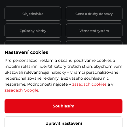
Objednávka
Cena a druhy dopravy
Způsoby platby
Věrnostní systém
Montáž a servis
Reklamace a záruka
Nastavení cookies
Pro personalizaci reklam a obsahu používáme cookies a
Půjčovna
Kariéra
mobilní reklamní identifikátory třetích stran, abychom vám
obchodní podmínky
ukazovali relevantnější nabídky – v rámci personalizované i
nepersonalizované reklamy. Bez vašeho souhlasu nic
nesbíráme. Podrobnosti najdete v
zásadách cookies
a v
zásadách Google
.
© 2026 SEVEN SPORT s.r.o Všechna práva vyhrazena
Podle zákona o evidenci tržeb je prodávající povinen vystavit
Souhlasím
kupujícímu účtenku.
Zároveň je povinen zaevidovat přijatou tržbu u správce daně online; v
případě technického výpadku pak nejpozději do 48 hodin.
Upravit nastavení
Ochrana osobních údajů
Nastavení cookies
Vnitřní oznamovací