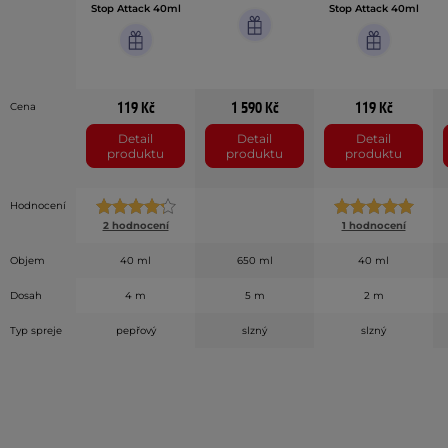
Stop Attack 40ml
Stop Attack 40ml
119 Kč
1 590 Kč
119 Kč
Cena
Detail
Detail
Detail
produktu
produktu
produktu
Hodnocení
2 hodnocení
1 hodnocení
Objem
40 ml
650 ml
40 ml
Dosah
4 m
5 m
2 m
Typ spreje
pepřový
slzný
slzný