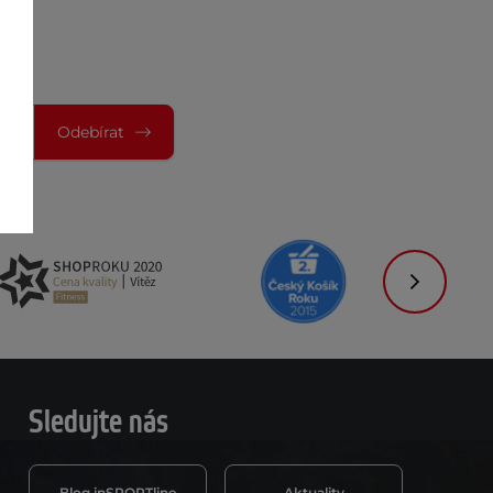
Odebírat
Následujíc
Sledujte nás
Blog inSPORTline
Aktuality