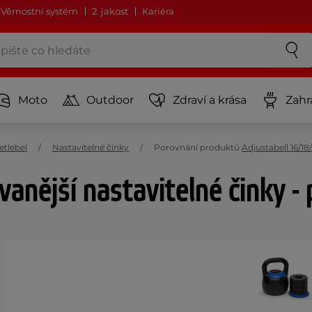
Věrnostní systém
2. jakost
Kariéra
Moto
Outdoor
Zdraví a krása
Zahr
etlebel
Nastavitelné činky
Porovnání produktů
Adjustabell 16/18
anější nastavitelné činky -