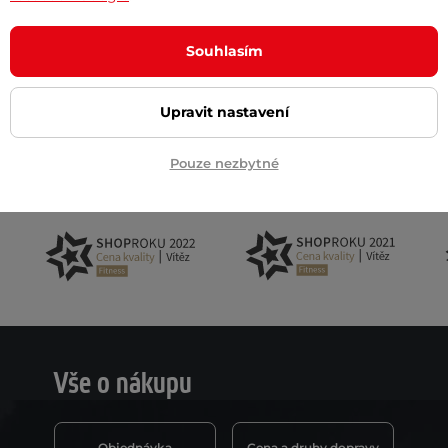
Souhlasím
Akční newsletter
 na email
Upravit nastavení
Pouze nezbytné
Vše o nákupu
Objednávka
Cena a druhy dopravy