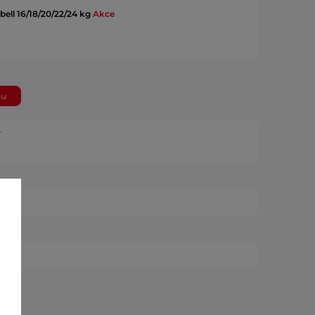
bell 16/18/20/22/24 kg
Akce
tu