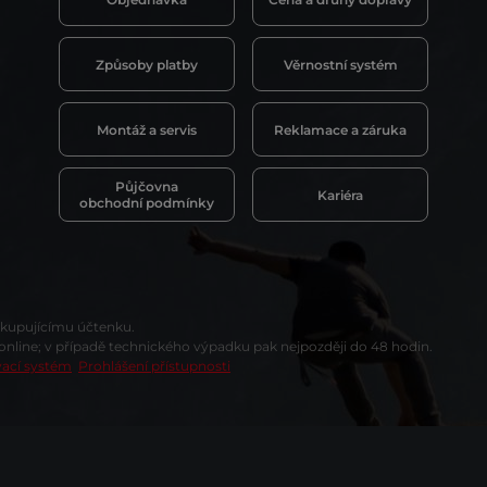
Způsoby platby
Věrnostní systém
Montáž a servis
Reklamace a záruka
Půjčovna
Kariéra
obchodní podmínky
t kupujícímu účtenku.
 online; v případě technického výpadku pak nejpozději do 48 hodin.
vací systém
Prohlášení přístupnosti