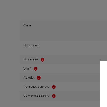
Cena
Hodnocení
Hmotnost
Výplň
Rukojeť
Povrchová úprava
Gumové podložky