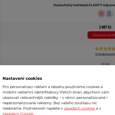
Nastavitelný kettlebell KLARFIT Adjusta
2 887 Kč
Detail produk
5 hodnocení
24 kg
Litina
Nastavení cookies
Litinová
Pro personalizaci reklam a obsahu používáme cookies a
mobilní reklamní identifikátory třetích stran, abychom vám
Litina
ukazovali relevantnější nabídky – v rámci personalizované i
nepersonalizované reklamy. Bez vašeho souhlasu nic
nesbíráme. Podrobnosti najdete v
zásadách cookies
a v
zásadách Google
.