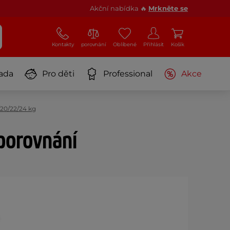
Akční nabídka 🔥
Mrkněte se
Kontakty
porovnání
Oblíbené
Přihlásit
Košík
ada
Pro děti
Professional
Akce
/20/22/24 kg
 porovnání