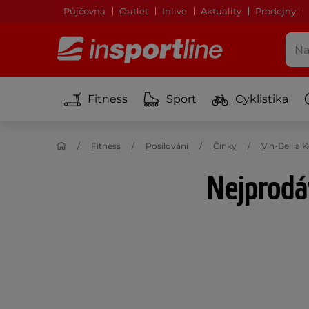
Půjčovna
Outlet
Inlive
Aktuality
Prodejny
Fitness
Sport
Cyklistika
Fitness
Posilování
Činky
Vin-Bell a K
Nejprodáv