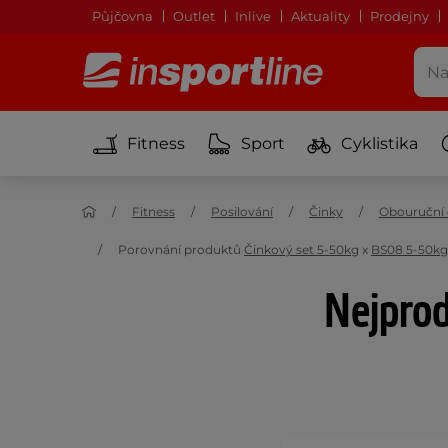
Půjčovna
Outlet
Inlive
Aktuality
Prodejny
Fitness
Sport
Cyklistika
Fitness
Posilování
Činky
Obouruční 
Porovnání produktů
Činkový set 5-50kg
x
BS08 5-50kg
Nejprod