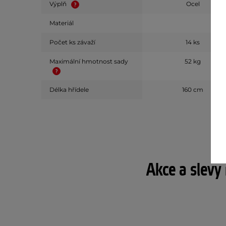
Výplň
Ocel
Materiál
Počet ks závaží
14 ks
Maximální hmotnost sady
52 kg
Délka hřídele
160 cm
Akce a slevy