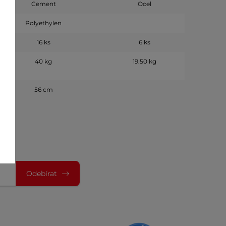
Cement
Ocel
Polyethylen
16 ks
6 ks
40 kg
19.50 kg
56 cm
Odebírat