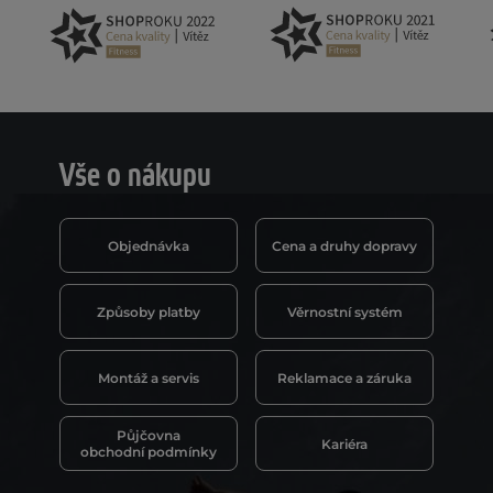
Vše o nákupu
Objednávka
Cena a druhy dopravy
Způsoby platby
Věrnostní systém
Montáž a servis
Reklamace a záruka
Půjčovna
Kariéra
obchodní podmínky