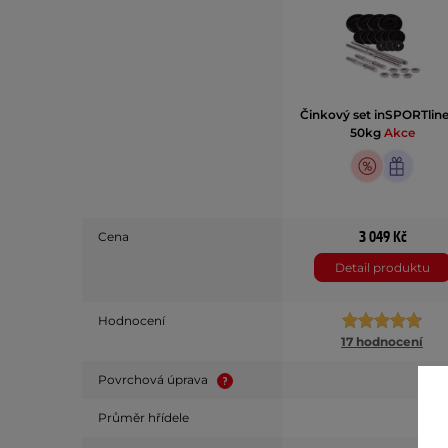
Činkový set inSPORTline
50kg
Akce
3 049 Kč
Cena
Detail produktu
Hodnocení
17 hodnocení
Povrchová úprava
Průměr hřídele