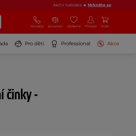
Akční nabídka 🔥
Mrkněte se
Kontakty
porovnání
Oblíbené
Přihlásit
Košík
ada
Pro děti
Professional
Akce
 činky -