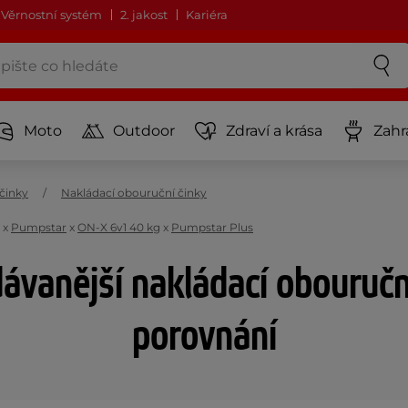
Věrnostní systém
2. jakost
Kariéra
Moto
Outdoor
Zdraví a krása
Zahr
činky
Nakládací obouruční činky
x
Pumpstar
x
ON-X 6v1 40 kg
x
Pumpstar Plus
ávanější nakládací obouruční
porovnání