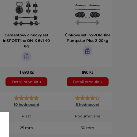
Cementový činkový set
Činkový set inSPORTline
inSPORTline ON-X 6v1 40
Pumpstar Plus 2-20kg
kg
1 690 Kč
890 Kč
Detail produktu
Detail produktu
10 hodnocení
8 hodnocení
Plast
Pogumované
25 mm
30 mm