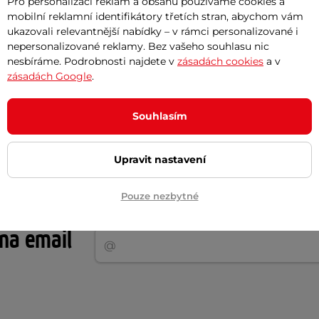
Pro personalizaci reklam a obsahu používáme cookies a
Cement
Ocel
mobilní reklamní identifikátory třetích stran, abychom vám
ukazovali relevantnější nabídky – v rámci personalizované i
nepersonalizované reklamy. Bez vašeho souhlasu nic
14 ks
6 ks
nesbíráme. Podrobnosti najdete v
zásadách cookies
a v
zásadách Google
.
50 kg
19.50 kg
Souhlasím
160 cm
140 cm
Upravit nastavení
Pouze nezbytné
Akční newsletter
 na email