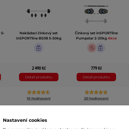
 5-
Nakládací činkový set
Činkový set inSPORTline
inSPORTline BS08 5-50kg
Pumpstar 2-20kg
Akce
2 490 Kč
779 Kč
Detail produktu
Detail produktu
16 hodnocení
20 hodnocení
Plast
Pogumované
Nastavení cookies
30 mm
30 mm