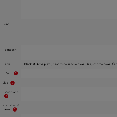
Cena
Hodnocení
Barva
Black, stříbrné plexi , Neon žluté, růžové plexi , Bílé, stříbrné plexi , 
Určení
Sklo
UV ochrana
Nastavitelný
pásek