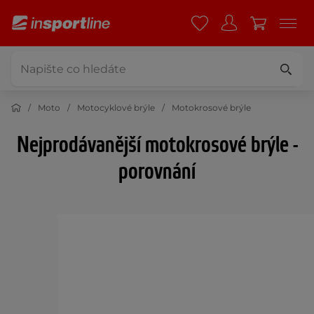
Moto
Motocyklové brýle
Motokrosové brýle
Nejprodávanější motokrosové brýle -
porovnání